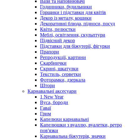
Вази та наповнювачі
Годинники, будильники
Горщики і підставки для квітів
Декор із металу, кошики
Декоративні блюда, підноси, посуд
Квіти, пелюстки
Меблі, освітлення, скульптури
Підвісний декор
Підставки для біжутерії, фігурки
Прапори
Репродукції, картини
Скарбнички
Скрині, шкатулки
Текстиль, серветки
Фоторамки, дзеркала
Штори
Карнавальні аксесуари
1 New Year
Вуса, бороди
Гаваї
Грим
Капелюхи карнавальні
Капелюшки з вуаллю, вуалетки, ретро
пов'язки
Карнавальна біжутерія, значки