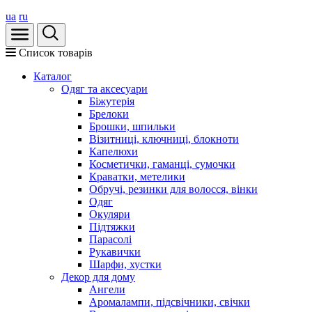
ua
ru
Список товарів
Каталог
Oдяг та аксесуари
Біжутерія
Брелоки
Брошки, шпильки
Візитниці, ключниці, блокноти
Капелюхи
Косметички, гаманці, сумочки
Краватки, метелики
Обручі, резинки для волосся, вінки
Одяг
Окуляри
Підтяжки
Парасолі
Рукавички
Шарфи, хустки
Декор для дому
Ангели
Аромалампи, підсвічники, свічки