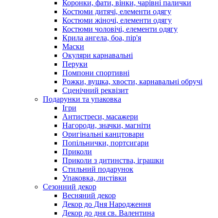
Коронки, фати, вінки, чарівні палички
Костюми дитячі, елементи одягу
Костюми жіночі, елементи одягу
Костюми чоловічі, елементи одягу
Крила ангела, боа, пір'я
Маски
Окуляри карнавальні
Перуки
Помпони спортивні
Рожки, вушка, хвости, карнавальні обручі
Сценічний реквізит
Подарунки та упаковка
Ігри
Антистреси, масажери
Нагороди, значки, магніти
Оригінальні канцтовари
Попільнички, портсигари
Приколи
Приколи з дитинства, іграшки
Стильний подарунок
Упаковка, листівки
Сезонний декор
Весняний декор
Декор до Дня Народження
Декор до дня св. Валентина