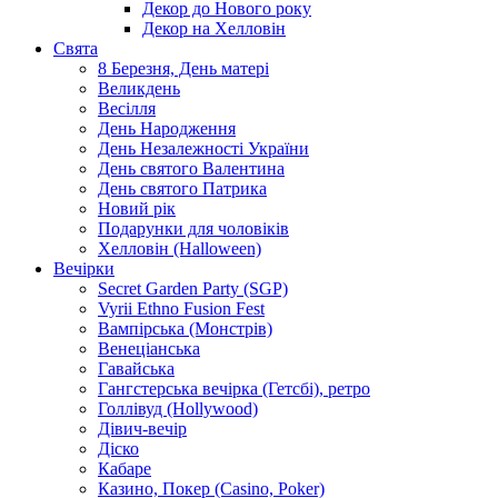
Декор до Нового року
Декор на Хелловін
Свята
8 Березня, День матері
Великдень
Весілля
День Народження
День Незалежності України
День святого Валентина
День святого Патрика
Новий рік
Подарунки для чоловіків
Хелловін (Halloween)
Вечірки
Secret Garden Party (SGP)
Vyrii Ethno Fusion Fest
Вампірська (Монстрів)
Венеціанська
Гавайська
Гангстерська вечірка (Гетсбі), ретро
Голлівуд (Hollywood)
Дівич-вечір
Діско
Кабаре
Казино, Покер (Casino, Poker)