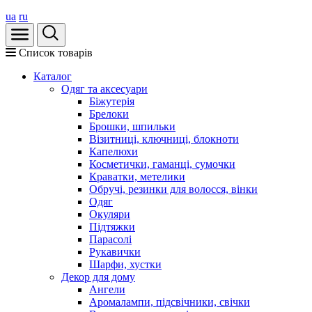
ua
ru
Список товарів
Каталог
Oдяг та аксесуари
Біжутерія
Брелоки
Брошки, шпильки
Візитниці, ключниці, блокноти
Капелюхи
Косметички, гаманці, сумочки
Краватки, метелики
Обручі, резинки для волосся, вінки
Одяг
Окуляри
Підтяжки
Парасолі
Рукавички
Шарфи, хустки
Декор для дому
Ангели
Аромалампи, підсвічники, свічки