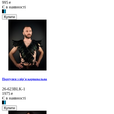
995
₴
Є в наявності
Купити
Портупея з пір'я карнавальна
26-623BLK-1
1975
₴
Є в наявності
Купити