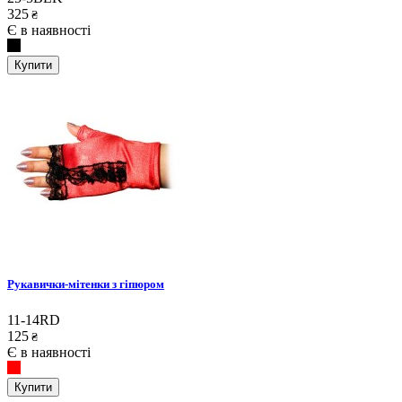
325
₴
Є в наявності
Купити
Рукавички-мітенки з гіпюром
11-14RD
125
₴
Є в наявності
Купити