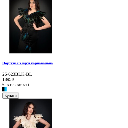
Портупея з пір'я карнавальна
26-623BLK-BL
1895
₴
Є в наявності
Купити