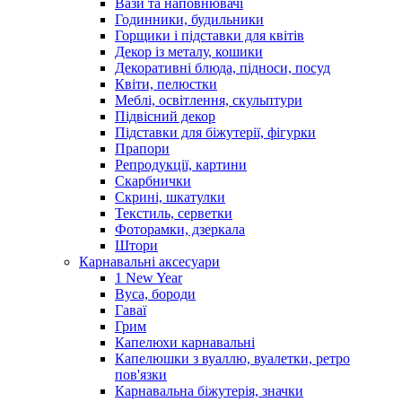
Вази та наповнювачі
Годинники, будильники
Горщики і підставки для квітів
Декор із металу, кошики
Декоративні блюда, підноси, посуд
Квіти, пелюстки
Меблі, освітлення, скульптури
Підвісний декор
Підставки для біжутерії, фігурки
Прапори
Репродукції, картини
Скарбнички
Скрині, шкатулки
Текстиль, серветки
Фоторамки, дзеркала
Штори
Карнавальні аксесуари
1 New Year
Вуса, бороди
Гаваї
Грим
Капелюхи карнавальні
Капелюшки з вуаллю, вуалетки, ретро
пов'язки
Карнавальна біжутерія, значки