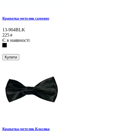
Краватка-метелик самовяз
13-904BLK
225
₴
Є в наявності
Купити
Краватка-метелик Класика