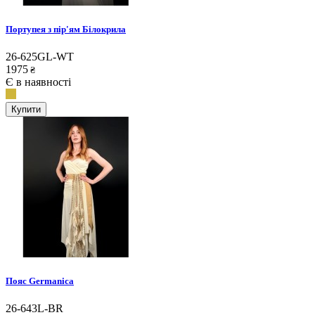
Портупея з пір'ям Білокрила
26-625GL-WT
1975
₴
Є в наявності
Купити
Пояс Germanica
26-643L-BR