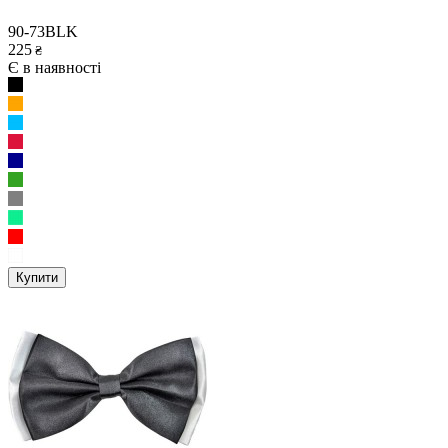
90-73BLK
225
₴
Є в наявності
Купити