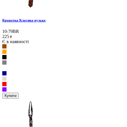
Краватка Класика вузька
10-79BR
225
₴
Є в наявності
Купити