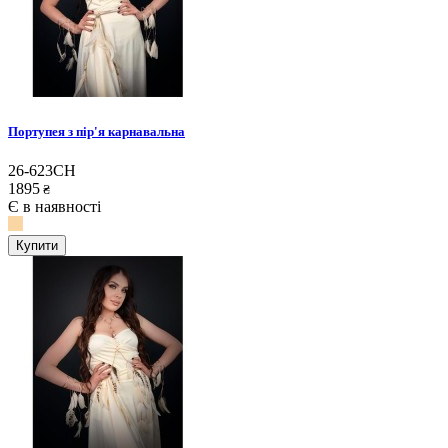
Портупея з пір'я карнавальна
26-623CH
1895
₴
Є в наявності
Купити