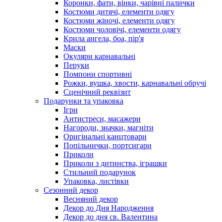
Коронки, фати, вінки, чарівні палички
Костюми дитячі, елементи одягу
Костюми жіночі, елементи одягу
Костюми чоловічі, елементи одягу
Крила ангела, боа, пір'я
Маски
Окуляри карнавальні
Перуки
Помпони спортивні
Рожки, вушка, хвости, карнавальні обручі
Сценічний реквізит
Подарунки та упаковка
Ігри
Антистреси, масажери
Нагороди, значки, магніти
Оригінальні канцтовари
Попільнички, портсигари
Приколи
Приколи з дитинства, іграшки
Стильний подарунок
Упаковка, листівки
Сезонний декор
Весняний декор
Декор до Дня Народження
Декор до дня св. Валентина