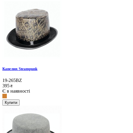
Капелюх Steampunk
19-265BZ
395
₴
Є в наявності
Купити