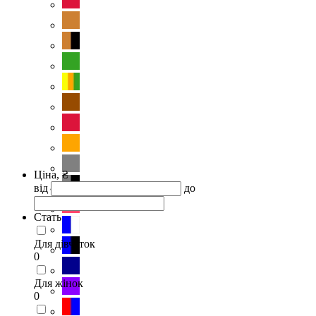
Ціна, ₴
від
до
Стать
Для дівчаток
0
Для жінок
0