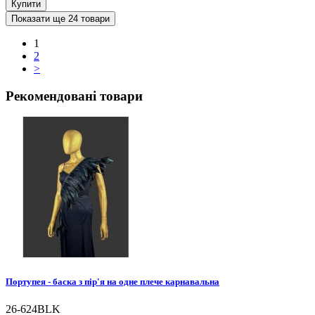
Купити
Показати ще 24 товари
1
2
>
Рекомендовані товари
Портупея - баска з пір'я на одне плече карнавальна
26-624BLK