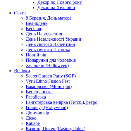
Декор до Нового року
Декор на Хелловін
Свята
8 Березня, День матері
Великдень
Весілля
День Народження
День Незалежності України
День святого Валентина
День святого Патрика
Новий рік
Подарунки для чоловіків
Хелловін (Halloween)
Вечірки
Secret Garden Party (SGP)
Vyrii Ethno Fusion Fest
Вампірська (Монстрів)
Венеціанська
Гавайська
Гангстерська вечірка (Гетсбі), ретро
Голлівуд (Hollywood)
Дівич-вечір
Діско
Кабаре
Казино, Покер (Casino, Poker)