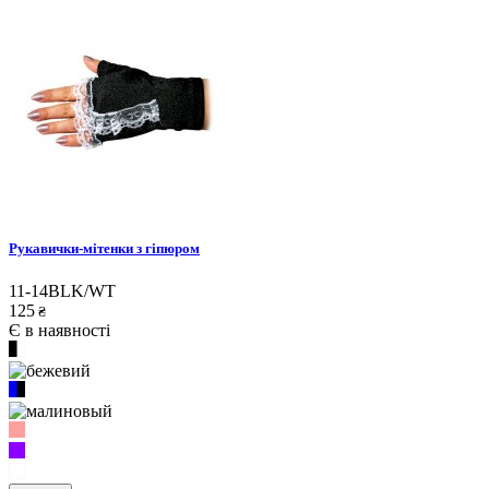
Рукавички-мітенки з гіпюром
11-14BLK/WT
125
₴
Є в наявності