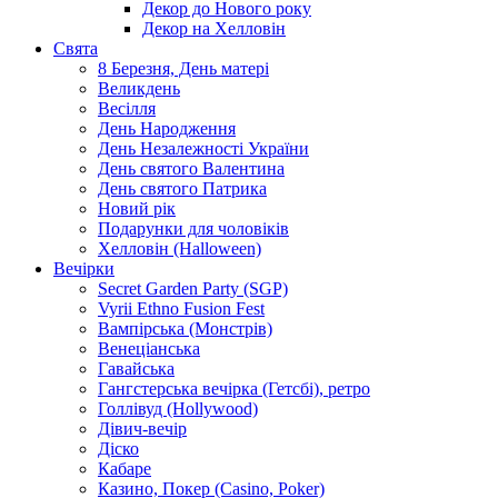
Декор до Нового року
Декор на Хелловін
Свята
8 Березня, День матері
Великдень
Весілля
День Народження
День Незалежності України
День святого Валентина
День святого Патрика
Новий рік
Подарунки для чоловіків
Хелловін (Halloween)
Вечірки
Secret Garden Party (SGP)
Vyrii Ethno Fusion Fest
Вампірська (Монстрів)
Венеціанська
Гавайська
Гангстерська вечірка (Гетсбі), ретро
Голлівуд (Hollywood)
Дівич-вечір
Діско
Кабаре
Казино, Покер (Casino, Poker)