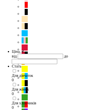
Ціна, ₴
від
до
Стать
Для дівчаток
0
Для жінок
0
Для хлопчиків
0