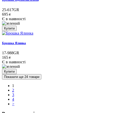
25-617GR
695
₴
Є в наявності
Купити
Брошка Ялинка
17-988GR
165
₴
Є в наявності
Купити
Показати ще 24 товари
1
2
3
4
>