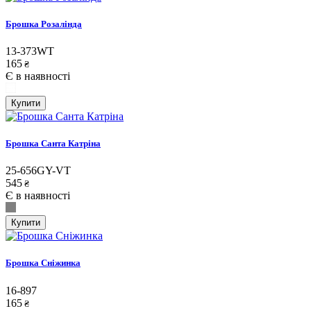
Брошка Розалінда
13-373WT
165
₴
Є в наявності
Купити
Брошка Санта Катріна
25-656GY-VT
545
₴
Є в наявності
Купити
Брошка Сніжинка
16-897
165
₴