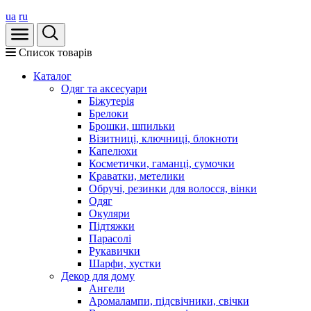
ua
ru
Список товарів
Каталог
Oдяг та аксесуари
Біжутерія
Брелоки
Брошки, шпильки
Візитниці, ключниці, блокноти
Капелюхи
Косметички, гаманці, сумочки
Краватки, метелики
Обручі, резинки для волосся, вінки
Одяг
Окуляри
Підтяжки
Парасолі
Рукавички
Шарфи, хустки
Декор для дому
Ангели
Аромалампи, підсвічники, свічки