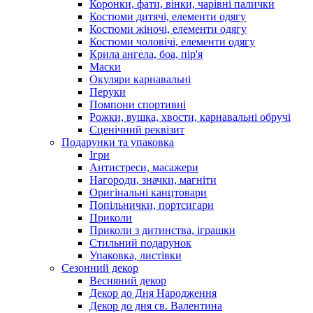
Коронки, фати, вінки, чарівні палички
Костюми дитячі, елементи одягу
Костюми жіночі, елементи одягу
Костюми чоловічі, елементи одягу
Крила ангела, боа, пір'я
Маски
Окуляри карнавальні
Перуки
Помпони спортивні
Рожки, вушка, хвости, карнавальні обручі
Сценічний реквізит
Подарунки та упаковка
Ігри
Антистреси, масажери
Нагороди, значки, магніти
Оригінальні канцтовари
Попільнички, портсигари
Приколи
Приколи з дитинства, іграшки
Стильний подарунок
Упаковка, листівки
Сезонний декор
Весняний декор
Декор до Дня Народження
Декор до дня св. Валентина