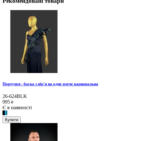
Рекомендовані товари
Портупея - баска з пір'я на одне плече карнавальна
26-624BLK
995
₴
Є в наявності
Купити