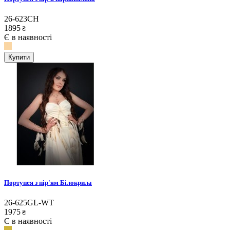
26-623CH
1895
₴
Є в наявності
Купити
Портупея з пір'ям Білокрила
26-625GL-WT
1975
₴
Є в наявності