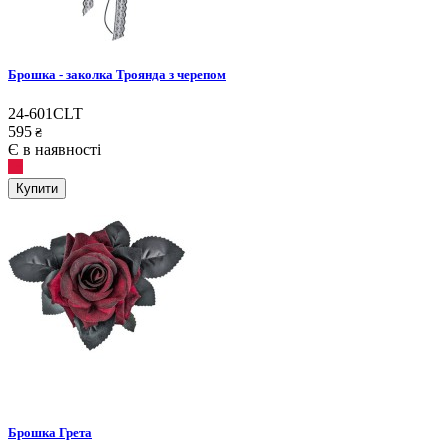
Брошка - заколка Троянда з черепом
24-601CLT
595
₴
Є в наявності
Купити
Брошка Грета