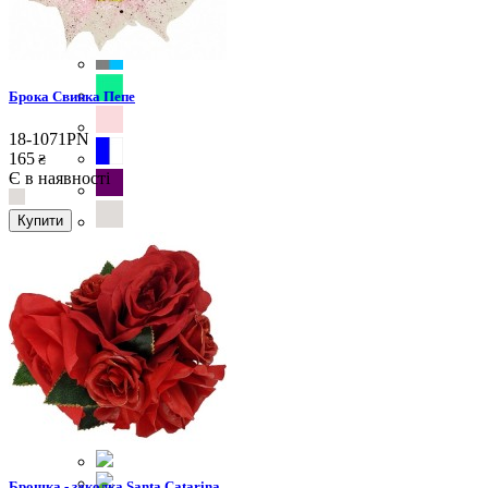
Брока Свинка Пепе
18-1071PN
165
₴
Є в наявності
Купити
Брошка - заколка Santa Catarina