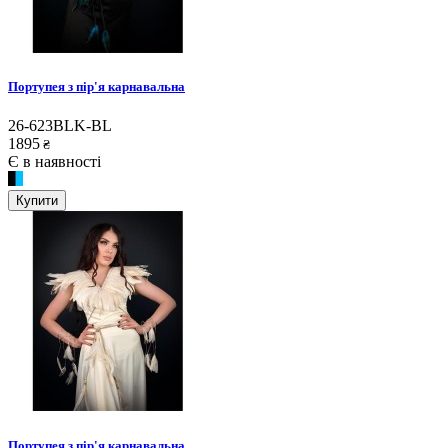
Портупея з пір'я карнавальна
26-623BLK-BL
1895
₴
Є в наявності
Купити
Портупея з пір'я карнавальна