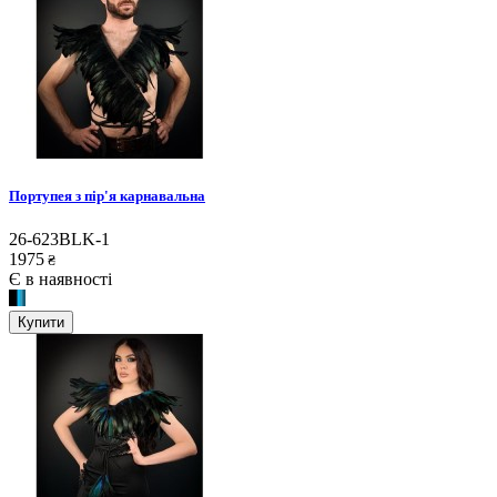
Портупея з пір'я карнавальна
26-623BLK-1
1975
₴
Є в наявності
Купити