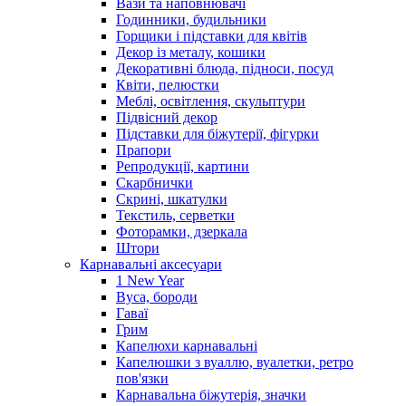
Вази та наповнювачі
Годинники, будильники
Горщики і підставки для квітів
Декор із металу, кошики
Декоративні блюда, підноси, посуд
Квіти, пелюстки
Меблі, освітлення, скульптури
Підвісний декор
Підставки для біжутерії, фігурки
Прапори
Репродукції, картини
Скарбнички
Скрині, шкатулки
Текстиль, серветки
Фоторамки, дзеркала
Штори
Карнавальні аксесуари
1 New Year
Вуса, бороди
Гаваї
Грим
Капелюхи карнавальні
Капелюшки з вуаллю, вуалетки, ретро
пов'язки
Карнавальна біжутерія, значки