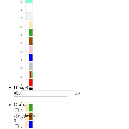
Ціна, ₴
від
до
Стать
Для дівчаток
0