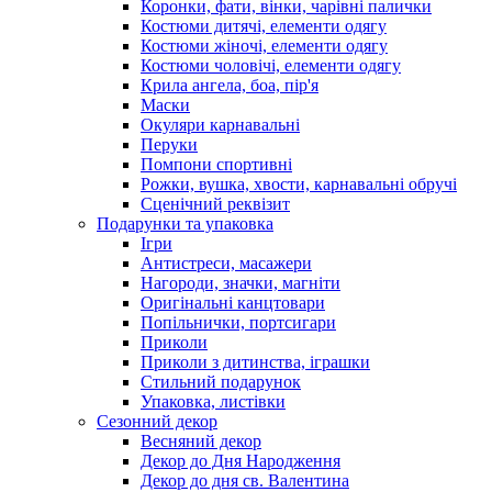
Коронки, фати, вінки, чарівні палички
Костюми дитячі, елементи одягу
Костюми жіночі, елементи одягу
Костюми чоловічі, елементи одягу
Крила ангела, боа, пір'я
Маски
Окуляри карнавальні
Перуки
Помпони спортивні
Рожки, вушка, хвости, карнавальні обручі
Сценічний реквізит
Подарунки та упаковка
Ігри
Антистреси, масажери
Нагороди, значки, магніти
Оригінальні канцтовари
Попільнички, портсигари
Приколи
Приколи з дитинства, іграшки
Стильний подарунок
Упаковка, листівки
Сезонний декор
Весняний декор
Декор до Дня Народження
Декор до дня св. Валентина