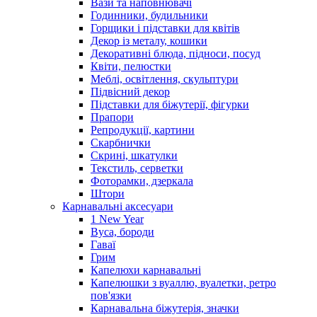
Вази та наповнювачі
Годинники, будильники
Горщики і підставки для квітів
Декор із металу, кошики
Декоративні блюда, підноси, посуд
Квіти, пелюстки
Меблі, освітлення, скульптури
Підвісний декор
Підставки для біжутерії, фігурки
Прапори
Репродукції, картини
Скарбнички
Скрині, шкатулки
Текстиль, серветки
Фоторамки, дзеркала
Штори
Карнавальні аксесуари
1 New Year
Вуса, бороди
Гаваї
Грим
Капелюхи карнавальні
Капелюшки з вуаллю, вуалетки, ретро
пов'язки
Карнавальна біжутерія, значки