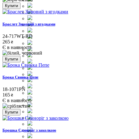
Купити
Браслет Зимовий з ягодками
24-717WT-RD
265
₴
Є в наявності
Купити
Брока Свинка Пепе
18-1071PN
165
₴
Є в наявності
Купити
Брошка Єдиноріг з заколкою