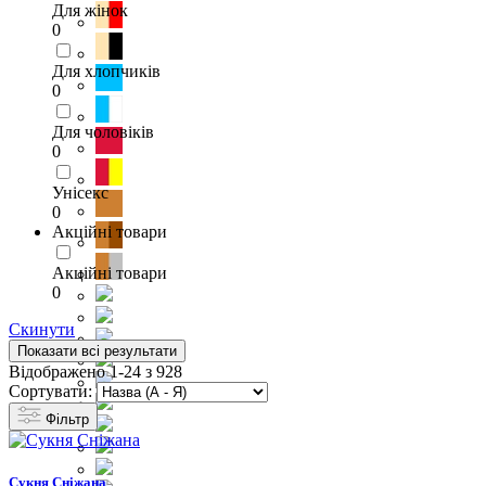
Для жінок
0
Для хлопчиків
0
Для чоловіків
0
Унісекс
0
Акційні товари
Акційні товари
0
Скинути
Показати всі результати
Відображено 1-24 з 928
Сортувати:
Фільтр
Cукня Сніжана