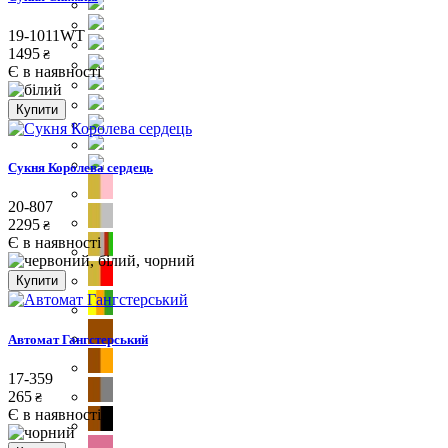
19-1011WT
1495
₴
Є в наявності
Купити
Cукня Королева сердець
20-807
2295
₴
Є в наявності
Купити
Автомат Гангстерський
17-359
265
₴
Є в наявності