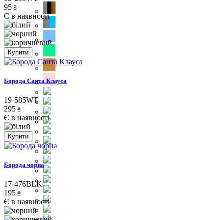
95
₴
Є в наявності
Купити
Борода Санта Клауса
19-585WT
295
₴
Є в наявності
Купити
Борода чорна
17-476BLK
195
₴
Є в наявності