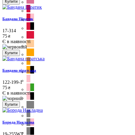
Купити
Бандана Піратик
17-314
75
₴
Є в наявності
Купити
Бандана піратська
122-199-1
75
₴
Є в наявності
Купити
Борода Накладна
19-255WT