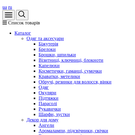
ua
ru
Список товарів
Каталог
Oдяг та аксесуари
Біжутерія
Брелоки
Брошки, шпильки
Візитниці, ключниці, блокноти
Капелюхи
Косметички, гаманці, сумочки
Краватки, метелики
Обручі, резинки для волосся, вінки
Одяг
Окуляри
Підтяжки
Парасолі
Рукавички
Шарфи, хустки
Декор для дому
Ангели
Аромалампи, підсвічники, свічки