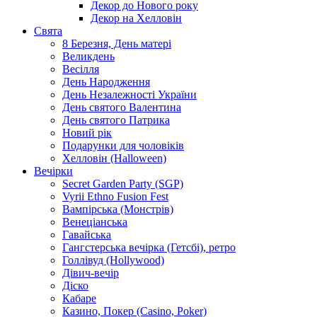
Декор до Нового року
Декор на Хелловін
Свята
8 Березня, День матері
Великдень
Весілля
День Народження
День Незалежності України
День святого Валентина
День святого Патрика
Новий рік
Подарунки для чоловіків
Хелловін (Halloween)
Вечірки
Secret Garden Party (SGP)
Vyrii Ethno Fusion Fest
Вампірська (Монстрів)
Венеціанська
Гавайська
Гангстерська вечірка (Гетсбі), ретро
Голлівуд (Hollywood)
Дівич-вечір
Діско
Кабаре
Казино, Покер (Casino, Poker)