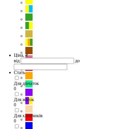
Ціна, ₴
від
до
Стать
Для дівчаток
0
Для жінок
0
Для хлопчиків
0