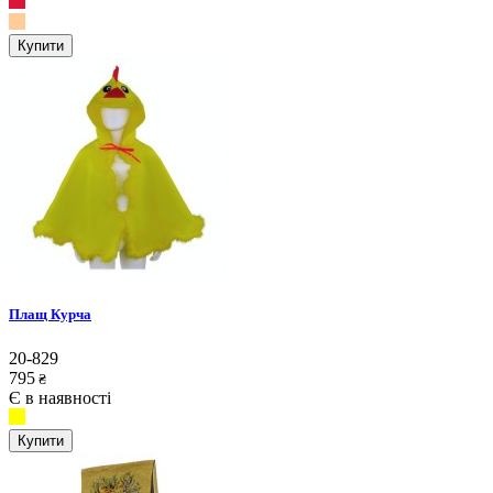
Купити
Плащ Курча
20-829
795
₴
Є в наявності
Купити