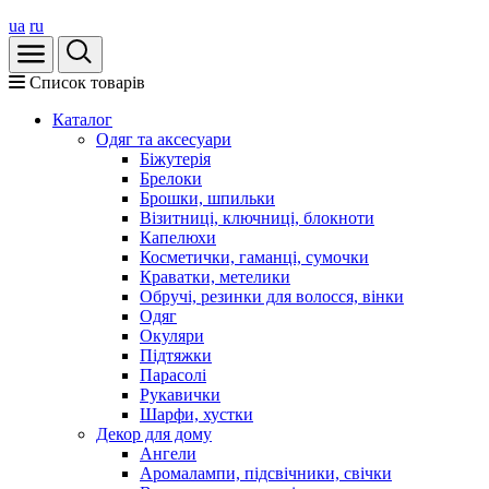
ua
ru
Список товарів
Каталог
Oдяг та аксесуари
Біжутерія
Брелоки
Брошки, шпильки
Візитниці, ключниці, блокноти
Капелюхи
Косметички, гаманці, сумочки
Краватки, метелики
Обручі, резинки для волосся, вінки
Одяг
Окуляри
Підтяжки
Парасолі
Рукавички
Шарфи, хустки
Декор для дому
Ангели
Аромалампи, підсвічники, свічки