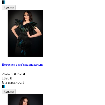
Купити
Портупея з пір'я карнавальна
26-623BLK-BL
1895
₴
Є в наявності
Купити