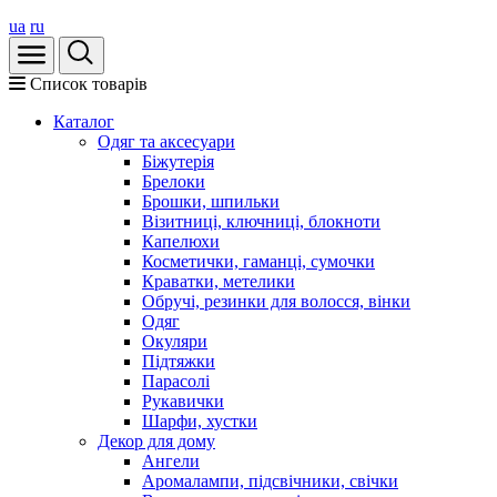
ua
ru
Список товарів
Каталог
Oдяг та аксесуари
Біжутерія
Брелоки
Брошки, шпильки
Візитниці, ключниці, блокноти
Капелюхи
Косметички, гаманці, сумочки
Краватки, метелики
Обручі, резинки для волосся, вінки
Одяг
Окуляри
Підтяжки
Парасолі
Рукавички
Шарфи, хустки
Декор для дому
Ангели
Аромалампи, підсвічники, свічки