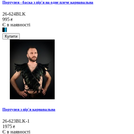
Портупея - баска з пір'я на одне плече карнавальна
26-624BLK
995
₴
Є в наявності
Купити
Портупея з пір'я карнавальна
26-623BLK-1
1975
₴
Є в наявності