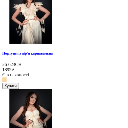
Портупея з пір'я карнавальна
26-623CH
1895
₴
Є в наявності
Купити