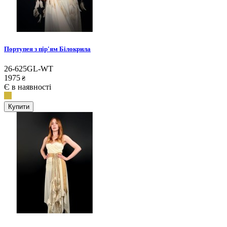
Портупея з пір'ям Білокрила
26-625GL-WT
1975
₴
Є в наявності
Купити