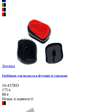
Знижка
Гребінець для волосся в футлярі зі стразами
16-437RD
175
₴
88
₴
Немає в наявності