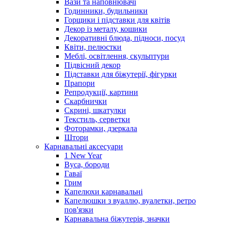
Вази та наповнювачі
Годинники, будильники
Горщики і підставки для квітів
Декор із металу, кошики
Декоративні блюда, підноси, посуд
Квіти, пелюстки
Меблі, освітлення, скульптури
Підвісний декор
Підставки для біжутерії, фігурки
Прапори
Репродукції, картини
Скарбнички
Скрині, шкатулки
Текстиль, серветки
Фоторамки, дзеркала
Штори
Карнавальні аксесуари
1 New Year
Вуса, бороди
Гаваї
Грим
Капелюхи карнавальні
Капелюшки з вуаллю, вуалетки, ретро
пов'язки
Карнавальна біжутерія, значки