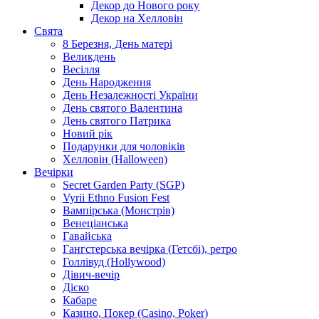
Декор до Нового року
Декор на Хелловін
Свята
8 Березня, День матері
Великдень
Весілля
День Народження
День Незалежності України
День святого Валентина
День святого Патрика
Новий рік
Подарунки для чоловіків
Хелловін (Halloween)
Вечірки
Secret Garden Party (SGP)
Vyrii Ethno Fusion Fest
Вампірська (Монстрів)
Венеціанська
Гавайська
Гангстерська вечірка (Гетсбі), ретро
Голлівуд (Hollywood)
Дівич-вечір
Діско
Кабаре
Казино, Покер (Casino, Poker)