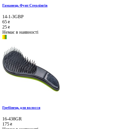
Гаманець Фунт Стерлінгів
14-1-3GBP
65
₴
25
₴
Немає в наявності
Гребінець для волосся
16-438GR
175
₴