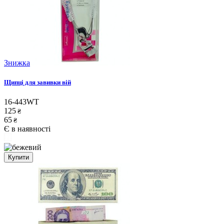
Знижка
Щипці для завивки вій
16-443WT
125
₴
65
₴
Є в наявності
Купити