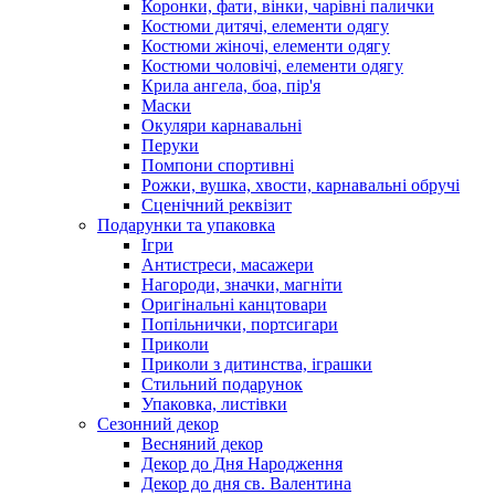
Коронки, фати, вінки, чарівні палички
Костюми дитячі, елементи одягу
Костюми жіночі, елементи одягу
Костюми чоловічі, елементи одягу
Крила ангела, боа, пір'я
Маски
Окуляри карнавальні
Перуки
Помпони спортивні
Рожки, вушка, хвости, карнавальні обручі
Сценічний реквізит
Подарунки та упаковка
Ігри
Антистреси, масажери
Нагороди, значки, магніти
Оригінальні канцтовари
Попільнички, портсигари
Приколи
Приколи з дитинства, іграшки
Стильний подарунок
Упаковка, листівки
Сезонний декор
Весняний декор
Декор до Дня Народження
Декор до дня св. Валентина