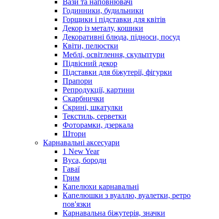
Вази та наповнювачі
Годинники, будильники
Горщики і підставки для квітів
Декор із металу, кошики
Декоративні блюда, підноси, посуд
Квіти, пелюстки
Меблі, освітлення, скульптури
Підвісний декор
Підставки для біжутерії, фігурки
Прапори
Репродукції, картини
Скарбнички
Скрині, шкатулки
Текстиль, серветки
Фоторамки, дзеркала
Штори
Карнавальні аксесуари
1 New Year
Вуса, бороди
Гаваї
Грим
Капелюхи карнавальні
Капелюшки з вуаллю, вуалетки, ретро
пов'язки
Карнавальна біжутерія, значки