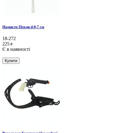
Намисто Перли d-0,7 см
18-272
225
₴
Є в наявності
Купити