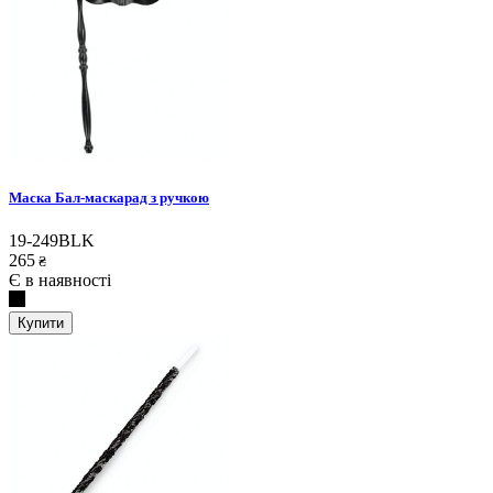
Маска Бал-маскарад з ручкою
19-249BLK
265
₴
Є в наявності
Купити