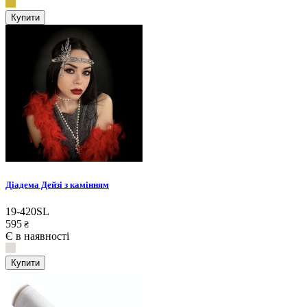
Купити
Діадема Дейзі з камінням
19-420SL
595
₴
Є в наявності
Купити