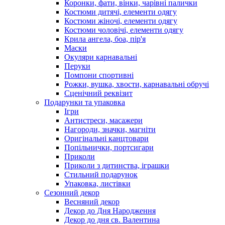
Коронки, фати, вінки, чарівні палички
Костюми дитячі, елементи одягу
Костюми жіночі, елементи одягу
Костюми чоловічі, елементи одягу
Крила ангела, боа, пір'я
Маски
Окуляри карнавальні
Перуки
Помпони спортивні
Рожки, вушка, хвости, карнавальні обручі
Сценічний реквізит
Подарунки та упаковка
Ігри
Антистреси, масажери
Нагороди, значки, магніти
Оригінальні канцтовари
Попільнички, портсигари
Приколи
Приколи з дитинства, іграшки
Стильний подарунок
Упаковка, листівки
Сезонний декор
Весняний декор
Декор до Дня Народження
Декор до дня св. Валентина