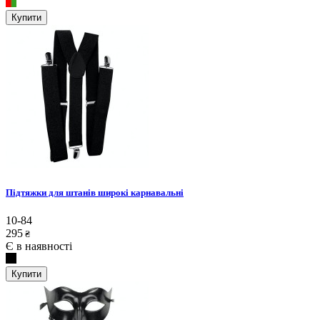
Купити
Підтяжки для штанів широкі карнавальні
10-84
295
₴
Є в наявності
Купити