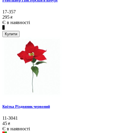
Револьвер Ганстерскій в кобурі
17-357
295
₴
Є в наявності
Купити
Квітка Різдвяник червоний
11-3041
45
₴
Є в наявності