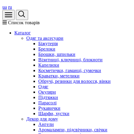
ua
ru
Список товарів
Каталог
Oдяг та аксесуари
Біжутерія
Брелоки
Брошки, шпильки
Візитниці, ключниці, блокноти
Капелюхи
Косметички, гаманці, сумочки
Краватки, метелики
Обручі, резинки для волосся, вінки
Одяг
Окуляри
Підтяжки
Парасолі
Рукавички
Шарфи, хустки
Декор для дому
Ангели
Аромалампи, підсвічники, свічки