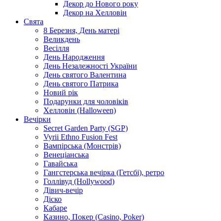
Декор до Нового року
Декор на Хелловін
Свята
8 Березня, День матері
Великдень
Весілля
День Народження
День Незалежності України
День святого Валентина
День святого Патрика
Новий рік
Подарунки для чоловіків
Хелловін (Halloween)
Вечірки
Secret Garden Party (SGP)
Vyrii Ethno Fusion Fest
Вампірська (Монстрів)
Венеціанська
Гавайська
Гангстерська вечірка (Гетсбі), ретро
Голлівуд (Hollywood)
Дівич-вечір
Діско
Кабаре
Казино, Покер (Casino, Poker)