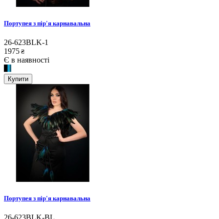
Портупея з пір'я карнавальна
26-623BLK-1
1975
₴
Є в наявності
Купити
Портупея з пір'я карнавальна
26-623BLK-BL