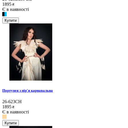
1895
₴
Є в наявності
Купити
Портупея з пір'я карнавальна
26-623CH
1895
₴
Є в наявності
Купити