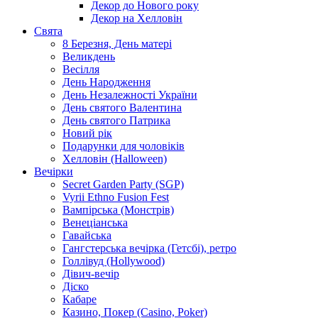
Декор до Нового року
Декор на Хелловін
Свята
8 Березня, День матері
Великдень
Весілля
День Народження
День Незалежності України
День святого Валентина
День святого Патрика
Новий рік
Подарунки для чоловіків
Хелловін (Halloween)
Вечірки
Secret Garden Party (SGP)
Vyrii Ethno Fusion Fest
Вампірська (Монстрів)
Венеціанська
Гавайська
Гангстерська вечірка (Гетсбі), ретро
Голлівуд (Hollywood)
Дівич-вечір
Діско
Кабаре
Казино, Покер (Casino, Poker)