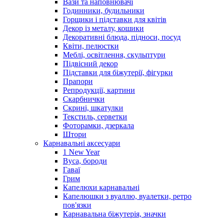
Вази та наповнювачі
Годинники, будильники
Горщики і підставки для квітів
Декор із металу, кошики
Декоративні блюда, підноси, посуд
Квіти, пелюстки
Меблі, освітлення, скульптури
Підвісний декор
Підставки для біжутерії, фігурки
Прапори
Репродукції, картини
Скарбнички
Скрині, шкатулки
Текстиль, серветки
Фоторамки, дзеркала
Штори
Карнавальні аксесуари
1 New Year
Вуса, бороди
Гаваї
Грим
Капелюхи карнавальні
Капелюшки з вуаллю, вуалетки, ретро
пов'язки
Карнавальна біжутерія, значки