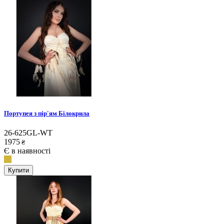
Портупея з пір'ям Білокрила
26-625GL-WT
1975
₴
Є в наявності
Купити