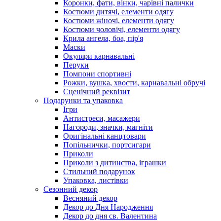
Коронки, фати, вінки, чарівні палички
Костюми дитячі, елементи одягу
Костюми жіночі, елементи одягу
Костюми чоловічі, елементи одягу
Крила ангела, боа, пір'я
Маски
Окуляри карнавальні
Перуки
Помпони спортивні
Рожки, вушка, хвости, карнавальні обручі
Сценічний реквізит
Подарунки та упаковка
Ігри
Антистреси, масажери
Нагороди, значки, магніти
Оригінальні канцтовари
Попільнички, портсигари
Приколи
Приколи з дитинства, іграшки
Стильний подарунок
Упаковка, листівки
Сезонний декор
Весняний декор
Декор до Дня Народження
Декор до дня св. Валентина