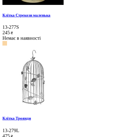
Клітка Стрекози маленька
13-277S
245
₴
Немає в наявності
Клітка Троянди
13-279L
475
₴