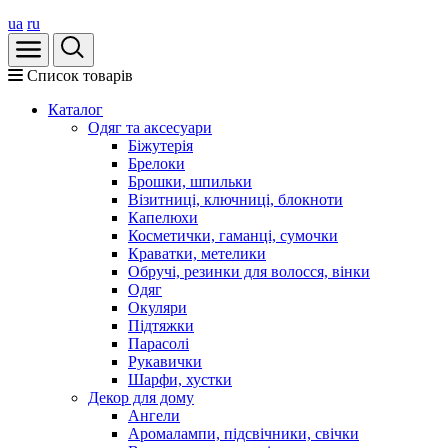
ua
ru
Список товарів
Каталог
Oдяг та аксесуари
Біжутерія
Брелоки
Брошки, шпильки
Візитниці, ключниці, блокноти
Капелюхи
Косметички, гаманці, сумочки
Краватки, метелики
Обручі, резинки для волосся, вінки
Одяг
Окуляри
Підтяжки
Парасолі
Рукавички
Шарфи, хустки
Декор для дому
Ангели
Аромалампи, підсвічники, свічки