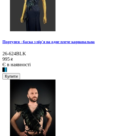
Портупея - баска з пір'я на одне плече карнавальна
26-624BLK
995
₴
Є в наявності
Купити