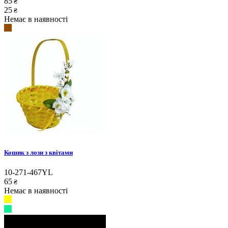
85
₴
25
₴
Немає в наявності
Кошик з лози з квітами
10-271-467YL
65
₴
Немає в наявності