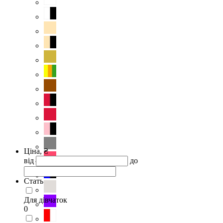
Ціна, ₴
від
до
Стать
Для дівчаток
0