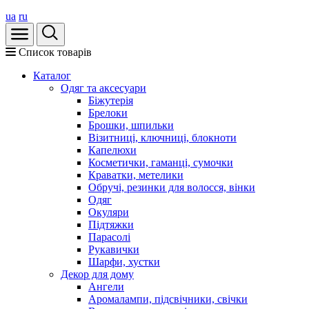
ua
ru
Список товарів
Каталог
Oдяг та аксесуари
Біжутерія
Брелоки
Брошки, шпильки
Візитниці, ключниці, блокноти
Капелюхи
Косметички, гаманці, сумочки
Краватки, метелики
Обручі, резинки для волосся, вінки
Одяг
Окуляри
Підтяжки
Парасолі
Рукавички
Шарфи, хустки
Декор для дому
Ангели
Аромалампи, підсвічники, свічки