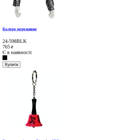
Болеро мереживне
24-598BLK
765
₴
Є в наявності
Купити