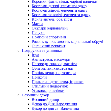
Коронки, фати, вінки, чарівні палички
Костюми дитячі, елементи одягу
Костюми жіночі, елементи одягу
Костюми чоловічі, елементи одягу
Крила ангела, боа, пір'я
Маски
Окуляри карнавальні
Перуки
Помпони спортивні
Рожки, вушка, хвости, карнавальні обручі
Сценічний реквізит
Подарунки та упаковка
Ігри
Антистреси, масажери
Нагороди, значки, магніти
Оригінальні канцтовари
Попільнички, портсигари
Приколи
Приколи з дитинства, іграшки
Стильний подарунок
Упаковка, листівки
Сезонний декор
Весняний декор
Декор до Дня Народження
Декор до дня св. Валентина