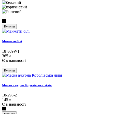
Купити
Манжети білі
18-809WT
365
₴
Є в наявності
Купити
Маска ажурна Королівська лілія
18-298-2
145
₴
Є в наявності