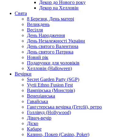
Декор до Нового року
Декор на Хелловін
Свята
8 Березня, День матері
Великдень
Весілля
День Народження
День Незалежності України
День святого Валентина
День святого Патрика
Новий рік
Подарунки для чоловіків
Хелловін (Halloween)
Вечірки
Secret Garden Party (SGP)
Vyrii Ethno Fusion Fest
Вампірська (Монстрів)
Венеціанська
Гавайська
Гангстерська вечірка (Гетсбі), ретро
Голлівуд (Hollywood)
Дівич-вечір
Діско
Кабаре
Казино, Покер (Casino, Poker)