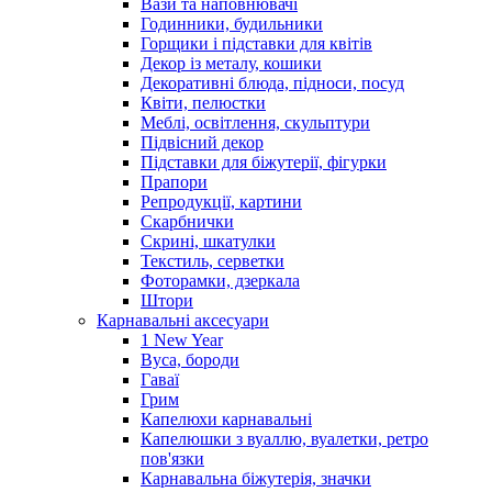
Вази та наповнювачі
Годинники, будильники
Горщики і підставки для квітів
Декор із металу, кошики
Декоративні блюда, підноси, посуд
Квіти, пелюстки
Меблі, освітлення, скульптури
Підвісний декор
Підставки для біжутерії, фігурки
Прапори
Репродукції, картини
Скарбнички
Скрині, шкатулки
Текстиль, серветки
Фоторамки, дзеркала
Штори
Карнавальні аксесуари
1 New Year
Вуса, бороди
Гаваї
Грим
Капелюхи карнавальні
Капелюшки з вуаллю, вуалетки, ретро
пов'язки
Карнавальна біжутерія, значки