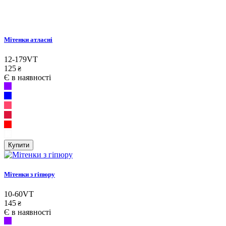
Мітенки атласні
12-179VT
125
₴
Є в наявності
Купити
Мітенки з гіпюру
10-60VT
145
₴
Є в наявності