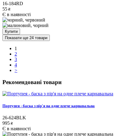
16-184RD
55
₴
Є в наявності
Купити
Показати ще 24 товари
1
2
3
4
>
Рекомендовані товари
Портупея - баска з пір'я на одне плече карнавальна
26-624BLK
995
₴
Є в наявності