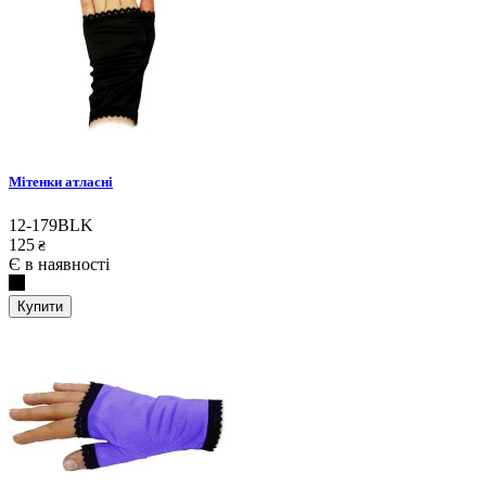
Мітенки атласні
12-179BLK
125
₴
Є в наявності
Купити