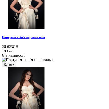
Портупея з пір'я карнавальна
26-623CH
1895
₴
Є в наявності
Купити