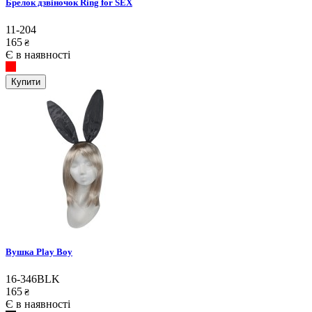
Брелок дзвіночок Ring for SEX
11-204
165
₴
Є в наявності
Купити
Вушка Play Boy
16-346BLK
165
₴
Є в наявності