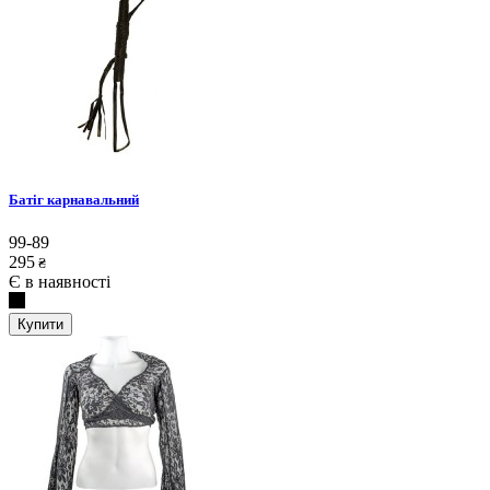
Батіг карнавальний
99-89
295
₴
Є в наявності
Купити