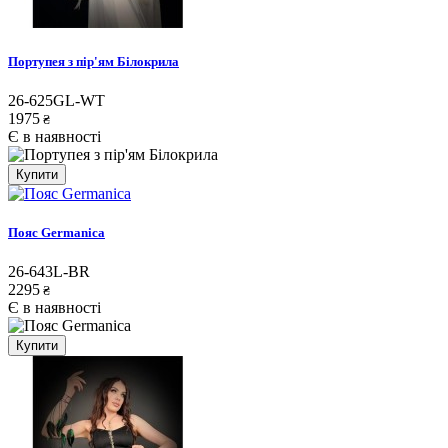
Портупея з пір'ям Білокрила
26-625GL-WT
1975
₴
Є в наявності
Купити
Пояс Germanica
26-643L-BR
2295
₴
Є в наявності
Купити