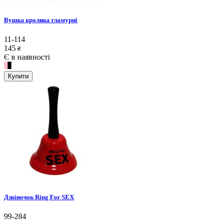
Вушка кролика гламурні
11-114
145
₴
Є в наявності
Купити
Дзвіночок Ring For SEX
99-284