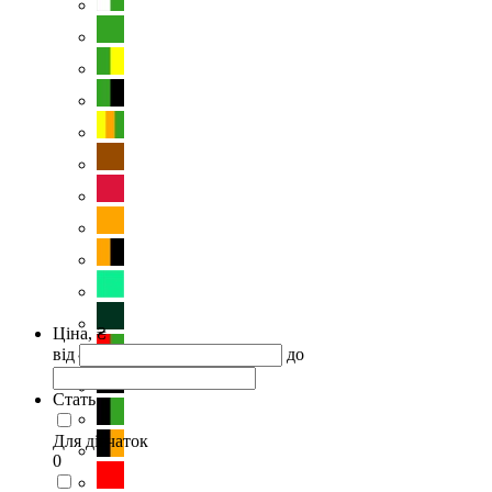
Ціна, ₴
від
до
Стать
Для дівчаток
0