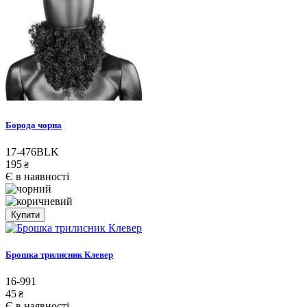
Борода чорна
17-476BLK
195
₴
Є в наявності
Купити
Брошка трилисник Клевер
16-991
45
₴
Є в наявності