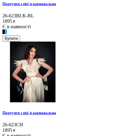
Портупея з пір'я карнавальна
26-623BLK-BL
1895
₴
Є в наявності
Купити
Портупея з пір'я карнавальна
26-623CH
1895
₴
Є в наявності