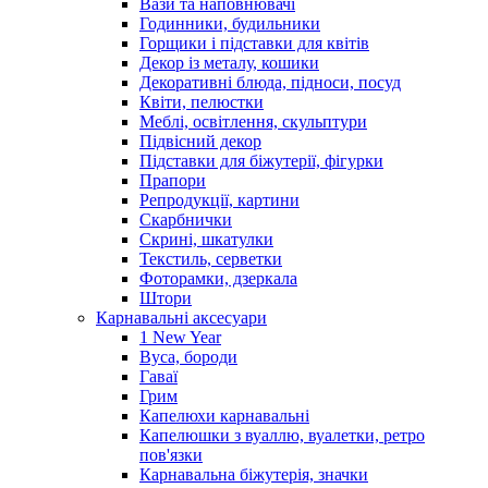
Вази та наповнювачі
Годинники, будильники
Горщики і підставки для квітів
Декор із металу, кошики
Декоративні блюда, підноси, посуд
Квіти, пелюстки
Меблі, освітлення, скульптури
Підвісний декор
Підставки для біжутерії, фігурки
Прапори
Репродукції, картини
Скарбнички
Скрині, шкатулки
Текстиль, серветки
Фоторамки, дзеркала
Штори
Карнавальні аксесуари
1 New Year
Вуса, бороди
Гаваї
Грим
Капелюхи карнавальні
Капелюшки з вуаллю, вуалетки, ретро
пов'язки
Карнавальна біжутерія, значки