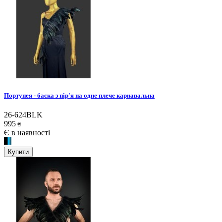
Портупея - баска з пір'я на одне плече карнавальна
26-624BLK
995
₴
Є в наявності
Купити