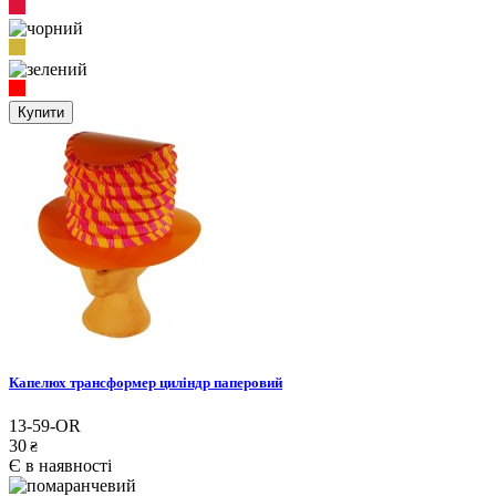
Купити
Капелюх трансформер циліндр паперовий
13-59-OR
30
₴
Є в наявності