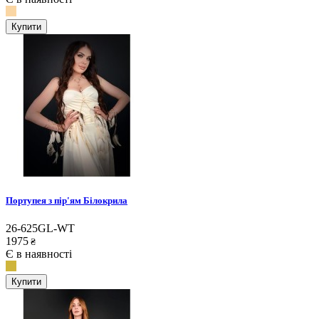
Купити
Портупея з пір'ям Білокрила
26-625GL-WT
1975
₴
Є в наявності
Купити