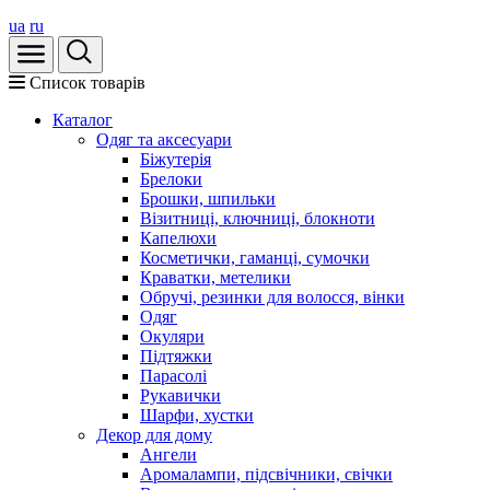
ua
ru
Список товарів
Каталог
Oдяг та аксесуари
Біжутерія
Брелоки
Брошки, шпильки
Візитниці, ключниці, блокноти
Капелюхи
Косметички, гаманці, сумочки
Краватки, метелики
Обручі, резинки для волосся, вінки
Одяг
Окуляри
Підтяжки
Парасолі
Рукавички
Шарфи, хустки
Декор для дому
Ангели
Аромалампи, підсвічники, свічки