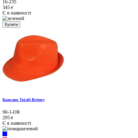
16-235
345
₴
Є в наявності
Купити
Капелюх Трілбі Britney
90-1-OR
295
₴
Є в наявності