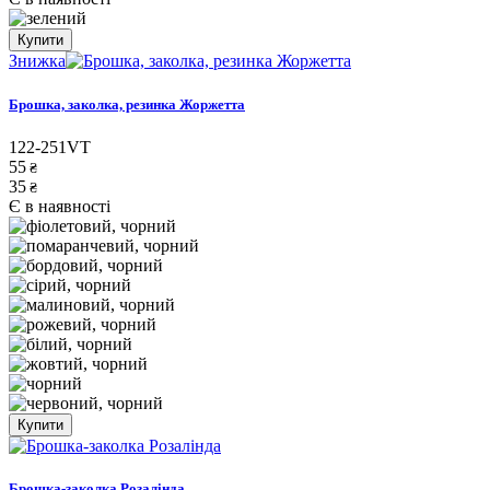
Купити
Знижка
Брошка, заколка, резинка Жоржетта
122-251VT
55
₴
35
₴
Є в наявності
Купити
Брошка-заколка Розалінда