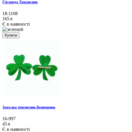
Гірлянда Трилисник
18-1108
165
₴
Є в наявності
Купити
Заколка трилисник Конюшина
16-997
45
₴
Є в наявності