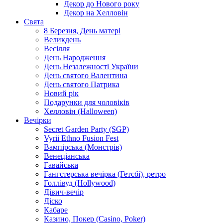
Декор до Нового року
Декор на Хелловін
Свята
8 Березня, День матері
Великдень
Весілля
День Народження
День Незалежності України
День святого Валентина
День святого Патрика
Новий рік
Подарунки для чоловіків
Хелловін (Halloween)
Вечірки
Secret Garden Party (SGP)
Vyrii Ethno Fusion Fest
Вампірська (Монстрів)
Венеціанська
Гавайська
Гангстерська вечірка (Гетсбі), ретро
Голлівуд (Hollywood)
Дівич-вечір
Діско
Кабаре
Казино, Покер (Casino, Poker)