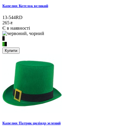
Капелюх Котелок великий
13-544RD
265
₴
Є в наявності
Купити
Капелюх Патрик циліндр зелений