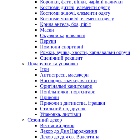
Коронки, фати, вінки, чарівні палички
Костюми дитячі, елементи одягу
Костюми жіночі, елементи одягу
Костюми чоловічі, елементи одягу
Крила ангела, боа, пір'я
Маски
Окуляри карнавальні
Перуки
Помпони спортивні
Рожки, вушка, хвости, карнавальні обручі
Сценічний реквізит
Подарунки та упаковка
Ігри
Антистреси, масажери
Нагороди, значки, магніти
Оригінальні канцтовари
Попільнички, портсигари
Приколи
Приколи з дитинства, іграшки
Стильний подарунок
Упаковка, листівки
Сезонний декор
Весняний декор
Декор до Дня Народження
Декор до дня св. Валентина