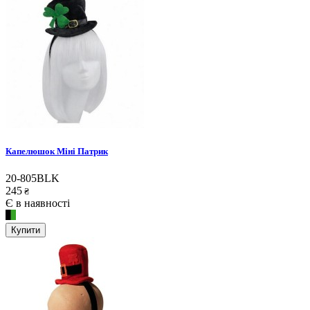
Капелюшок Міні Патрик
20-805BLK
245
₴
Є в наявності
Купити