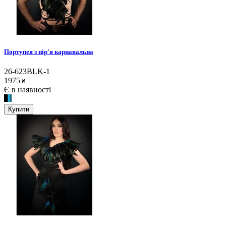
Портупея з пір'я карнавальна
26-623BLK-1
1975
₴
Є в наявності
Купити