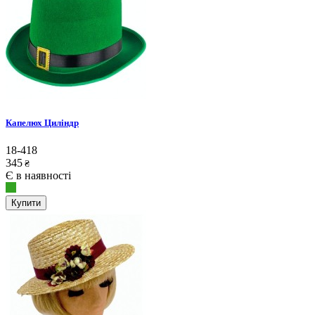
Капелюх Циліндр
18-418
345
₴
Є в наявності
Купити