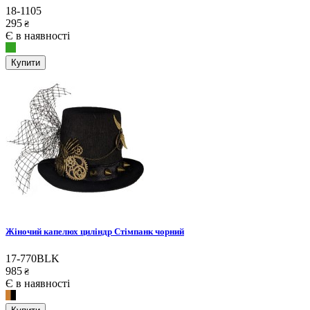
18-1105
295
₴
Є в наявності
Купити
Жіночий капелюх циліндр Стімпанк чорний
17-770BLK
985
₴
Є в наявності