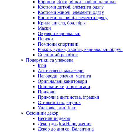
Коронки, фати, вінки, чарівні палички
Костюми дитячі, елементи одягу
Костюми жіночі, елементи одягу
Костюми чоловічі, елементи одягу
Крила ангела, боа, пір'я
Маски
Окуляри карнавальні
Перуки
Помпони спортивні
Рожки, вушка, хвости, карнавальні обручі
Сценічний реквізит
Подарунки та упаковка
Ігри
Антистреси, масажери
Нагороди, значки, магніти
Оригінальні канцтовари
Попільнички, портсигари
Приколи
Приколи з дитинства, іграшки
Стильний подарунок
Упаковка, листівки
Сезонний декор
Весняний декор
Декор до Дня Народження
Декор до дня св. Валентина