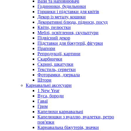
Вази та наповнювачі
Годинники, будильники
Горщики і підставки для квітів
Декор із металу, кошики
Декоративні блюда, підноси, посуд
Квіти, пелюстки
Меблі, освітлення, скульптури
Підвісний декор
Підставки для біжутерії, фігурки
Прапори
Репродукції, картини
Скарбнички
Скрині, шкатулки
Текстиль, серветки
Фоторамки, дзеркала
Штори
Карнавальні аксесуари
1 New Year
Вуса, бороди
Гаваї
Грим
Капелюхи карнавальні
Капелюшки з вуаллю, вуалетки, ретро
пов'язки
Карнавальна біжутерія, значки