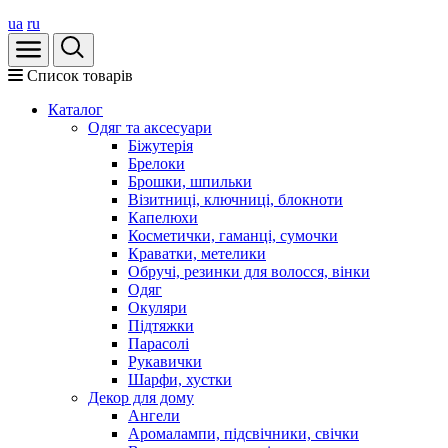
ua
ru
Список товарів
Каталог
Oдяг та аксесуари
Біжутерія
Брелоки
Брошки, шпильки
Візитниці, ключниці, блокноти
Капелюхи
Косметички, гаманці, сумочки
Краватки, метелики
Обручі, резинки для волосся, вінки
Одяг
Окуляри
Підтяжки
Парасолі
Рукавички
Шарфи, хустки
Декор для дому
Ангели
Аромалампи, підсвічники, свічки