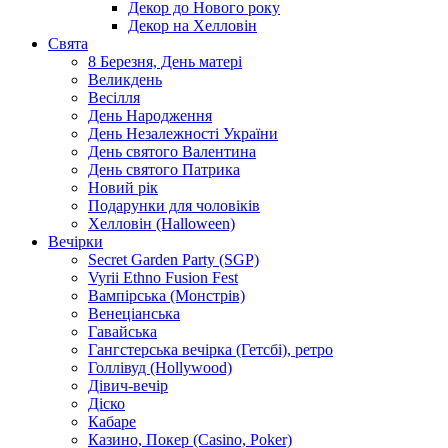
Декор до Нового року
Декор на Хелловін
Свята
8 Березня, День матері
Великдень
Весілля
День Народження
День Незалежності України
День святого Валентина
День святого Патрика
Новий рік
Подарунки для чоловіків
Хелловін (Halloween)
Вечірки
Secret Garden Party (SGP)
Vyrii Ethno Fusion Fest
Вампірська (Монстрів)
Венеціанська
Гавайська
Гангстерська вечірка (Гетсбі), ретро
Голлівуд (Hollywood)
Дівич-вечір
Діско
Кабаре
Казино, Покер (Casino, Poker)