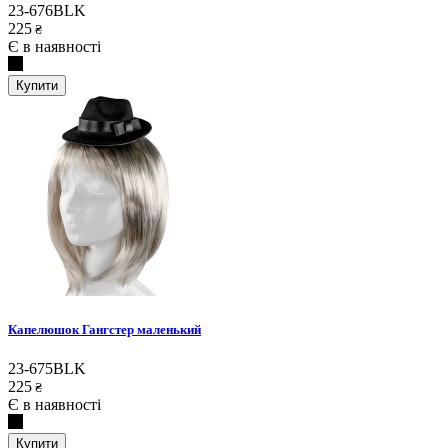
23-676BLK
225
₴
Є в наявності
Купити
Капелюшок Гангстер маленький
23-675BLK
225
₴
Є в наявності
Купити