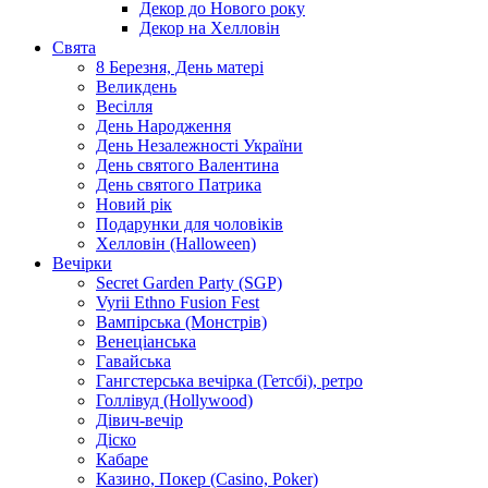
Декор до Нового року
Декор на Хелловін
Свята
8 Березня, День матері
Великдень
Весілля
День Народження
День Незалежності України
День святого Валентина
День святого Патрика
Новий рік
Подарунки для чоловіків
Хелловін (Halloween)
Вечірки
Secret Garden Party (SGP)
Vyrii Ethno Fusion Fest
Вампірська (Монстрів)
Венеціанська
Гавайська
Гангстерська вечірка (Гетсбі), ретро
Голлівуд (Hollywood)
Дівич-вечір
Діско
Кабаре
Казино, Покер (Casino, Poker)