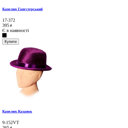
Капелюх Гангстерський
17-372
395
₴
Є в наявності
Купити
Капелюх Казанок
9-152VT
265
₴