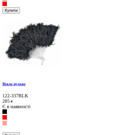
Купити
Віяло пухове
122-337BLK
285
₴
Є в наявності