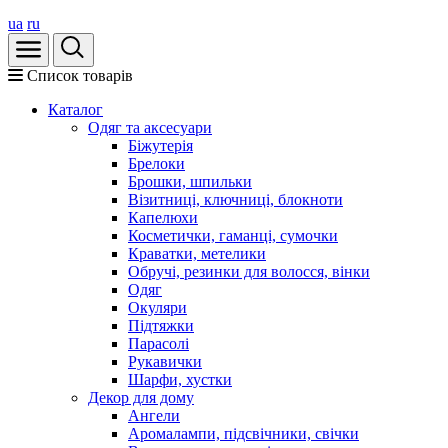
ua
ru
Список товарів
Каталог
Oдяг та аксесуари
Біжутерія
Брелоки
Брошки, шпильки
Візитниці, ключниці, блокноти
Капелюхи
Косметички, гаманці, сумочки
Краватки, метелики
Обручі, резинки для волосся, вінки
Одяг
Окуляри
Підтяжки
Парасолі
Рукавички
Шарфи, хустки
Декор для дому
Ангели
Аромалампи, підсвічники, свічки