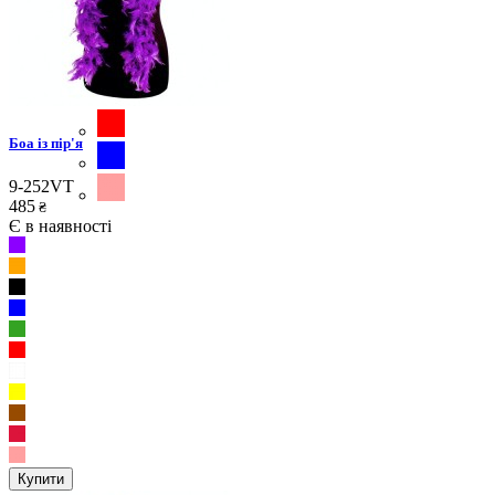
Боа із пір'я
9-252VT
485
₴
Є в наявності
Купити