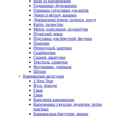
Вази та наповнювачі
Годинники, будильники
Горщики і підставки для квітів
Декор із металу, кошики
Декоративні блюда, підноси, посуд
Квіти, пелюстки
Меблі, освітлення, скульптури
Підвісний декор
Підставки для біжутерії, фігурки
Прапори
Репродукції, картини
Скарбнички
Скрині, шкатулки
Текстиль, серветки
Фоторамки, дзеркала
Штори
Карнавальні аксесуари
1 New Year
Вуса, бороди
Гаваї
Грим
Капелюхи карнавальні
Капелюшки з вуаллю, вуалетки, ретро
пов'язки
Карнавальна біжутерія, значки