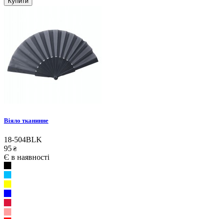
Купити
Віяло тканинне
18-504BLK
95
₴
Є в наявності