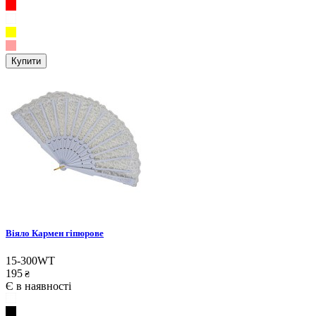
Купити
Віяло Кармен гіпюрове
15-300WT
195
₴
Є в наявності