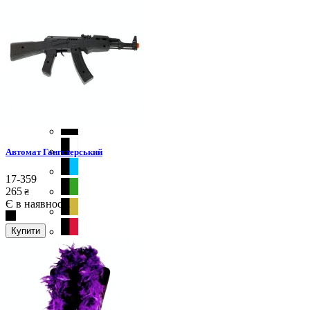
Автомат Гангстерський
17-359
265
₴
Є в наявності
Купити