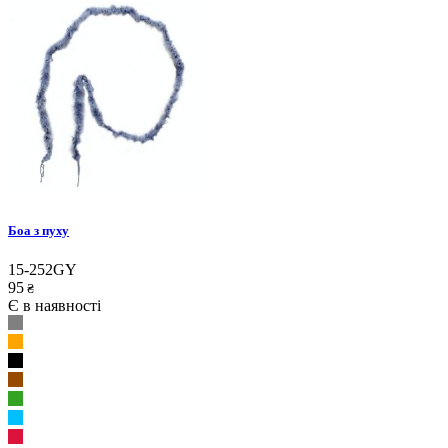
Боа з пуху
15-252GY
95
₴
Є в наявності