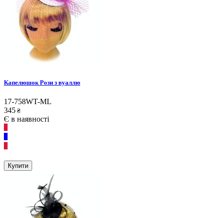
Капелюшок Рози з вуаллю
17-758WT-ML
345
₴
Є в наявності
Купити