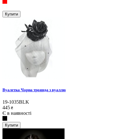
Купити
Вуалетка Чорна троянда з вуаллю
19-1035BLK
445
₴
Є в наявності
Купити