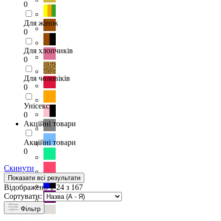
0
Для жінок
0
Для хлопчиків
0
Для чоловіків
0
Унісекс
0
Акційні товари
Акційні товари
0
Скинути
Показати всі результати
Відображено 1-24 з 167
Сортувати:
Фільтр