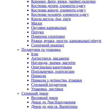
Коронки, фати, вінки, чарівні палички
Костюми дитячі, елементи одягу
Костюми жіночі, елементи одягу
Костюми чоловічі, елементи одягу
Крила ангела, боа, пір'я
Маски
Окуляри карнавальні
Перуки
Помпони спортивні
Рожки, вушка, хвости, карнавальні обручі
Сценічний реквізит
Подарунки та упаковка
Ігри
Антистреси, масажери
Нагороди, значки, магніти
Оригінальні канцтовари
Попільнички, портсигари
Приколи
Приколи з дитинства, іграшки
Стильний подарунок
Упаковка, листівки
Сезонний декор
Весняний декор
Декор до Дня Народження
Декор до дня св. Валентина