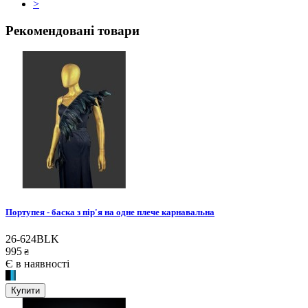
>
Рекомендовані товари
Портупея - баска з пір'я на одне плече карнавальна
26-624BLK
995
₴
Є в наявності
Купити