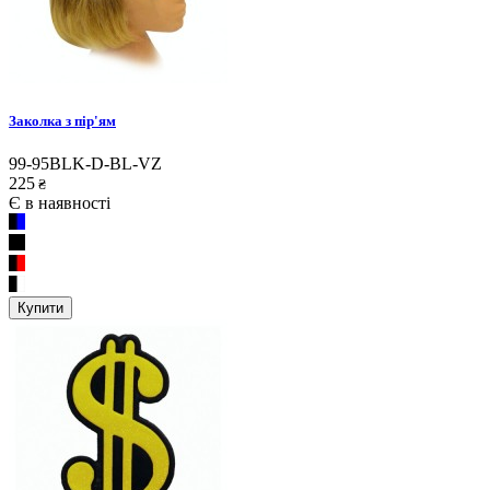
Заколка з пір'ям
99-95BLK-D-BL-VZ
225
₴
Є в наявності
Купити