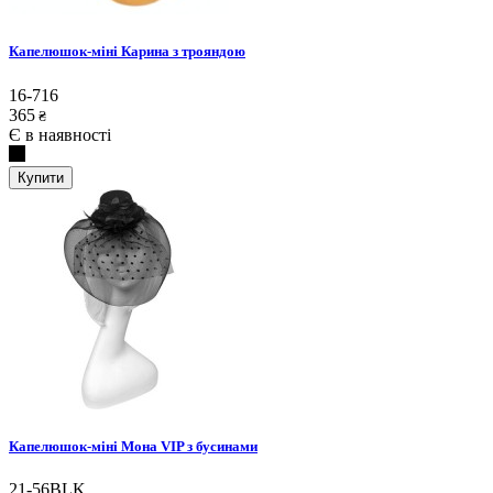
Капелюшок-міні Карина з трояндою
16-716
365
₴
Є в наявності
Купити
Капелюшок-міні Мона VIP з бусинами
21-56BLK