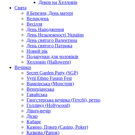
Декор на Хелловін
Свята
8 Березня, День матері
Великдень
Весілля
День Народження
День Незалежності України
День святого Валентина
День святого Патрика
Новий рік
Подарунки для чоловіків
Хелловін (Halloween)
Вечірки
Secret Garden Party (SGP)
Vyrii Ethno Fusion Fest
Вампірська (Монстрів)
Венеціанська
Гавайська
Гангстерська вечірка (Гетсбі), ретро
Голлівуд (Hollywood)
Дівич-вечір
Діско
Кабаре
Казино, Покер (Casino, Poker)
Казкова (Ранок)