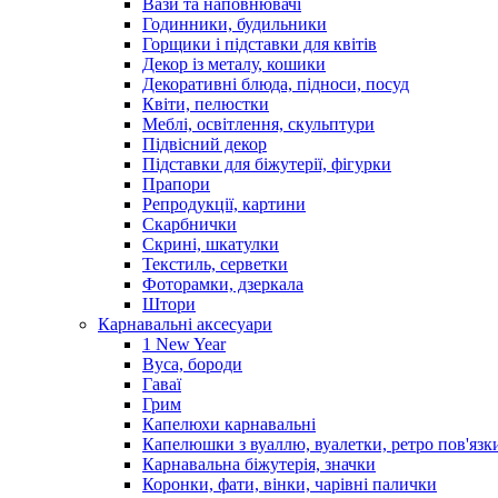
Вази та наповнювачі
Годинники, будильники
Горщики і підставки для квітів
Декор із металу, кошики
Декоративні блюда, підноси, посуд
Квіти, пелюстки
Меблі, освітлення, скульптури
Підвісний декор
Підставки для біжутерії, фігурки
Прапори
Репродукції, картини
Скарбнички
Скрині, шкатулки
Текстиль, серветки
Фоторамки, дзеркала
Штори
Карнавальні аксесуари
1 New Year
Вуса, бороди
Гаваї
Грим
Капелюхи карнавальні
Капелюшки з вуаллю, вуалетки, ретро пов'язк
Карнавальна біжутерія, значки
Коронки, фати, вінки, чарівні палички