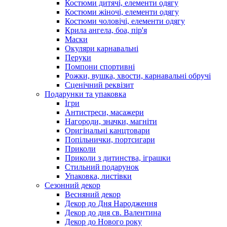
Костюми дитячі, елементи одягу
Костюми жіночі, елементи одягу
Костюми чоловічі, елементи одягу
Крила ангела, боа, пір'я
Маски
Окуляри карнавальні
Перуки
Помпони спортивні
Рожки, вушка, хвости, карнавальні обручі
Сценічний реквізит
Подарунки та упаковка
Ігри
Антистреси, масажери
Нагороди, значки, магніти
Оригінальні канцтовари
Попільнички, портсигари
Приколи
Приколи з дитинства, іграшки
Стильний подарунок
Упаковка, листівки
Сезонний декор
Весняний декор
Декор до Дня Народження
Декор до дня св. Валентина
Декор до Нового року