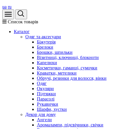
ua
ru
Список товарів
Каталог
Oдяг та аксесуари
Біжутерія
Брелоки
Брошки, шпильки
Візитниці, ключниці, блокноти
Капелюхи
Косметички, гаманці, сумочки
Краватки, метелики
Обручі, резинки для волосся, вінки
Одяг
Окуляри
Підтяжки
Парасолі
Рукавички
Шарфи, хустки
Декор для дому
Ангели
Аромалампи, підсвічники, свічки