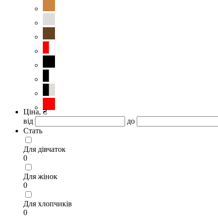
Ціна, ₴
від
до
Стать
Для дівчаток
0
Для жінок
0
Для хлопчиків
0