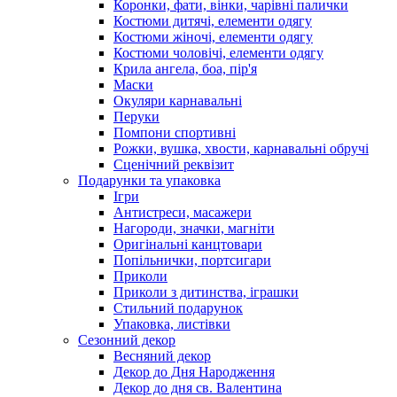
Коронки, фати, вінки, чарівні палички
Костюми дитячі, елементи одягу
Костюми жіночі, елементи одягу
Костюми чоловічі, елементи одягу
Крила ангела, боа, пір'я
Маски
Окуляри карнавальні
Перуки
Помпони спортивні
Рожки, вушка, хвости, карнавальні обручі
Сценічний реквізит
Подарунки та упаковка
Ігри
Антистреси, масажери
Нагороди, значки, магніти
Оригінальні канцтовари
Попільнички, портсигари
Приколи
Приколи з дитинства, іграшки
Стильний подарунок
Упаковка, листівки
Сезонний декор
Весняний декор
Декор до Дня Народження
Декор до дня св. Валентина