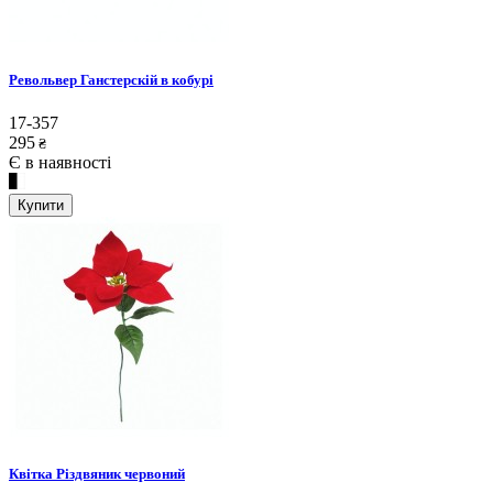
Револьвер Ганстерскій в кобурі
17-357
295
₴
Є в наявності
Купити
Квітка Різдвяник червоний