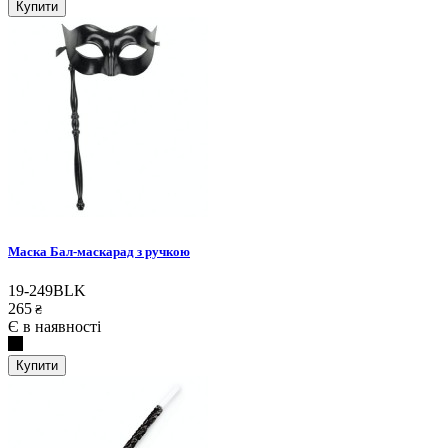
Купити
Маска Бал-маскарад з ручкою
19-249BLK
265
₴
Є в наявності
Купити