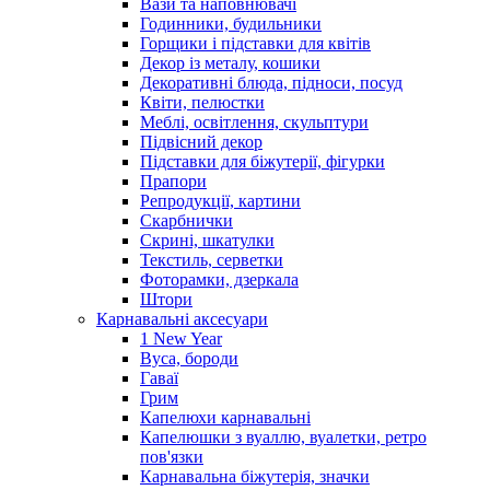
Вази та наповнювачі
Годинники, будильники
Горщики і підставки для квітів
Декор із металу, кошики
Декоративні блюда, підноси, посуд
Квіти, пелюстки
Меблі, освітлення, скульптури
Підвісний декор
Підставки для біжутерії, фігурки
Прапори
Репродукції, картини
Скарбнички
Скрині, шкатулки
Текстиль, серветки
Фоторамки, дзеркала
Штори
Карнавальні аксесуари
1 New Year
Вуса, бороди
Гаваї
Грим
Капелюхи карнавальні
Капелюшки з вуаллю, вуалетки, ретро
пов'язки
Карнавальна біжутерія, значки