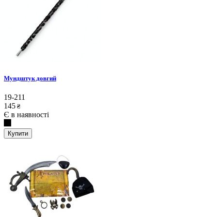
Мундштук довгий
19-211
145
₴
Є в наявності
Купити