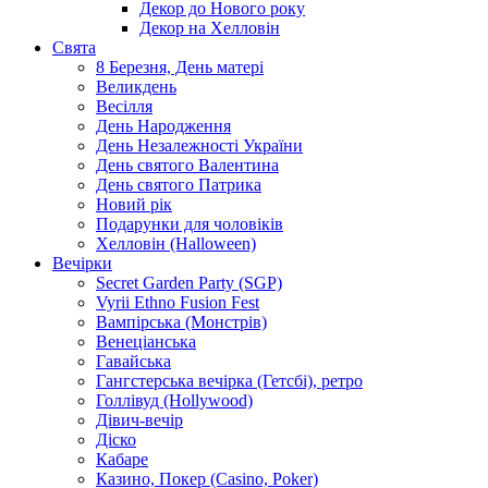
Декор до Нового року
Декор на Хелловін
Свята
8 Березня, День матері
Великдень
Весілля
День Народження
День Незалежності України
День святого Валентина
День святого Патрика
Новий рік
Подарунки для чоловіків
Хелловін (Halloween)
Вечірки
Secret Garden Party (SGP)
Vyrii Ethno Fusion Fest
Вампірська (Монстрів)
Венеціанська
Гавайська
Гангстерська вечірка (Гетсбі), ретро
Голлівуд (Hollywood)
Дівич-вечір
Діско
Кабаре
Казино, Покер (Casino, Poker)