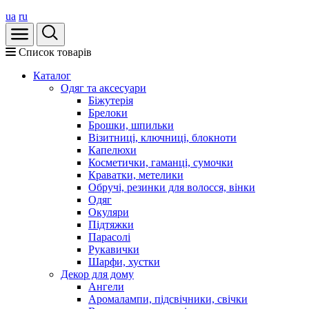
ua
ru
Список товарів
Каталог
Oдяг та аксесуари
Біжутерія
Брелоки
Брошки, шпильки
Візитниці, ключниці, блокноти
Капелюхи
Косметички, гаманці, сумочки
Краватки, метелики
Обручі, резинки для волосся, вінки
Одяг
Окуляри
Підтяжки
Парасолі
Рукавички
Шарфи, хустки
Декор для дому
Ангели
Аромалампи, підсвічники, свічки