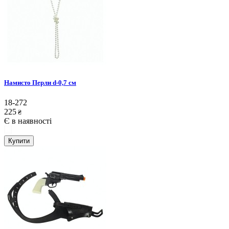
Намисто Перли d-0,7 см
18-272
225
₴
Є в наявності
Купити