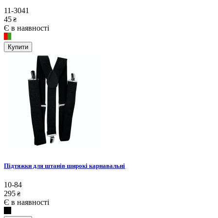
11-3041
45
₴
Є в наявності
Купити
Підтяжки для штанів широкі карнавальні
10-84
295
₴
Є в наявності