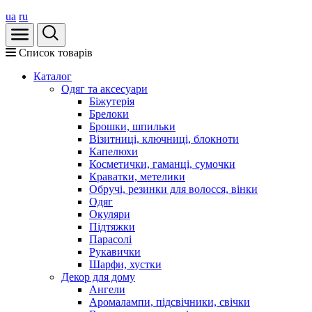
ua
ru
Список товарів
Каталог
Oдяг та аксесуари
Біжутерія
Брелоки
Брошки, шпильки
Візитниці, ключниці, блокноти
Капелюхи
Косметички, гаманці, сумочки
Краватки, метелики
Обручі, резинки для волосся, вінки
Одяг
Окуляри
Підтяжки
Парасолі
Рукавички
Шарфи, хустки
Декор для дому
Ангели
Аромалампи, підсвічники, свічки