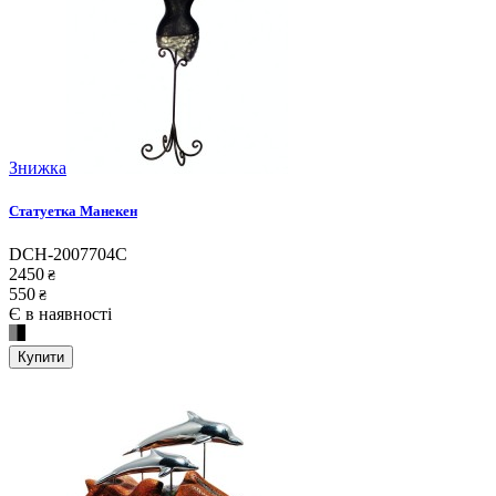
Знижка
Статуетка Манекен
DCH-2007704C
2450
₴
550
₴
Є в наявності
Купити