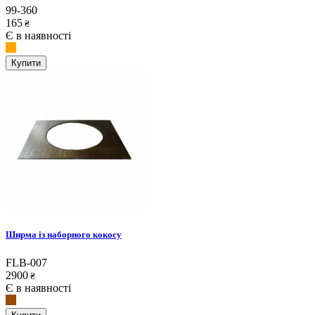
99-360
165
₴
Є в наявності
Купити
Ширма із наборного кокосу
FLB-007
2900
₴
Є в наявності