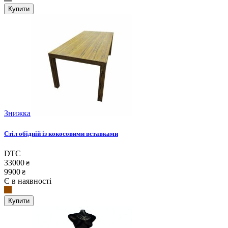
Купити
Знижка
Стіл обідній із кокосовими вставками
DTC
33000
₴
9900
₴
Є в наявності
Купити