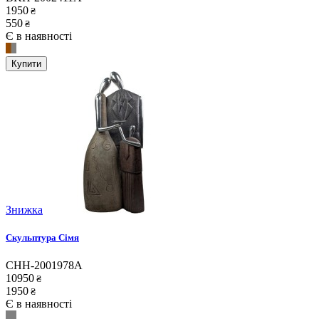
1950
₴
550
₴
Є в наявності
Купити
Знижка
Скульптура Сімя
CHH-2001978A
10950
₴
1950
₴
Є в наявності