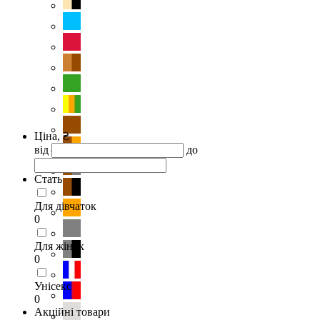
Ціна, ₴
від
до
Стать
Для дівчаток
0
Для жінок
0
Унісекс
0
Акційні товари