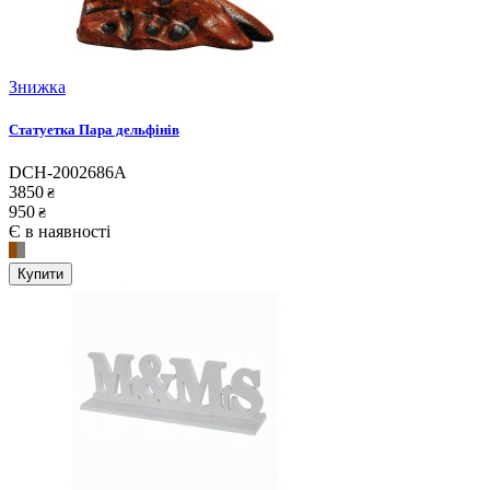
Знижка
Статуетка Пара дельфінів
DCH-2002686A
3850
₴
950
₴
Є в наявності
Купити