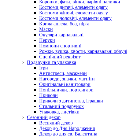
Коронки, фати, вінки, чарівні палички
Костюми дитячі, елементи одягу
Костюми жіночі, елементи одягу
Костюми чоловічі, елементи одягу
Крила ангела, боа, пір'я
Маски
Окуляри карнавальні
Перуки
Помпони спортивні
Рожки, вушка, хвости, карнавальні обручі
Сценічний реквізит
Подарунки та упаковка
Ігри
Антистреси, масажери
Нагороди, значки, магніти
Оригінальні канцтовари
Попільнички, портсигари
Приколи
Приколи з дитинства, іграшки
Стильний подарунок
Упаковка, листівки
Сезонний декор
Весняний декор
Декор до Дня Народження
Декор до дня св. Валентина