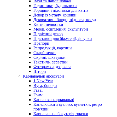
Вази та наповнювачі
Годинники, будильники
Горщики і підставки для квітів
Декор із металу, кошики
Декоративні блюда, підноси, посуд
Квіти, пелюстки
Меблі, освітлення, скульптури
Підвісний декор
Підставки для біжутерії, фігурки
Прапори
Репродукції, картини
Скарбнички
Скрині, шкатулки
Текстиль, серветки
Фоторамки, дзеркала
Штори
Карнавальні аксесуари
1 New Year
Вуса, бороди
Гаваї
Грим
Капелюхи карнавальні
Капелюшки з вуаллю, вуалетки, ретро
пов'язки
Карнавальна біжутерія, значки