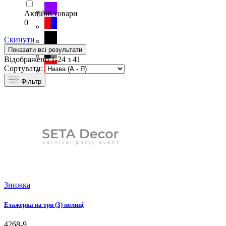
Акційні товари
0
Скинути
Показати всі результати
Відображено 1-24 з 41
Сортувати:
Фільтр
Знижка
Етажерка на три (3) полиці
4268-9