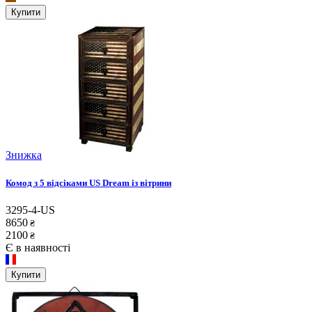
Купити
Знижка
Комод з 5 відсіками US Dream із вітрини
3295-4-US
8650
₴
2100
₴
Є в наявності
Купити