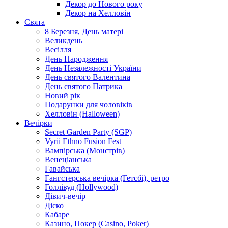
Декор до Нового року
Декор на Хелловін
Свята
8 Березня, День матері
Великдень
Весілля
День Народження
День Незалежності України
День святого Валентина
День святого Патрика
Новий рік
Подарунки для чоловіків
Хелловін (Halloween)
Вечірки
Secret Garden Party (SGP)
Vyrii Ethno Fusion Fest
Вампірська (Монстрів)
Венеціанська
Гавайська
Гангстерська вечірка (Гетсбі), ретро
Голлівуд (Hollywood)
Дівич-вечір
Діско
Кабаре
Казино, Покер (Casino, Poker)