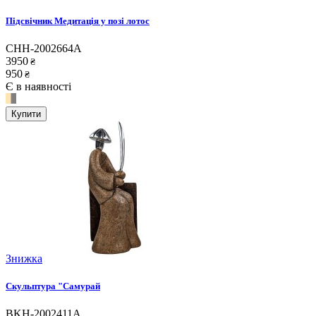
Підсвічник Медитація у позі лотос
CHH-2002664A
3950
₴
950
₴
Є в наявності
Купити
Знижка
Скульптура "Самурай
BKH-2002411A