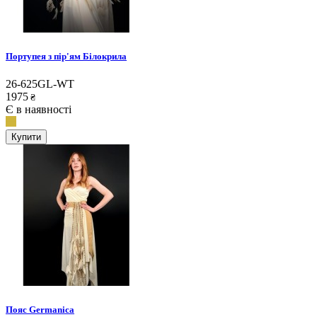
Портупея з пір'ям Білокрила
26-625GL-WT
1975
₴
Є в наявності
Купити
Пояс Germanica