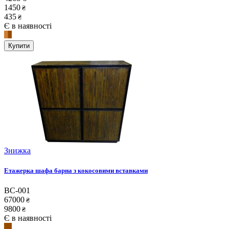
1450
₴
435
₴
Є в наявності
Купити
Знижка
Етажерка шафа барна з кокосовими вставками
BC-001
67000
₴
9800
₴
Є в наявності