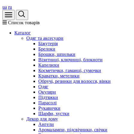
ua
ru
Список товарів
Каталог
Oдяг та аксесуари
Біжутерія
Брелоки
Брошки, шпильки
Візитниці, ключниці, блокноти
Капелюхи
Косметички, гаманці, сумочки
Краватки, метелики
Обручі, резинки для волосся, вінки
Одяг
Окуляри
Підтяжки
Парасолі
Рукавички
Шарфи, хустки
Декор для дому
Ангели
Аромалампи, підсвічники, свічки