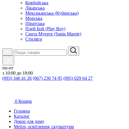
Ковбойська
Лікарська
Мексиканська (Кубинська)
Морська
Піратська
Плей Бой (Play Boy)
Санта Муерте (Santa Muerte)
Стиляги
пн-пт
з 10:00 до 18:00
(093) 346 41 26
(067) 230 74 95
(095) 029 64 27
0
Кошик
Головна
Каталог
Декор для дому
Меблі, освітлення, скульптури