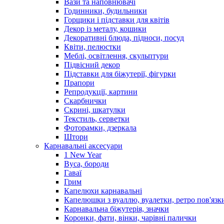
Вази та наповнювачі
Годинники, будильники
Горщики і підставки для квітів
Декор із металу, кошики
Декоративні блюда, підноси, посуд
Квіти, пелюстки
Меблі, освітлення, скульптури
Підвісний декор
Підставки для біжутерії, фігурки
Прапори
Репродукції, картини
Скарбнички
Скрині, шкатулки
Текстиль, серветки
Фоторамки, дзеркала
Штори
Карнавальні аксесуари
1 New Year
Вуса, бороди
Гаваї
Грим
Капелюхи карнавальні
Капелюшки з вуаллю, вуалетки, ретро пов'язк
Карнавальна біжутерія, значки
Коронки, фати, вінки, чарівні палички