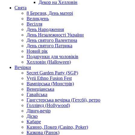
Декор на Хелловін
Свята
8 Березня, День матері
Великдень
Весілля
День Народження
День Незалежності України
День святого Валентина
День святого Патрика
Новий рік
Подарунки для чоловіків
Хелловін (Halloween)
Вечірки
Secret Garden Party (SGP)
Vyrii Ethno Fusion Fest
Вампірська (Монстрів)
Венеціанська
Гавайська
Гангстерська вечірка (Гетсбі), ретро
Голлівуд (Hollywood)
Дівич-вечір
Діско
Кабаре
Казино, Покер (Casino, Poker)
Казкова (Ранок)