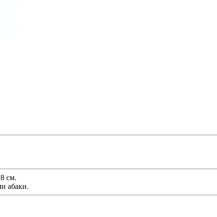
8 см.
и абаки.