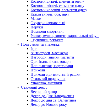
Костюми дитячі, елементи одягу
Костюми жіночі, елементи одягу
Костюми чоловічі, елементи одягу
Крила ангела, боа, пір'я
Маски
Окуляри карнавальні
Перуки
Помпони спортивні
Рожки, вушка, хвости, карнавальні обручі
Сценічний реквізит
Подарунки та упаковка
Ігри
Антистреси, масажери
Нагороди, значки, магніти
Оригінальні канцтовари
Попільнички, портсигари
Приколи
Приколи з дитинства, іграшки
Стильний подарунок
Упаковка, листівки
Сезонний декор
Весняний декор
Декор до Дня Народження
Декор до дня св. Валентина
Декор до Нового року