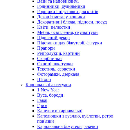
Вази та наповнювачі
Годинники, будильники
Горщики і підставки для квітів
Декор із металу, кошики
Декоративні блюда, підноси, посуд
Квіти, пелюстки
Меблі, освітлення, скульптури
Підвісний декор
Підставки для біжутерії, фігурки
Прапори
Репродукції, картини
Скарбнички
Скрині, шкатулки
Текстиль, серветки
Фоторамки, дзеркала
Штори
Карнавальні аксесуари
1 New Year
Вуса, бороди
Гаваї
Грим
Капелюхи карнавальні
Капелюшки з вуаллю, вуалетки, ретро
пов'язки
Карнавальна біжутерія, значки