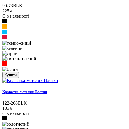
90-73BLK
225
₴
Є в наявності
Купити
Краватка-метелик Паєтки
122-268BLK
185
₴
Є в наявності