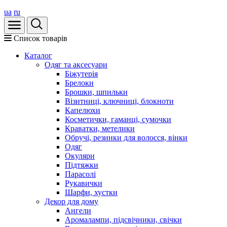
ua
ru
Список товарів
Каталог
Oдяг та аксесуари
Біжутерія
Брелоки
Брошки, шпильки
Візитниці, ключниці, блокноти
Капелюхи
Косметички, гаманці, сумочки
Краватки, метелики
Обручі, резинки для волосся, вінки
Одяг
Окуляри
Підтяжки
Парасолі
Рукавички
Шарфи, хустки
Декор для дому
Ангели
Аромалампи, підсвічники, свічки