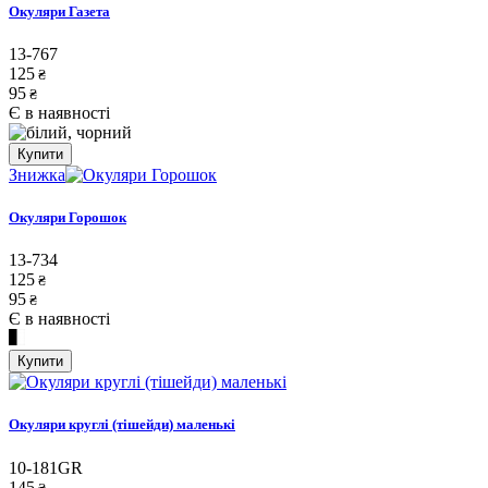
Окуляри Газета
13-767
125
₴
95
₴
Є в наявності
Купити
Знижка
Окуляри Горошок
13-734
125
₴
95
₴
Є в наявності
Купити
Окуляри круглі (тішейди) маленькі
10-181GR
145