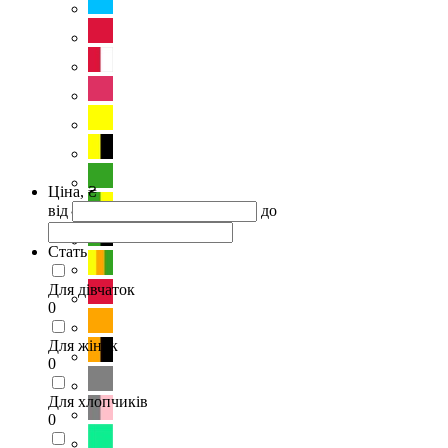
Ціна, ₴
від
до
Стать
Для дівчаток
0
Для жінок
0
Для хлопчиків
0