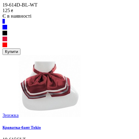
19-614D-BL-WT
125
₴
Є в наявності
Купити
Знижка
Краватка-бант Tokio