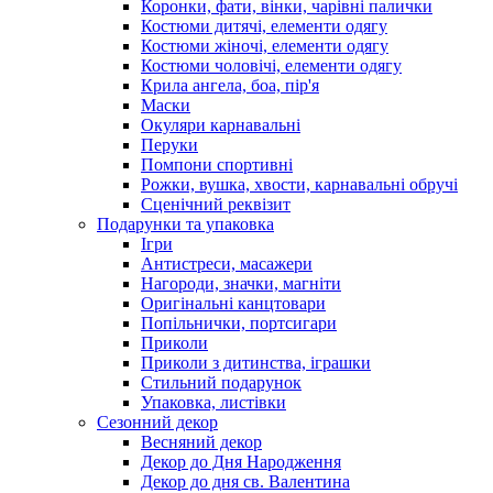
Коронки, фати, вінки, чарівні палички
Костюми дитячі, елементи одягу
Костюми жіночі, елементи одягу
Костюми чоловічі, елементи одягу
Крила ангела, боа, пір'я
Маски
Окуляри карнавальні
Перуки
Помпони спортивні
Рожки, вушка, хвости, карнавальні обручі
Сценічний реквізит
Подарунки та упаковка
Ігри
Антистреси, масажери
Нагороди, значки, магніти
Оригінальні канцтовари
Попільнички, портсигари
Приколи
Приколи з дитинства, іграшки
Стильний подарунок
Упаковка, листівки
Сезонний декор
Весняний декор
Декор до Дня Народження
Декор до дня св. Валентина