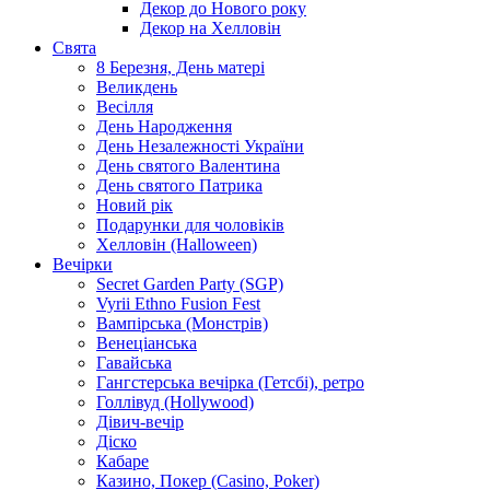
Декор до Нового року
Декор на Хелловін
Свята
8 Березня, День матері
Великдень
Весілля
День Народження
День Незалежності України
День святого Валентина
День святого Патрика
Новий рік
Подарунки для чоловіків
Хелловін (Halloween)
Вечірки
Secret Garden Party (SGP)
Vyrii Ethno Fusion Fest
Вампірська (Монстрів)
Венеціанська
Гавайська
Гангстерська вечірка (Гетсбі), ретро
Голлівуд (Hollywood)
Дівич-вечір
Діско
Кабаре
Казино, Покер (Casino, Poker)