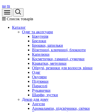
ua
ru
Список товарів
Каталог
Oдяг та аксесуари
Біжутерія
Брелоки
Брошки, шпильки
Візитниці, ключниці, блокноти
Капелюхи
Косметички, гаманці, сумочки
Краватки, метелики
Обручі, резинки для волосся, вінки
Одяг
Окуляри
Підтяжки
Парасолі
Рукавички
Шарфи, хустки
Декор для дому
Ангели
Аромалампи, підсвічники, свічки