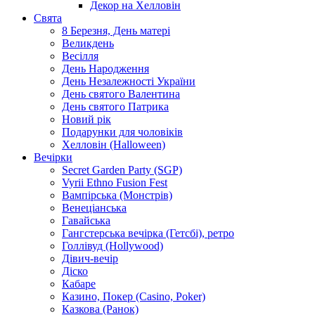
Декор на Хелловін
Свята
8 Березня, День матері
Великдень
Весілля
День Народження
День Незалежності України
День святого Валентина
День святого Патрика
Новий рік
Подарунки для чоловіків
Хелловін (Halloween)
Вечірки
Secret Garden Party (SGP)
Vyrii Ethno Fusion Fest
Вампірська (Монстрів)
Венеціанська
Гавайська
Гангстерська вечірка (Гетсбі), ретро
Голлівуд (Hollywood)
Дівич-вечір
Діско
Кабаре
Казино, Покер (Casino, Poker)
Казкова (Ранок)