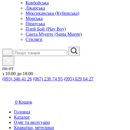
Ковбойська
Лікарська
Мексиканська (Кубинська)
Морська
Піратська
Плей Бой (Play Boy)
Санта Муерте (Santa Muerte)
Стиляги
пн-пт
з 10:00 до 18:00
(093) 346 41 26
(067) 230 74 95
(095) 029 64 27
0
Кошик
Головна
Каталог
Oдяг та аксесуари
Краватки, метелики