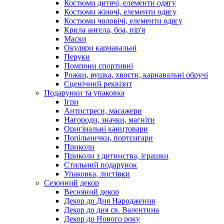
Костюми дитячі, елементи одягу
Костюми жіночі, елементи одягу
Костюми чоловічі, елементи одягу
Крила ангела, боа, пір'я
Маски
Окуляри карнавальні
Перуки
Помпони спортивні
Рожки, вушка, хвости, карнавальні обручі
Сценічний реквізит
Подарунки та упаковка
Ігри
Антистреси, масажери
Нагороди, значки, магніти
Оригінальні канцтовари
Попільнички, портсигари
Приколи
Приколи з дитинства, іграшки
Стильний подарунок
Упаковка, листівки
Сезонний декор
Весняний декор
Декор до Дня Народження
Декор до дня св. Валентина
Декор до Нового року