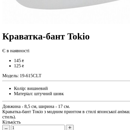
Краватка-бант Tokio
Є в наявності
145
₴
125
₴
Модель:
19-615CLT
Колір:
вишневий
Матеріал:
штучний шовк
Довжина - 8,5 см, ширина - 17 см.
Краватка-бант Токіо з модним принтом в стилі японської анімац
стиль).
Кількість