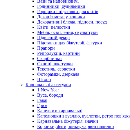
Вази та наповнювачі
Годинники, будильники
Горщики і підставки для квітів
Декор із металу, кошики
Декоративні блюда, підноси, посуд
Квіти, пелюстки
Меблі, освітлення, скульптури
Підвісний декор
Підставки для біжутерії, фігурки
Прапори
Репродукції, картини
Скарбнички
Скрині, шкатулки
Текстиль, серветки
Фоторамки, дзеркала
Штори
Карнавальні аксесуари
1 New Year
Вуса, бороди
Гаваї
Грим
Капелюхи карнавальні
Капелюшки з вуаллю, вуалетки, ретро пов'язк
Карнавальна біжутерія, значки
Коронки, фати, вінки, чарівні палички