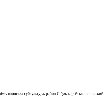
німе, японська субкультура, район Сібуя, корейсько-японський