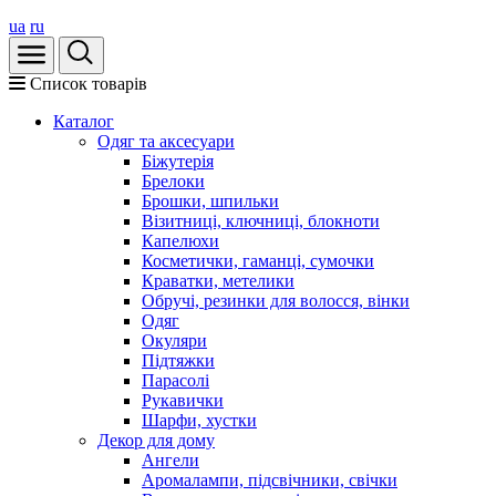
ua
ru
Список товарів
Каталог
Oдяг та аксесуари
Біжутерія
Брелоки
Брошки, шпильки
Візитниці, ключниці, блокноти
Капелюхи
Косметички, гаманці, сумочки
Краватки, метелики
Обручі, резинки для волосся, вінки
Одяг
Окуляри
Підтяжки
Парасолі
Рукавички
Шарфи, хустки
Декор для дому
Ангели
Аромалампи, підсвічники, свічки