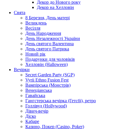
Декор до Нового року
Декор на Хелловін
Свята
8 Березня, День матері
Великдень
Весілля
День Народження
День Незалежності України
День святого Валентина
День святого Патрика
Новий рік
Подарунки для чоловіків
Хелловін (Halloween)
Вечірки
Secret Garden Party (SGP)
Vyrii Ethno Fusion Fest
Вампірська (Монстрів)
Венеціанська
Гавайська
Гангстерська вечірка (Гетсбі), ретро
Голлівуд (Hollywood)
Дівич-вечір
Діско
Кабаре
Казино, Покер (Casino, Poker)