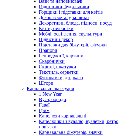
Вази та наповнювачі
Годинники, будильники
Горщики і підставки для квітів
Декор із металу, кошики
Декоративні блюда, підноси, посуд
Квіти, пелюстки
Меблі, освітлення, скульптури
Підвісний декор
Підставки для біжутерії, фігурки
Прапори
Репродукції, картини
Скарбнички
Скрині, шкатулки
Текстиль, серветки
Фоторамки, дзеркала
Штори
Карнавальні аксесуари
1 New Year
Вуса, бороди
Гаваї
Грим
Капелюхи карнавальні
Капелюшки з вуаллю, вуалетки, ретро
пов'язки
Карнавальна біжутерія, значки