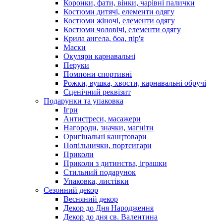
Коронки, фати, вінки, чарівні палички
Костюми дитячі, елементи одягу
Костюми жіночі, елементи одягу
Костюми чоловічі, елементи одягу
Крила ангела, боа, пір'я
Маски
Окуляри карнавальні
Перуки
Помпони спортивні
Рожки, вушка, хвости, карнавальні обручі
Сценічний реквізит
Подарунки та упаковка
Ігри
Антистреси, масажери
Нагороди, значки, магніти
Оригінальні канцтовари
Попільнички, портсигари
Приколи
Приколи з дитинства, іграшки
Стильний подарунок
Упаковка, листівки
Сезонний декор
Весняний декор
Декор до Дня Народження
Декор до дня св. Валентина