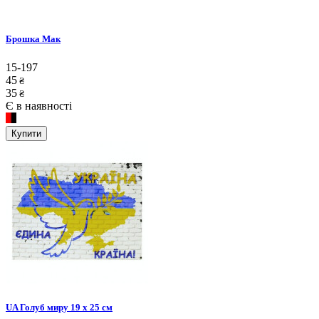
Брошка Мак
15-197
45
₴
35
₴
Є в наявності
Купити
UA Голуб миру 19 х 25 см