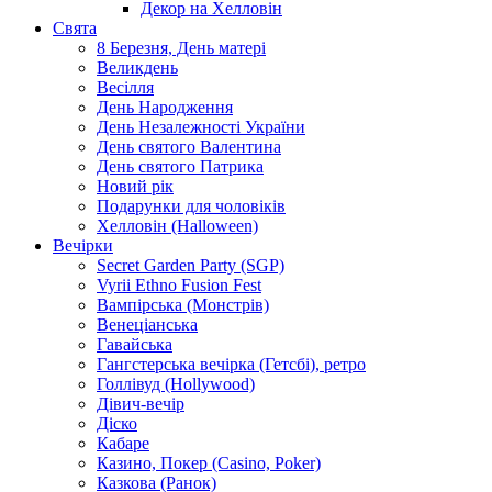
Декор на Хелловін
Свята
8 Березня, День матері
Великдень
Весілля
День Народження
День Незалежності України
День святого Валентина
День святого Патрика
Новий рік
Подарунки для чоловіків
Хелловін (Halloween)
Вечірки
Secret Garden Party (SGP)
Vyrii Ethno Fusion Fest
Вампірська (Монстрів)
Венеціанська
Гавайська
Гангстерська вечірка (Гетсбі), ретро
Голлівуд (Hollywood)
Дівич-вечір
Діско
Кабаре
Казино, Покер (Casino, Poker)
Казкова (Ранок)