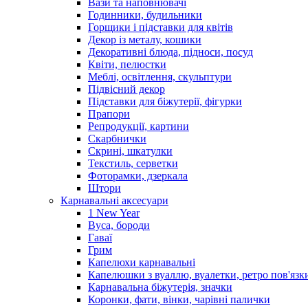
Вази та наповнювачі
Годинники, будильники
Горщики і підставки для квітів
Декор із металу, кошики
Декоративні блюда, підноси, посуд
Квіти, пелюстки
Меблі, освітлення, скульптури
Підвісний декор
Підставки для біжутерії, фігурки
Прапори
Репродукції, картини
Скарбнички
Скрині, шкатулки
Текстиль, серветки
Фоторамки, дзеркала
Штори
Карнавальні аксесуари
1 New Year
Вуса, бороди
Гаваї
Грим
Капелюхи карнавальні
Капелюшки з вуаллю, вуалетки, ретро пов'язк
Карнавальна біжутерія, значки
Коронки, фати, вінки, чарівні палички