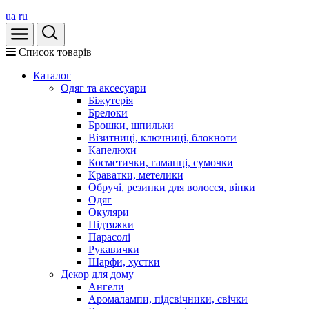
ua
ru
Список товарів
Каталог
Oдяг та аксесуари
Біжутерія
Брелоки
Брошки, шпильки
Візитниці, ключниці, блокноти
Капелюхи
Косметички, гаманці, сумочки
Краватки, метелики
Обручі, резинки для волосся, вінки
Одяг
Окуляри
Підтяжки
Парасолі
Рукавички
Шарфи, хустки
Декор для дому
Ангели
Аромалампи, підсвічники, свічки