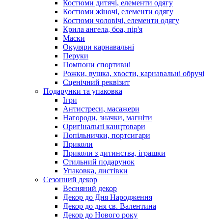
Костюми дитячі, елементи одягу
Костюми жіночі, елементи одягу
Костюми чоловічі, елементи одягу
Крила ангела, боа, пір'я
Маски
Окуляри карнавальні
Перуки
Помпони спортивні
Рожки, вушка, хвости, карнавальні обручі
Сценічний реквізит
Подарунки та упаковка
Ігри
Антистреси, масажери
Нагороди, значки, магніти
Оригінальні канцтовари
Попільнички, портсигари
Приколи
Приколи з дитинства, іграшки
Стильний подарунок
Упаковка, листівки
Сезонний декор
Весняний декор
Декор до Дня Народження
Декор до дня св. Валентина
Декор до Нового року