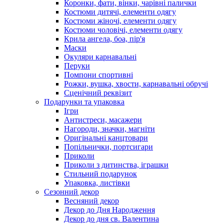
Коронки, фати, вінки, чарівні палички
Костюми дитячі, елементи одягу
Костюми жіночі, елементи одягу
Костюми чоловічі, елементи одягу
Крила ангела, боа, пір'я
Маски
Окуляри карнавальні
Перуки
Помпони спортивні
Рожки, вушка, хвости, карнавальні обручі
Сценічний реквізит
Подарунки та упаковка
Ігри
Антистреси, масажери
Нагороди, значки, магніти
Оригінальні канцтовари
Попільнички, портсигари
Приколи
Приколи з дитинства, іграшки
Стильний подарунок
Упаковка, листівки
Сезонний декор
Весняний декор
Декор до Дня Народження
Декор до дня св. Валентина