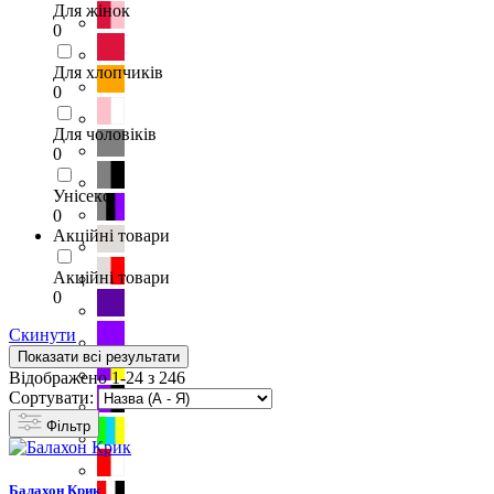
Для жінок
0
Для хлопчиків
0
Для чоловіків
0
Унісекс
0
Акційні товари
Акційні товари
0
Скинути
Показати всі результати
Відображено 1-24 з 246
Сортувати:
Фільтр
Балахон Крик