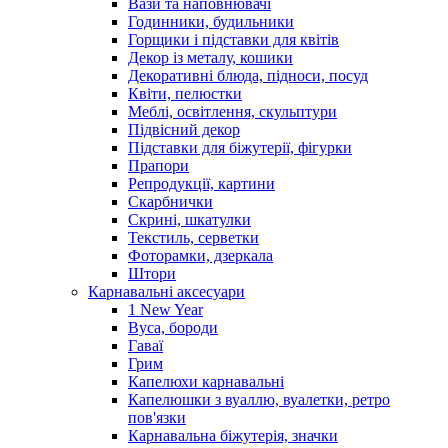
Вази та наповнювачі
Годинники, будильники
Горщики і підставки для квітів
Декор із металу, кошики
Декоративні блюда, підноси, посуд
Квіти, пелюстки
Меблі, освітлення, скульптури
Підвісний декор
Підставки для біжутерії, фігурки
Прапори
Репродукції, картини
Скарбнички
Скрині, шкатулки
Текстиль, серветки
Фоторамки, дзеркала
Штори
Карнавальні аксесуари
1 New Year
Вуса, бороди
Гаваї
Грим
Капелюхи карнавальні
Капелюшки з вуаллю, вуалетки, ретро
пов'язки
Карнавальна біжутерія, значки