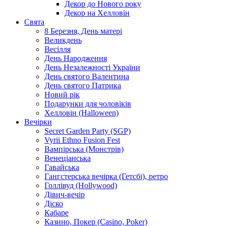
Декор до Нового року
Декор на Хелловін
Свята
8 Березня, День матері
Великдень
Весілля
День Народження
День Незалежності України
День святого Валентина
День святого Патрика
Новий рік
Подарунки для чоловіків
Хелловін (Halloween)
Вечірки
Secret Garden Party (SGP)
Vyrii Ethno Fusion Fest
Вампірська (Монстрів)
Венеціанська
Гавайська
Гангстерська вечірка (Гетсбі), ретро
Голлівуд (Hollywood)
Дівич-вечір
Діско
Кабаре
Казино, Покер (Casino, Poker)