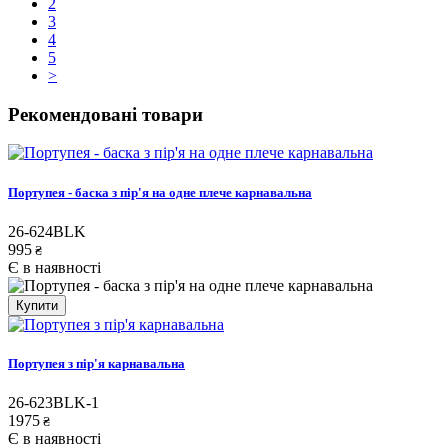
2
3
4
5
>
Рекомендовані товари
Портупея - баска з пір'я на одне плече карнавальна
26-624BLK
995
₴
Є в наявності
Купити
Портупея з пір'я карнавальна
26-623BLK-1
1975
₴
Є в наявності