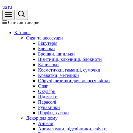
ua
ru
Список товарів
Каталог
Oдяг та аксесуари
Біжутерія
Брелоки
Брошки, шпильки
Візитниці, ключниці, блокноти
Капелюхи
Косметички, гаманці, сумочки
Краватки, метелики
Обручі, резинки для волосся, вінки
Одяг
Окуляри
Підтяжки
Парасолі
Рукавички
Шарфи, хустки
Декор для дому
Ангели
Аромалампи, підсвічники, свічки