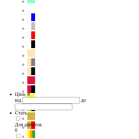
Ціна, ₴
від
до
Стать
Для дівчаток
0