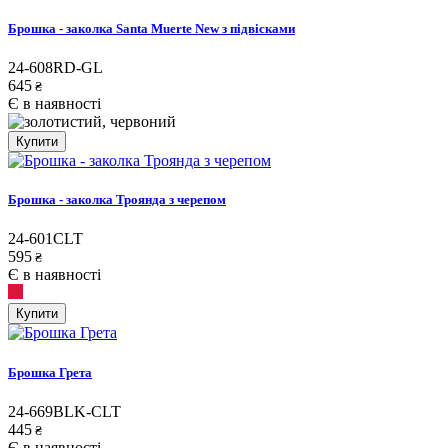
Брошка - заколка Santa Muerte New з підвісками
24-608RD-GL
645
₴
Є в наявності
Купити
Брошка - заколка Троянда з черепом
24-601CLT
595
₴
Є в наявності
Купити
Брошка Грета
24-669BLK-CLT
445
₴
Є в наявності