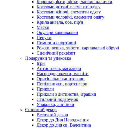
Коронки, фати, вінки, чарівні палички
Костюми дитячі, елементи одягу
Костюми жіночі, елементи одягу
Костюми чоловічі, елементи одягу
Крила ангела, боа, пір'я
Маски
Окуляри карнавальні
Перуки
Помпони спортивні
Рожки, вушка, хвости, карнавальні обручі
Сценічний реквізит
Подарунки та упаковка
Ігри
Антистреси, масажери
Нагороди, значки, магніти
Оригінальні канцтовари
Попільнички, портсигари
Приколи
Приколи з дитинства, іграшки
Стильний подарунок
Упаковка, листівки
Сезонний декор
Весняний декор
Декор до Дня Народження
Декор до дня св. Валентина