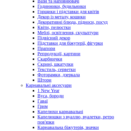
Вази та наповнювачі
Годинники, будильники
Горщики і підставки для квітів
Декор із металу, кошики
Декоративні блюда, підноси, посуд
Квіти, пелюстки
Меблі, освітлення, скульптури
Підвісний декор
Підставки для біжутерії, фігурки
Прапори
Репродукції, картини
Скарбнички
Скрині, шкатулки
Текстиль, серветки
Фоторамки, дзеркала
Штори
Карнавальні аксесуари
1 New Year
Вуса, бороди
Гаваї
Грим
Капелюхи карнавальні
Капелюшки з вуаллю, вуалетки, ретро
пов'язки
Карнавальна біжутерія, значки