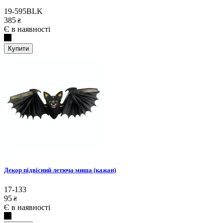
19-595BLK
385
₴
Є в наявності
Купити
Декор підвісний летюча миша (кажан)
17-133
95
₴
Є в наявності