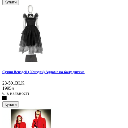
Купити
Сукня Венздей ( Уенздей) Аддамс на балу дитяча
23-501BLK
1995
₴
Є в наявності
Купити