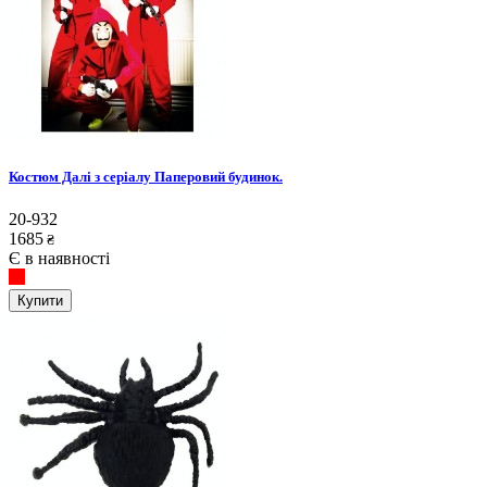
Костюм Далі з серіалу Паперовий будинок.
20-932
1685
₴
Є в наявності
Купити