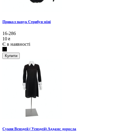
Прикол павук Стрибун міні
16-286
10
₴
Є в наявності
Купити
Сукня Венздей ( Уенздей) Аддамс доросла