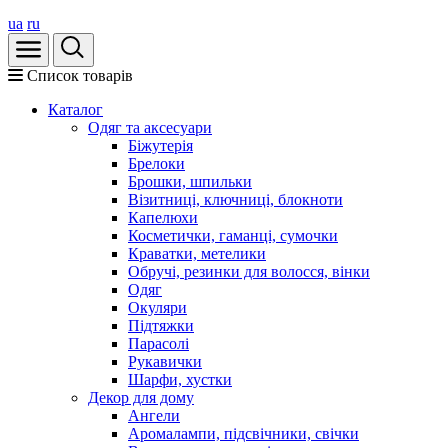
ua
ru
Список товарів
Каталог
Oдяг та аксесуари
Біжутерія
Брелоки
Брошки, шпильки
Візитниці, ключниці, блокноти
Капелюхи
Косметички, гаманці, сумочки
Краватки, метелики
Обручі, резинки для волосся, вінки
Одяг
Окуляри
Підтяжки
Парасолі
Рукавички
Шарфи, хустки
Декор для дому
Ангели
Аромалампи, підсвічники, свічки