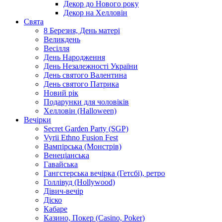
Декор до Нового року
Декор на Хелловін
Свята
8 Березня, День матері
Великдень
Весілля
День Народження
День Незалежності України
День святого Валентина
День святого Патрика
Новий рік
Подарунки для чоловіків
Хелловін (Halloween)
Вечірки
Secret Garden Party (SGP)
Vyrii Ethno Fusion Fest
Вампірська (Монстрів)
Венеціанська
Гавайська
Гангстерська вечірка (Гетсбі), ретро
Голлівуд (Hollywood)
Дівич-вечір
Діско
Кабаре
Казино, Покер (Casino, Poker)