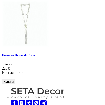
Намисто Перли d-0,7 см
18-272
225
₴
Є в наявності
Купити