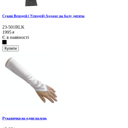
Сукня Венздей ( Уенздей) Аддамс на балу дитяча
23-501BLK
1995
₴
Є в наявності
Купити
Рукавички на один палець