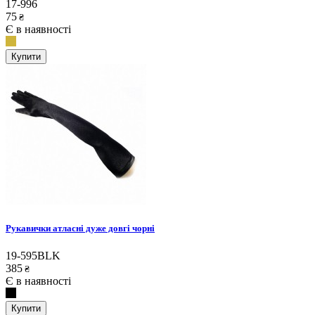
17-996
75
₴
Є в наявності
Купити
Рукавички атласні дуже довгі чорні
19-595BLK
385
₴
Є в наявності
Купити