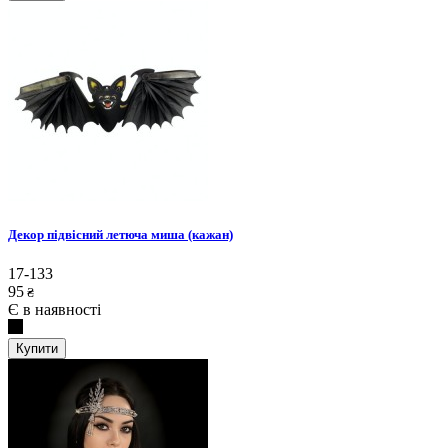
Декор підвісний летюча миша (кажан)
17-133
95
₴
Є в наявності
Купити