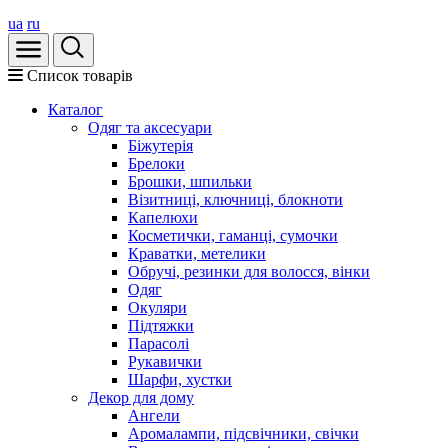
ua
ru
Список товарів
Каталог
Oдяг та аксесуари
Біжутерія
Брелоки
Брошки, шпильки
Візитниці, ключниці, блокноти
Капелюхи
Косметички, гаманці, сумочки
Краватки, метелики
Обручі, резинки для волосся, вінки
Одяг
Окуляри
Підтяжки
Парасолі
Рукавички
Шарфи, хустки
Декор для дому
Ангели
Аромалампи, підсвічники, свічки