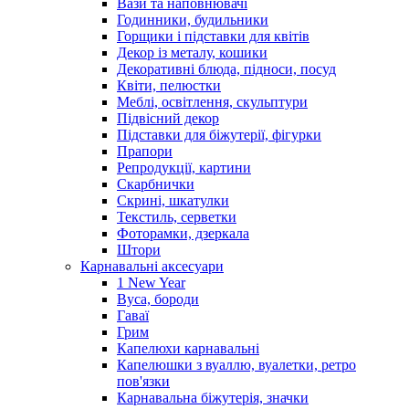
Вази та наповнювачі
Годинники, будильники
Горщики і підставки для квітів
Декор із металу, кошики
Декоративні блюда, підноси, посуд
Квіти, пелюстки
Меблі, освітлення, скульптури
Підвісний декор
Підставки для біжутерії, фігурки
Прапори
Репродукції, картини
Скарбнички
Скрині, шкатулки
Текстиль, серветки
Фоторамки, дзеркала
Штори
Карнавальні аксесуари
1 New Year
Вуса, бороди
Гаваї
Грим
Капелюхи карнавальні
Капелюшки з вуаллю, вуалетки, ретро
пов'язки
Карнавальна біжутерія, значки