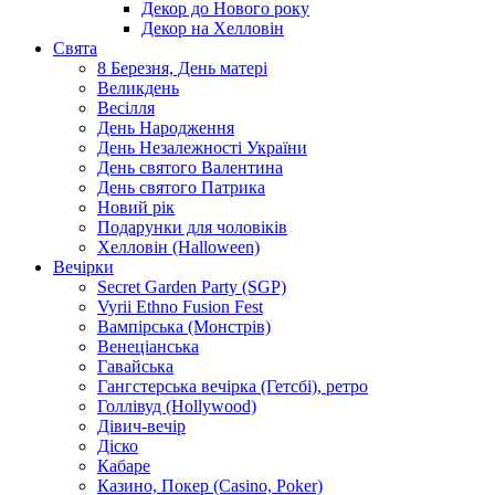
Декор до Нового року
Декор на Хелловін
Свята
8 Березня, День матері
Великдень
Весілля
День Народження
День Незалежності України
День святого Валентина
День святого Патрика
Новий рік
Подарунки для чоловіків
Хелловін (Halloween)
Вечірки
Secret Garden Party (SGP)
Vyrii Ethno Fusion Fest
Вампірська (Монстрів)
Венеціанська
Гавайська
Гангстерська вечірка (Гетсбі), ретро
Голлівуд (Hollywood)
Дівич-вечір
Діско
Кабаре
Казино, Покер (Casino, Poker)