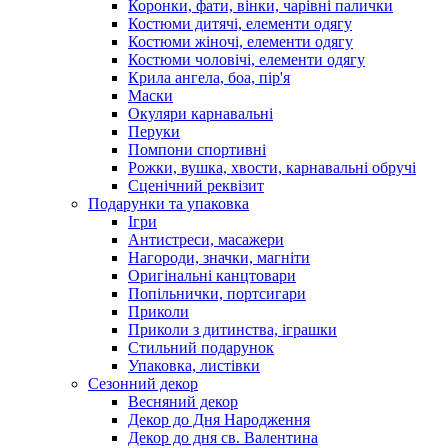
Коронки, фати, вінки, чарівні палички
Костюми дитячі, елементи одягу
Костюми жіночі, елементи одягу
Костюми чоловічі, елементи одягу
Крила ангела, боа, пір'я
Маски
Окуляри карнавальні
Перуки
Помпони спортивні
Рожки, вушка, хвости, карнавальні обручі
Сценічний реквізит
Подарунки та упаковка
Ігри
Антистреси, масажери
Нагороди, значки, магніти
Оригінальні канцтовари
Попільнички, портсигари
Приколи
Приколи з дитинства, іграшки
Стильний подарунок
Упаковка, листівки
Сезонний декор
Весняний декор
Декор до Дня Народження
Декор до дня св. Валентина