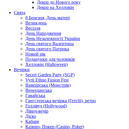
Декор до Нового року
Декор на Хелловін
Свята
8 Березня, День матері
Великдень
Весілля
День Народження
День Незалежності України
День святого Валентина
День святого Патрика
Новий рік
Подарунки для чоловіків
Хелловін (Halloween)
Вечірки
Secret Garden Party (SGP)
Vyrii Ethno Fusion Fest
Вампірська (Монстрів)
Венеціанська
Гавайська
Гангстерська вечірка (Гетсбі), ретро
Голлівуд (Hollywood)
Дівич-вечір
Діско
Кабаре
Казино, Покер (Casino, Poker)