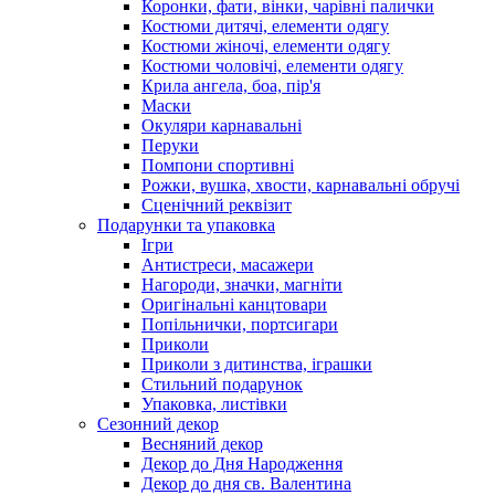
Коронки, фати, вінки, чарівні палички
Костюми дитячі, елементи одягу
Костюми жіночі, елементи одягу
Костюми чоловічі, елементи одягу
Крила ангела, боа, пір'я
Маски
Окуляри карнавальні
Перуки
Помпони спортивні
Рожки, вушка, хвости, карнавальні обручі
Сценічний реквізит
Подарунки та упаковка
Ігри
Антистреси, масажери
Нагороди, значки, магніти
Оригінальні канцтовари
Попільнички, портсигари
Приколи
Приколи з дитинства, іграшки
Стильний подарунок
Упаковка, листівки
Сезонний декор
Весняний декор
Декор до Дня Народження
Декор до дня св. Валентина