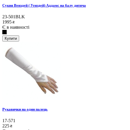
Сукня Венздей ( Уенздей) Аддамс на балу дитяча
23-501BLK
1995
₴
Є в наявності
Купити
Рукавички на один палець
17-571
225
₴