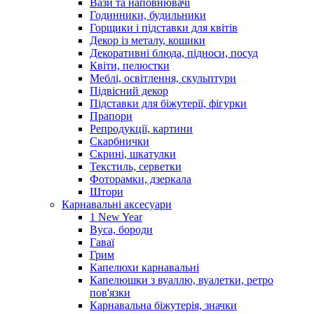
Вази та наповнювачі
Годинники, будильники
Горщики і підставки для квітів
Декор із металу, кошики
Декоративні блюда, підноси, посуд
Квіти, пелюстки
Меблі, освітлення, скульптури
Підвісний декор
Підставки для біжутерії, фігурки
Прапори
Репродукції, картини
Скарбнички
Скрині, шкатулки
Текстиль, серветки
Фоторамки, дзеркала
Штори
Карнавальні аксесуари
1 New Year
Вуса, бороди
Гаваї
Грим
Капелюхи карнавальні
Капелюшки з вуаллю, вуалетки, ретро
пов'язки
Карнавальна біжутерія, значки