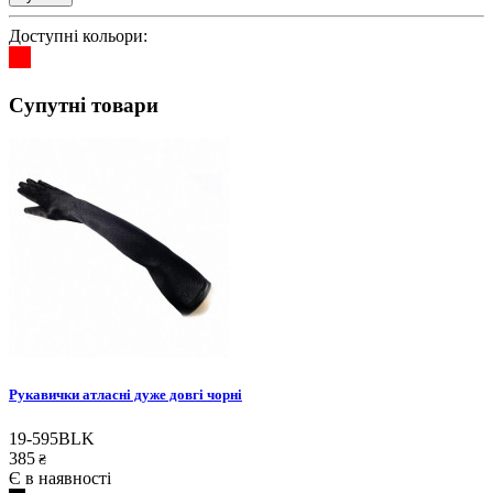
Доступні кольори:
Супутні товари
Рукавички атласні дуже довгі чорні
19-595BLK
385
₴
Є в наявності