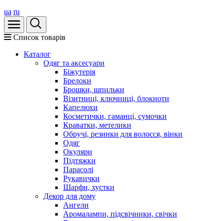
ua
ru
Список товарів
Каталог
Oдяг та аксесуари
Біжутерія
Брелоки
Брошки, шпильки
Візитниці, ключниці, блокноти
Капелюхи
Косметички, гаманці, сумочки
Краватки, метелики
Обручі, резинки для волосся, вінки
Одяг
Окуляри
Підтяжки
Парасолі
Рукавички
Шарфи, хустки
Декор для дому
Ангели
Аромалампи, підсвічники, свічки