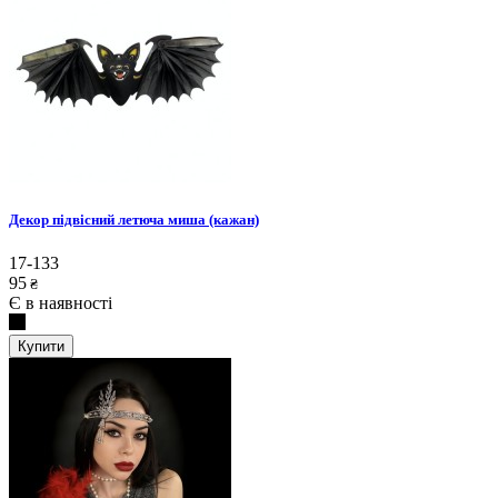
Декор підвісний летюча миша (кажан)
17-133
95
₴
Є в наявності
Купити