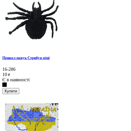
Прикол павук Стрибун міні
16-286
10
₴
Є в наявності
Купити