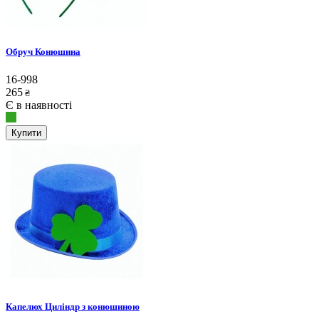
Обруч Конюшина
16-998
265
₴
Є в наявності
Купити
Капелюх Циліндр з конюшиною