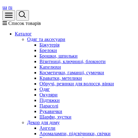
ua
ru
Список товарів
Каталог
Oдяг та аксесуари
Біжутерія
Брелоки
Брошки, шпильки
Візитниці, ключниці, блокноти
Капелюхи
Косметички, гаманці, сумочки
Краватки, метелики
Обручі, резинки для волосся, вінки
Одяг
Окуляри
Підтяжки
Парасолі
Рукавички
Шарфи, хустки
Декор для дому
Ангели
Аромалампи, підсвічники, свічки