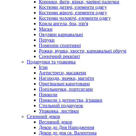
Коронки, фати, вінки, чарівні палички
Костюми дитячі, елементи одягу
Костюми жіночі, елементи одягу
Костюми чоловічі, елементи одягу
Крила ангела, боа, пір'я
Маски
Окуляри карнавальні
Перуки
Помпони спортивні
Рожки, вушка, хвости, карнавальні обручі
Сценічний реквізит
Подарунки та упаковка
Ігри
Антистреси, масажери
Нагороди, значки, магніти
Оригінальні канцтовари
Попільнички, портсигари
Приколи
Приколи з дитинства, іграшки
Стильний подарунок
Упаковка, листівки
Сезонний декор
Весняний декор
Декор до Дня Народження
Декор до дня св. Валентина