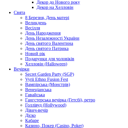
Декор до Нового року
Декор на Хелловін
Свята
8 Березня, День матері
Великдень
Весілля
День Народження
День Незалежності України
День святого Валентина
День святого Патрика
Новий рік
Подарунки для чоловіків
Хелловін (Halloween)
Вечірки
Secret Garden Party (SGP)
Vyrii Ethno Fusion Fest
Вампірська (Монстрів)
Венеціанська
Гавайська
Гангстерська вечірка (Гетсбі), ретро
Голлівуд (Hollywood)
Дівич-вечір
Діско
Кабаре
Казино, Покер (Casino, Poker)