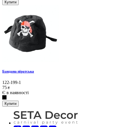
Купити
Бандана піратська
122-199-1
75
₴
Є в наявності
Купити