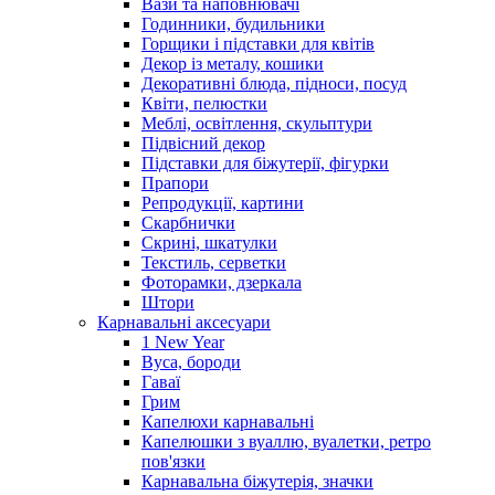
Вази та наповнювачі
Годинники, будильники
Горщики і підставки для квітів
Декор із металу, кошики
Декоративні блюда, підноси, посуд
Квіти, пелюстки
Меблі, освітлення, скульптури
Підвісний декор
Підставки для біжутерії, фігурки
Прапори
Репродукції, картини
Скарбнички
Скрині, шкатулки
Текстиль, серветки
Фоторамки, дзеркала
Штори
Карнавальні аксесуари
1 New Year
Вуса, бороди
Гаваї
Грим
Капелюхи карнавальні
Капелюшки з вуаллю, вуалетки, ретро
пов'язки
Карнавальна біжутерія, значки