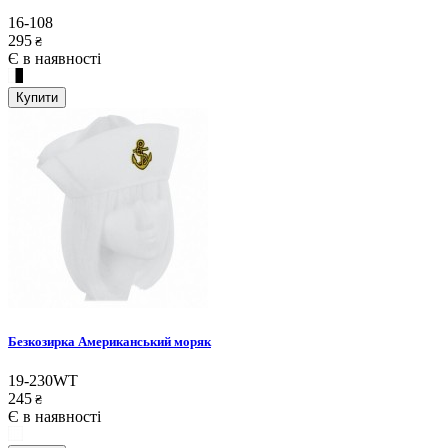
16-108
295
₴
Є в наявності
Купити
Безкозирка Американський моряк
19-230WT
245
₴
Є в наявності