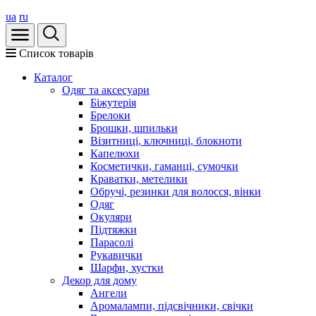
ua
ru
Список товарів
Каталог
Oдяг та аксесуари
Біжутерія
Брелоки
Брошки, шпильки
Візитниці, ключниці, блокноти
Капелюхи
Косметички, гаманці, сумочки
Краватки, метелики
Обручі, резинки для волосся, вінки
Одяг
Окуляри
Підтяжки
Парасолі
Рукавички
Шарфи, хустки
Декор для дому
Ангели
Аромалампи, підсвічники, свічки