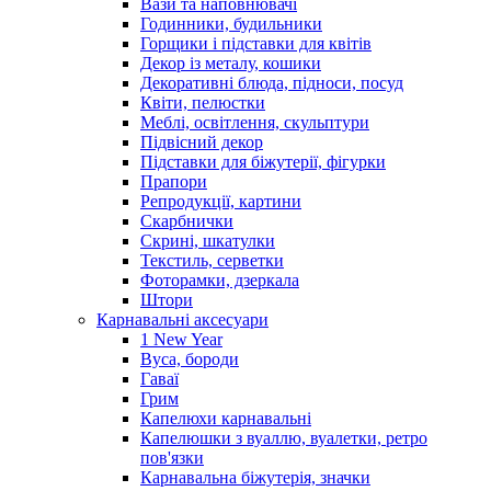
Вази та наповнювачі
Годинники, будильники
Горщики і підставки для квітів
Декор із металу, кошики
Декоративні блюда, підноси, посуд
Квіти, пелюстки
Меблі, освітлення, скульптури
Підвісний декор
Підставки для біжутерії, фігурки
Прапори
Репродукції, картини
Скарбнички
Скрині, шкатулки
Текстиль, серветки
Фоторамки, дзеркала
Штори
Карнавальні аксесуари
1 New Year
Вуса, бороди
Гаваї
Грим
Капелюхи карнавальні
Капелюшки з вуаллю, вуалетки, ретро
пов'язки
Карнавальна біжутерія, значки