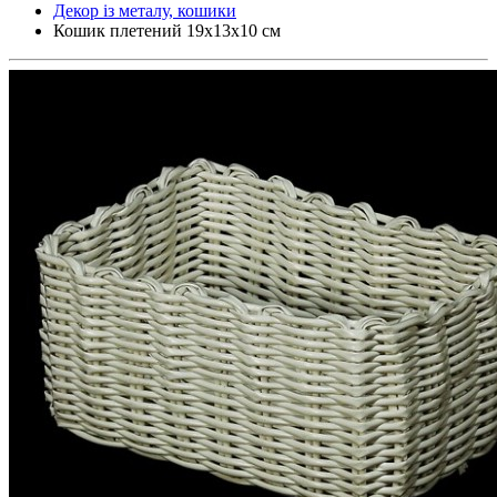
Декор із металу, кошики
Кошик плетений 19x13x10 см