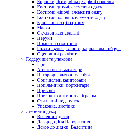
Коронки, фати, вінки, чарівні палички
Костюми дитячі, елементи одягу
Костюми жіночі, елементи одягу
Костюми чоловічі, елементи одягу
Крила ангела, боа, пір'я
Маски
Окуляри карнавальні
Перуки
Помпони спортивні
Рожки, вушка, хвости, карнавальні обручі
Сценічний реквізит
Подарунки та упаковка
Ігри
Антистреси, масажери
Нагороди, значки, магніти
Оригінальні канцтовари
Попільнички, портсигари
Приколи
Приколи з дитинства, іграшки
Стильний подарунок
Упаковка, листівки
Сезонний декор
Весняний декор
Декор до Дня Народження
Декор до дня св. Валентина