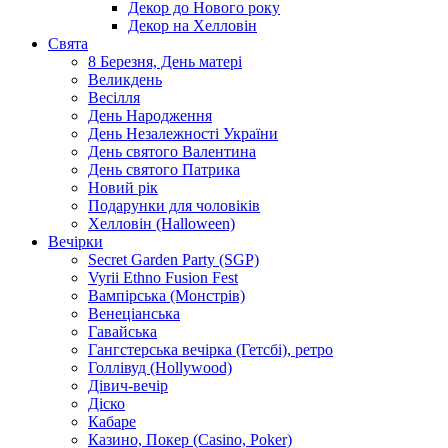
Декор до Нового року
Декор на Хелловін
Свята
8 Березня, День матері
Великдень
Весілля
День Народження
День Незалежності України
День святого Валентина
День святого Патрика
Новий рік
Подарунки для чоловіків
Хелловін (Halloween)
Вечірки
Secret Garden Party (SGP)
Vyrii Ethno Fusion Fest
Вампірська (Монстрів)
Венеціанська
Гавайська
Гангстерська вечірка (Гетсбі), ретро
Голлівуд (Hollywood)
Дівич-вечір
Діско
Кабаре
Казино, Покер (Casino, Poker)