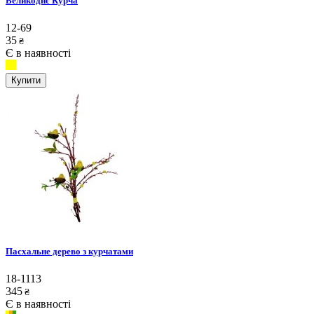
Великоднє Курча
12-69
35
₴
Є в наявності
Купити
Пасхальне дерево з курчатами
18-1113
345
₴
Є в наявності