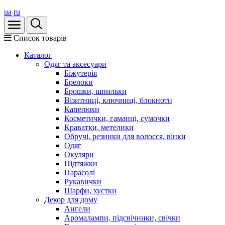
ua
ru
Список товарів
Каталог
Oдяг та аксесуари
Біжутерія
Брелоки
Брошки, шпильки
Візитниці, ключниці, блокноти
Капелюхи
Косметички, гаманці, сумочки
Краватки, метелики
Обручі, резинки для волосся, вінки
Одяг
Окуляри
Підтяжки
Парасолі
Рукавички
Шарфи, хустки
Декор для дому
Ангели
Аромалампи, підсвічники, свічки