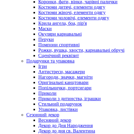
Коронки, фати, вінки, чарівні палички
Костюми дитячі, елементи одягу
Костюми жіночі, елементи одягу
Костюми чоловічі, елементи одягу
Крила ангела, боа, пір'я
Маски
Окуляри карнавальні
Перуки
Помпони спортивні
Рожки, вушка, хвости, карнавальні обручі
Сценічний реквізит
Подарунки та упаковка
Ігри
Антистреси, масажери
Нагороди, значки, магніти
Оригінальні канцтовари
Попільнички, портсигари
Приколи
Приколи з дитинства, іграшки
Стильний подарунок
Упаковка, листівки
Сезонний декор
Весняний декор
Декор до Дня Народження
Декор до дня св. Валентина