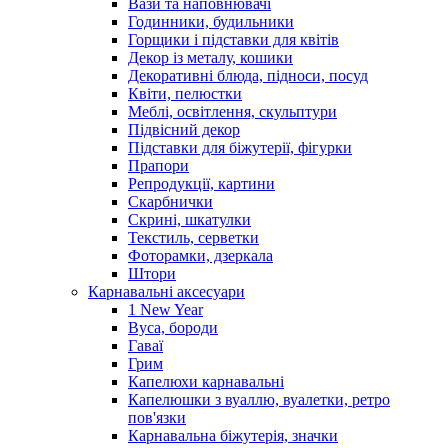
Вази та наповнювачі
Годинники, будильники
Горщики і підставки для квітів
Декор із металу, кошики
Декоративні блюда, підноси, посуд
Квіти, пелюстки
Меблі, освітлення, скульптури
Підвісний декор
Підставки для біжутерії, фігурки
Прапори
Репродукції, картини
Скарбнички
Скрині, шкатулки
Текстиль, серветки
Фоторамки, дзеркала
Штори
Карнавальні аксесуари
1 New Year
Вуса, бороди
Гаваї
Грим
Капелюхи карнавальні
Капелюшки з вуаллю, вуалетки, ретро
пов'язки
Карнавальна біжутерія, значки