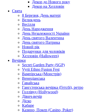
Декор до Нового року
Декор на Хелловін
Свята
8 Березня, День матері
Великдень
Весілля
День Народження
День Незалежності України
День святого Валентина
День святого Патрика
Новий рік
Подарунки для чоловіків
Хелловін (Halloween)
Вечірки
Secret Garden Party (SGP)
Vyrii Ethno Fusion Fest
Вампірська (Монстрів)
Венеціанська
Гавайська
Гангстерська вечірка (Гетсбі), ретро
Голлівуд (Hollywood)
Дівич-вечір
Діско
Кабаре
Казино, Покер (Casino, Poker)