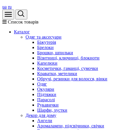
ua
ru
Список товарів
Каталог
Oдяг та аксесуари
Біжутерія
Брелоки
Брошки, шпильки
Візитниці, ключниці, блокноти
Капелюхи
Косметички, гаманці, сумочки
Краватки, метелики
Обручі, резинки для волосся, вінки
Одяг
Окуляри
Підтяжки
Парасолі
Рукавички
Шарфи, хустки
Декор для дому
Ангели
Аромалампи, підсвічники, свічки