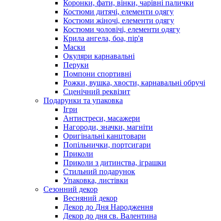
Коронки, фати, вінки, чарівні палички
Костюми дитячі, елементи одягу
Костюми жіночі, елементи одягу
Костюми чоловічі, елементи одягу
Крила ангела, боа, пір'я
Маски
Окуляри карнавальні
Перуки
Помпони спортивні
Рожки, вушка, хвости, карнавальні обручі
Сценічний реквізит
Подарунки та упаковка
Ігри
Антистреси, масажери
Нагороди, значки, магніти
Оригінальні канцтовари
Попільнички, портсигари
Приколи
Приколи з дитинства, іграшки
Стильний подарунок
Упаковка, листівки
Сезонний декор
Весняний декор
Декор до Дня Народження
Декор до дня св. Валентина