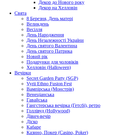
Декор до Нового року
Декор на Хелловін
Свята
8 Березня, День матері
Великдень
Весілля
День Народження
День Незалежності України
День святого Валентина
День святого Патрика
Новий рік
Подарунки для чоловіків
Хелловін (Halloween)
Вечірки
Secret Garden Party (SGP)
Vyrii Ethno Fusion Fest
Вампірська (Монстрів)
Венеціанська
Гавайська
Гангстерська вечірка (Гетсбі), ретро
Голлівуд (Hollywood)
Дівич-вечір
Діско
Кабаре
Казино, Покер (Casino, Poker)