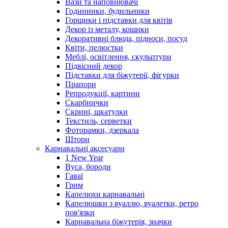
Вази та наповнювачі
Годинники, будильники
Горщики і підставки для квітів
Декор із металу, кошики
Декоративні блюда, підноси, посуд
Квіти, пелюстки
Меблі, освітлення, скульптури
Підвісний декор
Підставки для біжутерії, фігурки
Прапори
Репродукції, картини
Скарбнички
Скрині, шкатулки
Текстиль, серветки
Фоторамки, дзеркала
Штори
Карнавальні аксесуари
1 New Year
Вуса, бороди
Гаваї
Грим
Капелюхи карнавальні
Капелюшки з вуаллю, вуалетки, ретро
пов'язки
Карнавальна біжутерія, значки