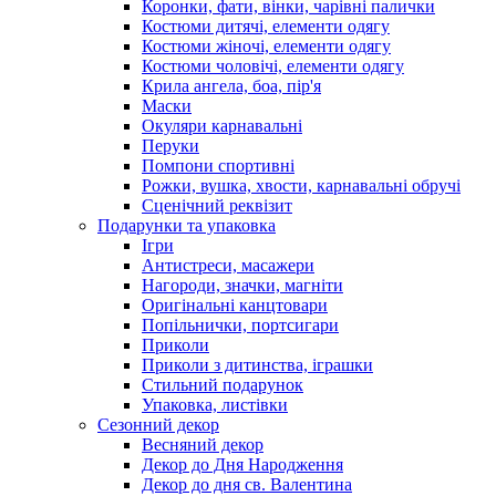
Коронки, фати, вінки, чарівні палички
Костюми дитячі, елементи одягу
Костюми жіночі, елементи одягу
Костюми чоловічі, елементи одягу
Крила ангела, боа, пір'я
Маски
Окуляри карнавальні
Перуки
Помпони спортивні
Рожки, вушка, хвости, карнавальні обручі
Сценічний реквізит
Подарунки та упаковка
Ігри
Антистреси, масажери
Нагороди, значки, магніти
Оригінальні канцтовари
Попільнички, портсигари
Приколи
Приколи з дитинства, іграшки
Стильний подарунок
Упаковка, листівки
Сезонний декор
Весняний декор
Декор до Дня Народження
Декор до дня св. Валентина