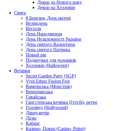
Декор до Нового року
Декор на Хелловін
Свята
8 Березня, День матері
Великдень
Весілля
День Народження
День Незалежності України
День святого Валентина
День святого Патрика
Новий рік
Подарунки для чоловіків
Хелловін (Halloween)
Вечірки
Secret Garden Party (SGP)
Vyrii Ethno Fusion Fest
Вампірська (Монстрів)
Венеціанська
Гавайська
Гангстерська вечірка (Гетсбі), ретро
Голлівуд (Hollywood)
Дівич-вечір
Діско
Кабаре
Казино, Покер (Casino, Poker)