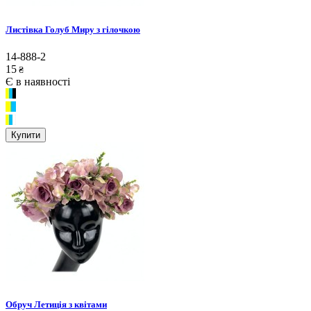
Листівка Голуб Миру з гілочкою
14-888-2
15
₴
Є в наявності
Купити
Обруч Летиція з квітами