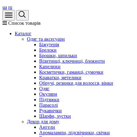
ua
ru
Список товарів
Каталог
Oдяг та аксесуари
Біжутерія
Брелоки
Брошки, шпильки
Візитниці, ключниці, блокноти
Капелюхи
Косметички, гаманці, сумочки
Краватки, метелики
Обручі, резинки для волосся, вінки
Одяг
Окуляри
Підтяжки
Парасолі
Рукавички
Шарфи, хустки
Декор для дому
Ангели
Аромалампи, підсвічники, свічки