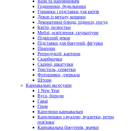
Вази та наповнювачі
Годинники, будильники
Горщики і підставки для квітів
Декор із металу, кошики
Декоративні блюда, підноси, посуд
Квіти, пелюстки
Меблі, освітлення, скульптури
Підвісний декор
Підставки для біжутерії, фігурки
Прапори
Репродукції, картини
Скарбнички
Скрині, шкатулки
Текстиль, серветки
Фоторамки, дзеркала
Штори
Карнавальні аксесуари
1 New Year
Вуса, бороди
Гаваї
Грим
Капелюхи карнавальні
Капелюшки з вуаллю, вуалетки, ретро
пов'язки
Карнавальна біжутерія, значки