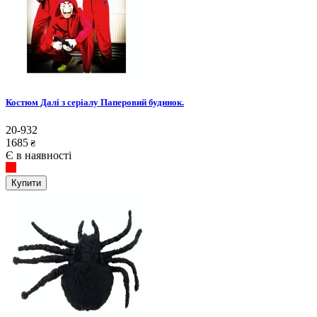
Костюм Далі з серіалу Паперовий будинок.
20-932
1685
₴
Є в наявності
Купити