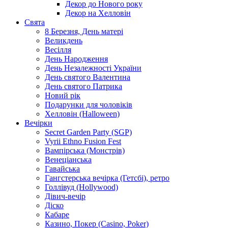
Декор до Нового року
Декор на Хелловін
Свята
8 Березня, День матері
Великдень
Весілля
День Народження
День Незалежності України
День святого Валентина
День святого Патрика
Новий рік
Подарунки для чоловіків
Хелловін (Halloween)
Вечірки
Secret Garden Party (SGP)
Vyrii Ethno Fusion Fest
Вампірська (Монстрів)
Венеціанська
Гавайська
Гангстерська вечірка (Гетсбі), ретро
Голлівуд (Hollywood)
Дівич-вечір
Діско
Кабаре
Казино, Покер (Casino, Poker)