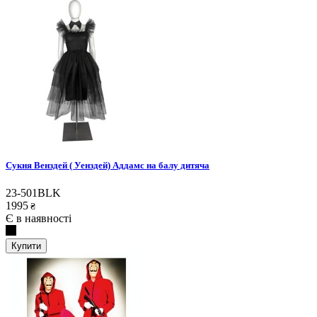
Сукня Венздей ( Уенздей) Аддамс на балу дитяча
23-501BLK
1995
₴
Є в наявності
Купити