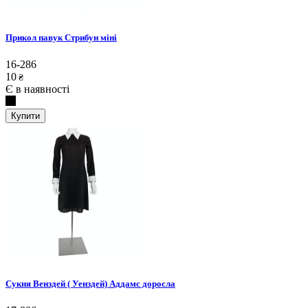
Прикол павук Стрибун міні
16-286
10
₴
Є в наявності
Купити
Сукня Венздей ( Уенздей) Аддамс доросла