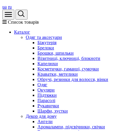
ua
ru
Список товарів
Каталог
Oдяг та аксесуари
Біжутерія
Брелоки
Брошки, шпильки
Візитниці, ключниці, блокноти
Капелюхи
Косметички, гаманці, сумочки
Краватки, метелики
Обручі, резинки для волосся, вінки
Одяг
Окуляри
Підтяжки
Парасолі
Рукавички
Шарфи, хустки
Декор для дому
Ангели
Аромалампи, підсвічники, свічки