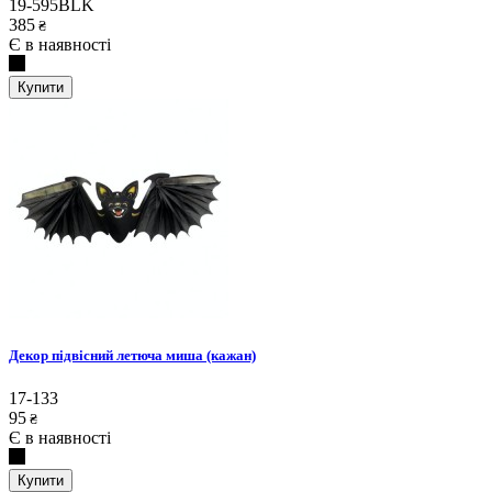
19-595BLK
385
₴
Є в наявності
Купити
Декор підвісний летюча миша (кажан)
17-133
95
₴
Є в наявності
Купити