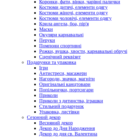
Коронки, фати, вінки, чарівні палички
Костюми дитячі, елементи одягу
Костюми жіночі, елементи одягу
Костюми чоловічі, елементи одягу
Крила ангела, боа, пір'я
Маски
Окуляри карнавальні
Перуки
Помпони спортивні
Рожки, вушка, хвости, карнавальні обручі
Сценічний реквізит
Подарунки та упаковка
Ігри
Антистреси, масажери
Нагороди, значки, магніти
Оригінальні канцтовари
Попільнички, портсигари
Приколи
Приколи з дитинства, іграшки
Стильний подарунок
Упаковка, листівки
Сезонний декор
Весняний декор
Декор до Дня Народження
Декор до дня св. Валентина