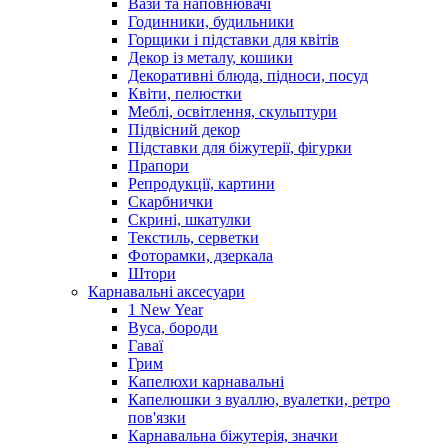
Вази та наповнювачі
Годинники, будильники
Горщики і підставки для квітів
Декор із металу, кошики
Декоративні блюда, підноси, посуд
Квіти, пелюстки
Меблі, освітлення, скульптури
Підвісний декор
Підставки для біжутерії, фігурки
Прапори
Репродукції, картини
Скарбнички
Скрині, шкатулки
Текстиль, серветки
Фоторамки, дзеркала
Штори
Карнавальні аксесуари
1 New Year
Вуса, бороди
Гаваї
Грим
Капелюхи карнавальні
Капелюшки з вуаллю, вуалетки, ретро
пов'язки
Карнавальна біжутерія, значки