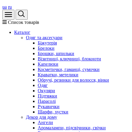
ua
ru
Список товарів
Каталог
Oдяг та аксесуари
Біжутерія
Брелоки
Брошки, шпильки
Візитниці, ключниці, блокноти
Капелюхи
Косметички, гаманці, сумочки
Краватки, метелики
Обручі, резинки для волосся, вінки
Одяг
Окуляри
Підтяжки
Парасолі
Рукавички
Шарфи, хустки
Декор для дому
Ангели
Аромалампи, підсвічники, свічки