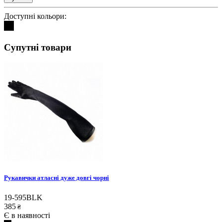
Доступні кольори:
Супутні товари
Рукавички атласні дуже довгі чорні
19-595BLK
385
₴
Є в наявності