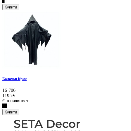
Купити
Балахон Крик
16-706
1195
₴
Є в наявності
Купити