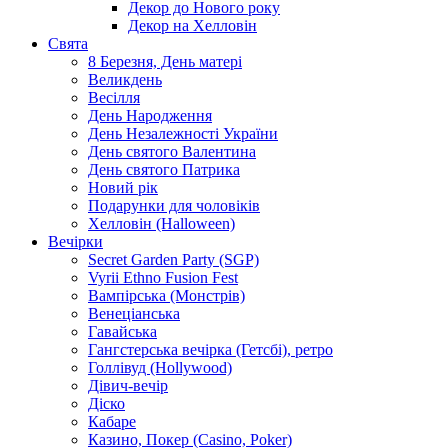
Декор до Нового року
Декор на Хелловін
Свята
8 Березня, День матері
Великдень
Весілля
День Народження
День Незалежності України
День святого Валентина
День святого Патрика
Новий рік
Подарунки для чоловіків
Хелловін (Halloween)
Вечірки
Secret Garden Party (SGP)
Vyrii Ethno Fusion Fest
Вампірська (Монстрів)
Венеціанська
Гавайська
Гангстерська вечірка (Гетсбі), ретро
Голлівуд (Hollywood)
Дівич-вечір
Діско
Кабаре
Казино, Покер (Casino, Poker)