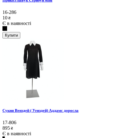
Прикол павук Стрибун міні
16-286
10
₴
Є в наявності
Купити
Сукня Венздей ( Уенздей) Аддамс доросла
17-806
895
₴
Є в наявності