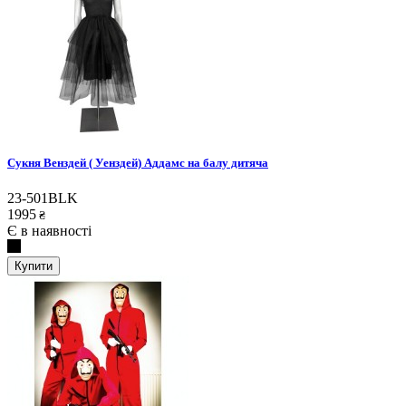
Сукня Венздей ( Уенздей) Аддамс на балу дитяча
23-501BLK
1995
₴
Є в наявності
Купити