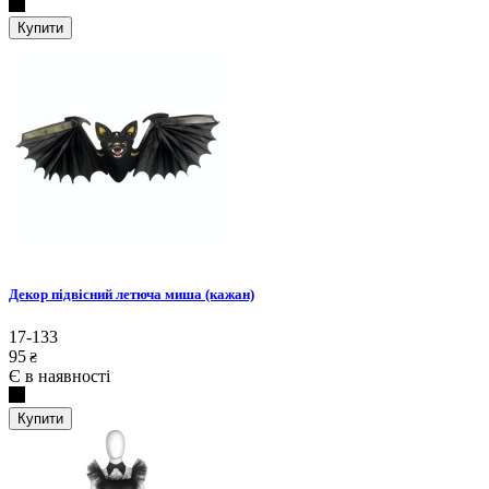
Купити
Декор підвісний летюча миша (кажан)
17-133
95
₴
Є в наявності
Купити