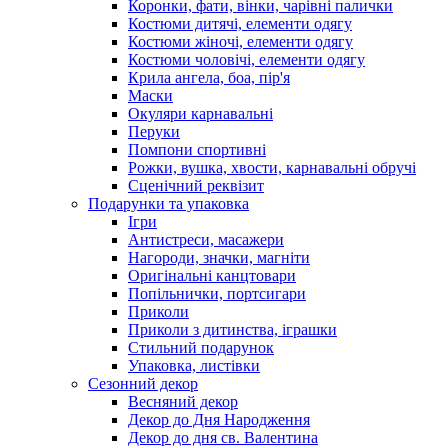
Коронки, фати, вінки, чарівні палички
Костюми дитячі, елементи одягу
Костюми жіночі, елементи одягу
Костюми чоловічі, елементи одягу
Крила ангела, боа, пір'я
Маски
Окуляри карнавальні
Перуки
Помпони спортивні
Рожки, вушка, хвости, карнавальні обручі
Сценічний реквізит
Подарунки та упаковка
Ігри
Антистреси, масажери
Нагороди, значки, магніти
Оригінальні канцтовари
Попільнички, портсигари
Приколи
Приколи з дитинства, іграшки
Стильний подарунок
Упаковка, листівки
Сезонний декор
Весняний декор
Декор до Дня Народження
Декор до дня св. Валентина