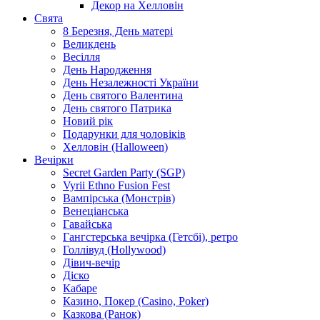
Декор на Хелловін
Свята
8 Березня, День матері
Великдень
Весілля
День Народження
День Незалежності України
День святого Валентина
День святого Патрика
Новий рік
Подарунки для чоловіків
Хелловін (Halloween)
Вечірки
Secret Garden Party (SGP)
Vyrii Ethno Fusion Fest
Вампірська (Монстрів)
Венеціанська
Гавайська
Гангстерська вечірка (Гетсбі), ретро
Голлівуд (Hollywood)
Дівич-вечір
Діско
Кабаре
Казино, Покер (Casino, Poker)
Казкова (Ранок)