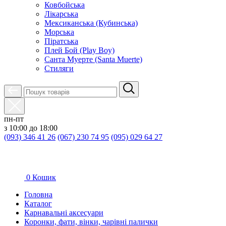
Ковбойська
Лікарська
Мексиканська (Кубинська)
Морська
Піратська
Плей Бой (Play Boy)
Санта Муерте (Santa Muerte)
Стиляги
пн-пт
з 10:00 до 18:00
(093) 346 41 26
(067) 230 74 95
(095) 029 64 27
0
Кошик
Головна
Каталог
Карнавальні аксесуари
Коронки, фати, вінки, чарівні палички