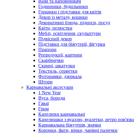
Вази та наповнювачі
Годинники, будильники
Горщики і підставки для квітів
Декор із металу, кошики
Декоративні блюда, підноси, посуд
Квіти, пелюстки
Меблі, освітлення, скульптури
Підвісний декор
Підставки для біжутерії, фігурки
Прапори
Репродукції, картини
Скарбнички
Скрині, шкатулки
Текстиль, серветки
Фоторамки, дзеркала
Штори
Карнавальні аксесуари
1 New Year
Вуса, бороди
Гаваї
Грим
Капелюхи карнавальні
Капелюшки з вуаллю, вуалетки, ретро пов'язк
Карнавальна біжутерія, значки
Коронки, фати, вінки, чарівні палички