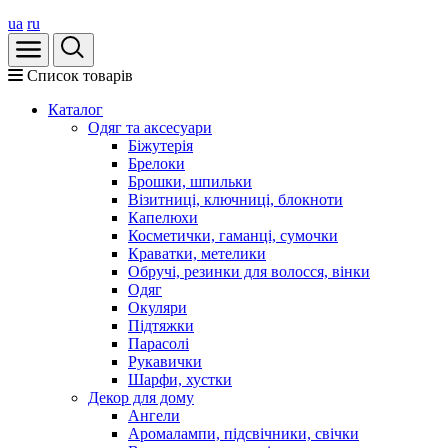
ua
ru
Список товарів
Каталог
Oдяг та аксесуари
Біжутерія
Брелоки
Брошки, шпильки
Візитниці, ключниці, блокноти
Капелюхи
Косметички, гаманці, сумочки
Краватки, метелики
Обручі, резинки для волосся, вінки
Одяг
Окуляри
Підтяжки
Парасолі
Рукавички
Шарфи, хустки
Декор для дому
Ангели
Аромалампи, підсвічники, свічки