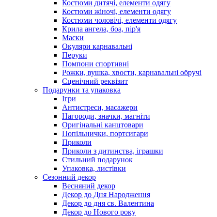
Костюми дитячі, елементи одягу
Костюми жіночі, елементи одягу
Костюми чоловічі, елементи одягу
Крила ангела, боа, пір'я
Маски
Окуляри карнавальні
Перуки
Помпони спортивні
Рожки, вушка, хвости, карнавальні обручі
Сценічний реквізит
Подарунки та упаковка
Ігри
Антистреси, масажери
Нагороди, значки, магніти
Оригінальні канцтовари
Попільнички, портсигари
Приколи
Приколи з дитинства, іграшки
Стильний подарунок
Упаковка, листівки
Сезонний декор
Весняний декор
Декор до Дня Народження
Декор до дня св. Валентина
Декор до Нового року