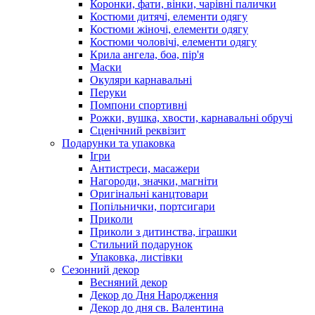
Коронки, фати, вінки, чарівні палички
Костюми дитячі, елементи одягу
Костюми жіночі, елементи одягу
Костюми чоловічі, елементи одягу
Крила ангела, боа, пір'я
Маски
Окуляри карнавальні
Перуки
Помпони спортивні
Рожки, вушка, хвости, карнавальні обручі
Сценічний реквізит
Подарунки та упаковка
Ігри
Антистреси, масажери
Нагороди, значки, магніти
Оригінальні канцтовари
Попільнички, портсигари
Приколи
Приколи з дитинства, іграшки
Стильний подарунок
Упаковка, листівки
Сезонний декор
Весняний декор
Декор до Дня Народження
Декор до дня св. Валентина