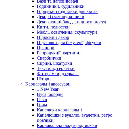
Вази та наповнювачі
Годинники, будильники
Горщики і підставки для квітів
Декор із металу, кошики
Декоративні блюда, підноси, посуд
Квіти, пелюстки
Меблі, освітлення, скульптури
Підвісний декор
Підставки для біжутерії, фігурки
Прапори
Репродукції, картини
Скарбнички
Скрині, шкатулки
Текстиль, серветки
Фоторамки, дзеркала
Штори
Карнавальні аксесуари
1 New Year
Вуса, бороди
Гаваї
Грим
Капелюхи карнавальні
Капелюшки з вуаллю, вуалетки, ретро
пов'язки
Карнавальна біжутерія, значки