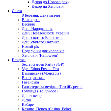
Декор до Нового року
Декор на Хелловін
Свята
8 Березня, День матері
Великдень
Весілля
День Народження
День Незалежності України
День святого Валентина
День святого Патрика
Новий рік
Подарунки для чоловіків
Хелловін (Halloween)
Вечірки
Secret Garden Party (SGP)
Vyrii Ethno Fusion Fest
Вампірська (Монстрів)
Венеціанська
Гавайська
Гангстерська вечірка (Гетсбі), ретро
Голлівуд (Hollywood)
Дівич-вечір
Діско
Кабаре
Казино, Покер (Casino, Poker)