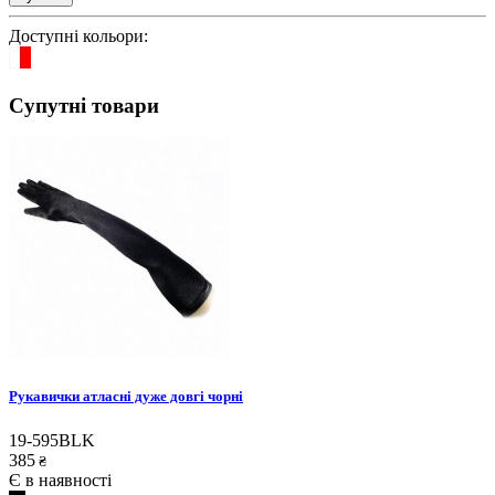
Доступні кольори:
Супутні товари
Рукавички атласні дуже довгі чорні
19-595BLK
385
₴
Є в наявності