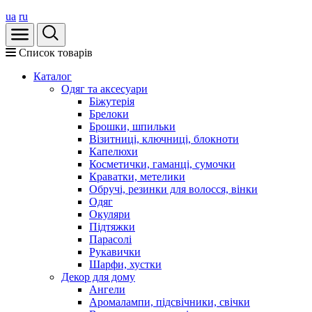
ua
ru
Список товарів
Каталог
Oдяг та аксесуари
Біжутерія
Брелоки
Брошки, шпильки
Візитниці, ключниці, блокноти
Капелюхи
Косметички, гаманці, сумочки
Краватки, метелики
Обручі, резинки для волосся, вінки
Одяг
Окуляри
Підтяжки
Парасолі
Рукавички
Шарфи, хустки
Декор для дому
Ангели
Аромалампи, підсвічники, свічки