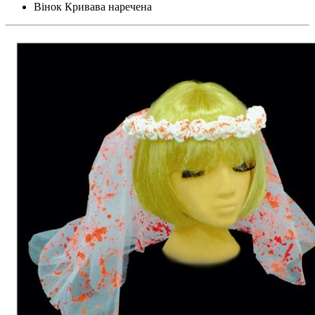
Вінок Кривава наречена