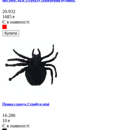
Костюм Далі з серіалу Паперовий будинок.
20-932
1685
₴
Є в наявності
Купити
Прикол павук Стрибун міні
16-286
10
₴
Є в наявності