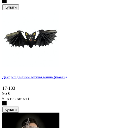
Купити
Декор підвісний летюча миша (кажан)
17-133
95
₴
Є в наявності
Купити