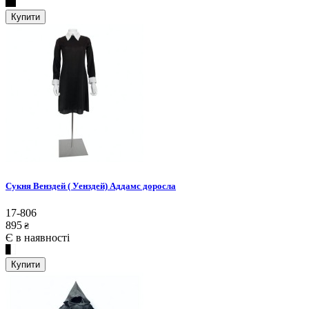
Купити
Сукня Венздей ( Уенздей) Аддамс доросла
17-806
895
₴
Є в наявності
Купити