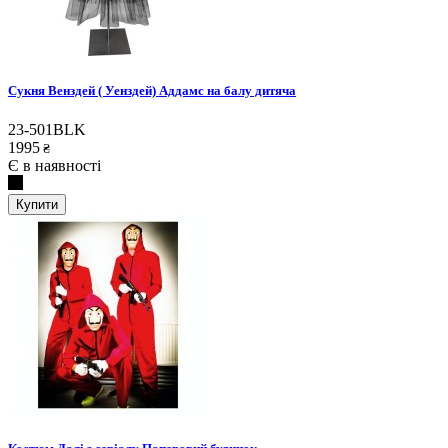
Сукня Венздей ( Уенздей) Аддамс на балу дитяча
23-501BLK
1995
₴
Є в наявності
Купити