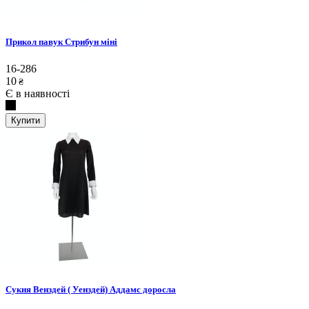
Прикол павук Стрибун міні
16-286
10
₴
Є в наявності
Купити
Сукня Венздей ( Уенздей) Аддамс доросла