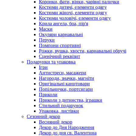
Коронки, фати, вінки, чарівні палички
Костюми дитячі, елементи одягу
Костюми жіночі, елементи одягу
Костюми чоловічі, елементи одягу
Крила ангела, боа, пір'я
Маски
Окуляри карнавальні
Перуки
Помпони спортивні
Рожки, вушка, хвости, карнавальні обручі
Сценічний реквізит
Подарунки та упаковка
Ігри
Антистреси, масажери
Нагороди, значки, магніти
Оригінальні канцтовари
Попільнички, портсигари
Приколи
Приколи з дитинства, іграшки
Стильний подарунок
Упаковка, листівки
Сезонний декор
Весняний декор
Декор до Дня Народження
Декор до дня св. Валентина