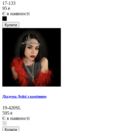
17-133
95
₴
Є в наявності
Купити
Діадема Дейзі з камінням
19-420SL
595
₴
Є в наявності
Купити