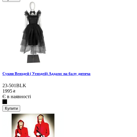
Сукня Венздей ( Уенздей) Аддамс на балу дитяча
23-501BLK
1995
₴
Є в наявності
Купити