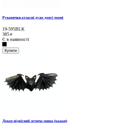
Рукавички атласні дуже довгі чорні
19-595BLK
385
₴
Є в наявності
Купити
Декор підвісний летюча миша (кажан)