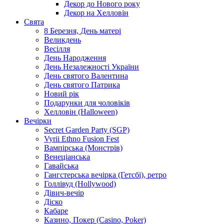
Декор до Нового року
Декор на Хелловін
Свята
8 Березня, День матері
Великдень
Весілля
День Народження
День Незалежності України
День святого Валентина
День святого Патрика
Новий рік
Подарунки для чоловіків
Хелловін (Halloween)
Вечірки
Secret Garden Party (SGP)
Vyrii Ethno Fusion Fest
Вампірська (Монстрів)
Венеціанська
Гавайська
Гангстерська вечірка (Гетсбі), ретро
Голлівуд (Hollywood)
Дівич-вечір
Діско
Кабаре
Казино, Покер (Casino, Poker)