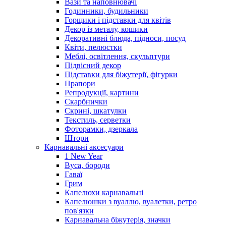
Вази та наповнювачі
Годинники, будильники
Горщики і підставки для квітів
Декор із металу, кошики
Декоративні блюда, підноси, посуд
Квіти, пелюстки
Меблі, освітлення, скульптури
Підвісний декор
Підставки для біжутерії, фігурки
Прапори
Репродукції, картини
Скарбнички
Скрині, шкатулки
Текстиль, серветки
Фоторамки, дзеркала
Штори
Карнавальні аксесуари
1 New Year
Вуса, бороди
Гаваї
Грим
Капелюхи карнавальні
Капелюшки з вуаллю, вуалетки, ретро
пов'язки
Карнавальна біжутерія, значки