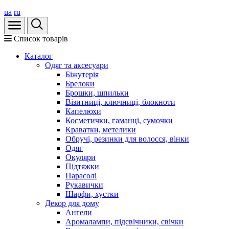
ua
ru
Список товарів
Каталог
Oдяг та аксесуари
Біжутерія
Брелоки
Брошки, шпильки
Візитниці, ключниці, блокноти
Капелюхи
Косметички, гаманці, сумочки
Краватки, метелики
Обручі, резинки для волосся, вінки
Одяг
Окуляри
Підтяжки
Парасолі
Рукавички
Шарфи, хустки
Декор для дому
Ангели
Аромалампи, підсвічники, свічки