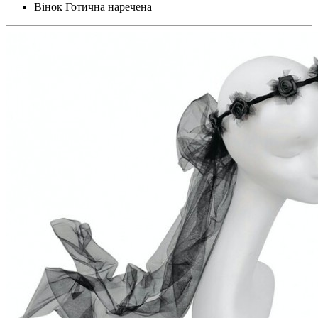
Вінок Готична наречена