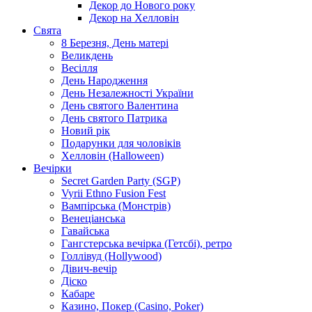
Декор до Нового року
Декор на Хелловін
Свята
8 Березня, День матері
Великдень
Весілля
День Народження
День Незалежності України
День святого Валентина
День святого Патрика
Новий рік
Подарунки для чоловіків
Хелловін (Halloween)
Вечірки
Secret Garden Party (SGP)
Vyrii Ethno Fusion Fest
Вампірська (Монстрів)
Венеціанська
Гавайська
Гангстерська вечірка (Гетсбі), ретро
Голлівуд (Hollywood)
Дівич-вечір
Діско
Кабаре
Казино, Покер (Casino, Poker)