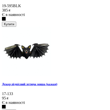
19-595BLK
385
₴
Є в наявності
Купити
Декор підвісний летюча миша (кажан)
17-133
95
₴
Є в наявності