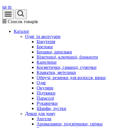
ua
ru
Список товарів
Каталог
Oдяг та аксесуари
Біжутерія
Брелоки
Брошки, шпильки
Візитниці, ключниці, блокноти
Капелюхи
Косметички, гаманці, сумочки
Краватки, метелики
Обручі, резинки для волосся, вінки
Одяг
Окуляри
Підтяжки
Парасолі
Рукавички
Шарфи, хустки
Декор для дому
Ангели
Аромалампи, підсвічники, свічки