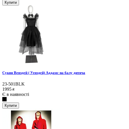
Купити
Сукня Венздей ( Уенздей) Аддамс на балу дитяча
23-501BLK
1995
₴
Є в наявності
Купити