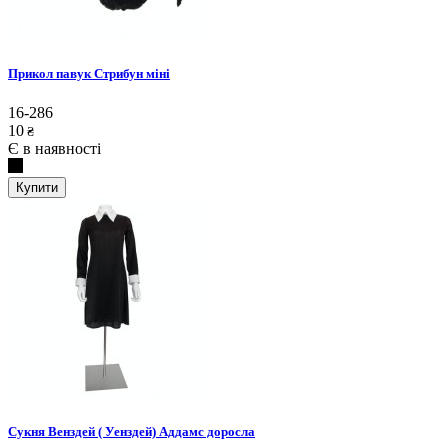
Прикол павук Стрибун міні
16-286
10
₴
Є в наявності
Купити
Сукня Венздей ( Уенздей) Аддамс доросла