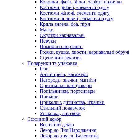
Коронки, фати, вінки, чарівні палички
Костюми дитячі, елементи одягу
Костюми жіночі, елементи одягу
Костюми чоловічі, елементи одягу
Крила ангела, боа, пір'я
Маски
Окуляри карнавальні
Перуки
Помпони спортивні
Рожки, вушка, хвости, карнавальні обручі
Сценічний реквізит
Подарунки та упаковка
Ігри
Антистреси, масажери
Нагороди, значки, магніти
Оригінальні канцтовари
Попільнички, портсигари
Приколи
Приколи з дитинства, іграшки
Стильний подарунок
Упаковка, листівки
Сезонний декор
Весняний декор
Декор до Дня Народження
Декор до дня св. Валентина