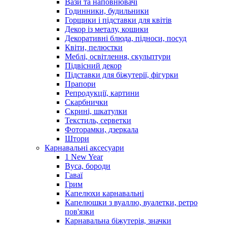
Вази та наповнювачі
Годинники, будильники
Горщики і підставки для квітів
Декор із металу, кошики
Декоративні блюда, підноси, посуд
Квіти, пелюстки
Меблі, освітлення, скульптури
Підвісний декор
Підставки для біжутерії, фігурки
Прапори
Репродукції, картини
Скарбнички
Скрині, шкатулки
Текстиль, серветки
Фоторамки, дзеркала
Штори
Карнавальні аксесуари
1 New Year
Вуса, бороди
Гаваї
Грим
Капелюхи карнавальні
Капелюшки з вуаллю, вуалетки, ретро
пов'язки
Карнавальна біжутерія, значки