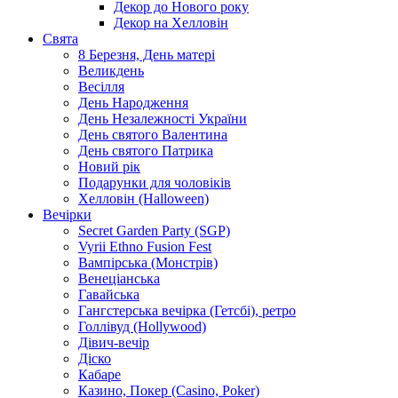
Декор до Нового року
Декор на Хелловін
Свята
8 Березня, День матері
Великдень
Весілля
День Народження
День Незалежності України
День святого Валентина
День святого Патрика
Новий рік
Подарунки для чоловіків
Хелловін (Halloween)
Вечірки
Secret Garden Party (SGP)
Vyrii Ethno Fusion Fest
Вампірська (Монстрів)
Венеціанська
Гавайська
Гангстерська вечірка (Гетсбі), ретро
Голлівуд (Hollywood)
Дівич-вечір
Діско
Кабаре
Казино, Покер (Casino, Poker)