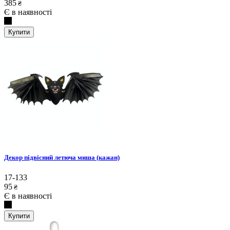
385
₴
Є в наявності
Купити
Декор підвісний летюча миша (кажан)
17-133
95
₴
Є в наявності
Купити