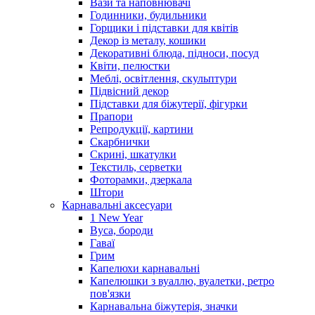
Вази та наповнювачі
Годинники, будильники
Горщики і підставки для квітів
Декор із металу, кошики
Декоративні блюда, підноси, посуд
Квіти, пелюстки
Меблі, освітлення, скульптури
Підвісний декор
Підставки для біжутерії, фігурки
Прапори
Репродукції, картини
Скарбнички
Скрині, шкатулки
Текстиль, серветки
Фоторамки, дзеркала
Штори
Карнавальні аксесуари
1 New Year
Вуса, бороди
Гаваї
Грим
Капелюхи карнавальні
Капелюшки з вуаллю, вуалетки, ретро
пов'язки
Карнавальна біжутерія, значки