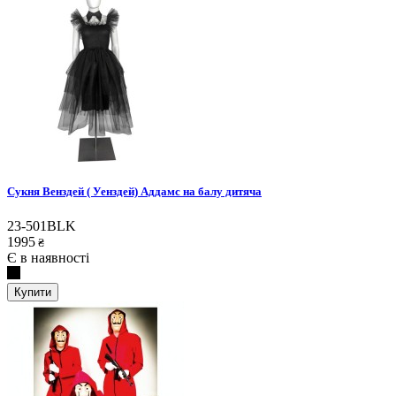
Сукня Венздей ( Уенздей) Аддамс на балу дитяча
23-501BLK
1995
₴
Є в наявності
Купити