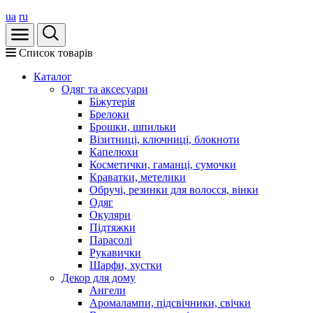
ua
ru
Список товарів
Каталог
Oдяг та аксесуари
Біжутерія
Брелоки
Брошки, шпильки
Візитниці, ключниці, блокноти
Капелюхи
Косметички, гаманці, сумочки
Краватки, метелики
Обручі, резинки для волосся, вінки
Одяг
Окуляри
Підтяжки
Парасолі
Рукавички
Шарфи, хустки
Декор для дому
Ангели
Аромалампи, підсвічники, свічки