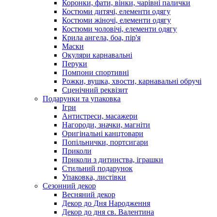
Коронки, фати, вінки, чарівні палички
Костюми дитячі, елементи одягу
Костюми жіночі, елементи одягу
Костюми чоловічі, елементи одягу
Крила ангела, боа, пір'я
Маски
Окуляри карнавальні
Перуки
Помпони спортивні
Рожки, вушка, хвости, карнавальні обручі
Сценічний реквізит
Подарунки та упаковка
Ігри
Антистреси, масажери
Нагороди, значки, магніти
Оригінальні канцтовари
Попільнички, портсигари
Приколи
Приколи з дитинства, іграшки
Стильний подарунок
Упаковка, листівки
Сезонний декор
Весняний декор
Декор до Дня Народження
Декор до дня св. Валентина