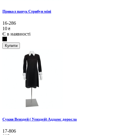
Прикол павук Стрибун міні
16-286
10
₴
Є в наявності
Купити
Сукня Венздей ( Уенздей) Аддамс доросла
17-806