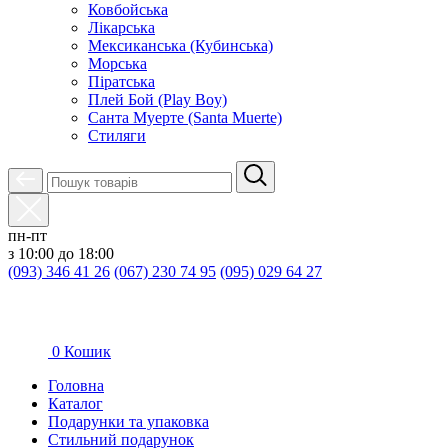
Ковбойська
Лікарська
Мексиканська (Кубинська)
Морська
Піратська
Плей Бой (Play Boy)
Санта Муерте (Santa Muerte)
Стиляги
пн-пт
з 10:00 до 18:00
(093) 346 41 26
(067) 230 74 95
(095) 029 64 27
0
Кошик
Головна
Каталог
Подарунки та упаковка
Стильний подарунок