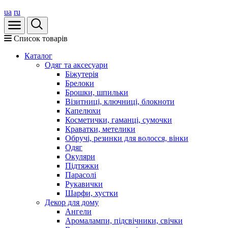
ua
ru
Список товарів
Каталог
Oдяг та аксесуари
Біжутерія
Брелоки
Брошки, шпильки
Візитниці, ключниці, блокноти
Капелюхи
Косметички, гаманці, сумочки
Краватки, метелики
Обручі, резинки для волосся, вінки
Одяг
Окуляри
Підтяжки
Парасолі
Рукавички
Шарфи, хустки
Декор для дому
Ангели
Аромалампи, підсвічники, свічки