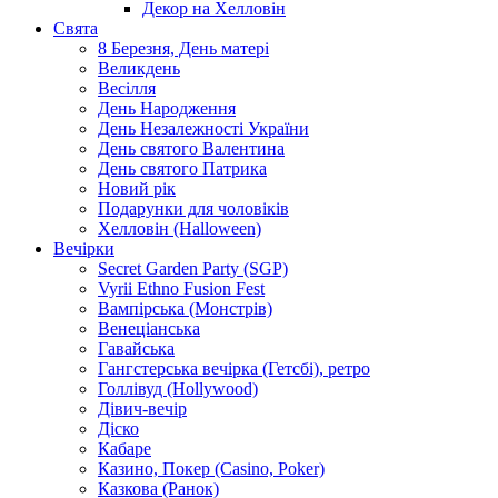
Декор на Хелловін
Свята
8 Березня, День матері
Великдень
Весілля
День Народження
День Незалежності України
День святого Валентина
День святого Патрика
Новий рік
Подарунки для чоловіків
Хелловін (Halloween)
Вечірки
Secret Garden Party (SGP)
Vyrii Ethno Fusion Fest
Вампірська (Монстрів)
Венеціанська
Гавайська
Гангстерська вечірка (Гетсбі), ретро
Голлівуд (Hollywood)
Дівич-вечір
Діско
Кабаре
Казино, Покер (Casino, Poker)
Казкова (Ранок)