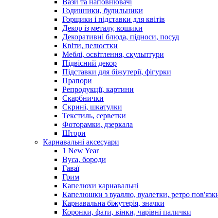
Вази та наповнювачі
Годинники, будильники
Горщики і підставки для квітів
Декор із металу, кошики
Декоративні блюда, підноси, посуд
Квіти, пелюстки
Меблі, освітлення, скульптури
Підвісний декор
Підставки для біжутерії, фігурки
Прапори
Репродукції, картини
Скарбнички
Скрині, шкатулки
Текстиль, серветки
Фоторамки, дзеркала
Штори
Карнавальні аксесуари
1 New Year
Вуса, бороди
Гаваї
Грим
Капелюхи карнавальні
Капелюшки з вуаллю, вуалетки, ретро пов'язк
Карнавальна біжутерія, значки
Коронки, фати, вінки, чарівні палички