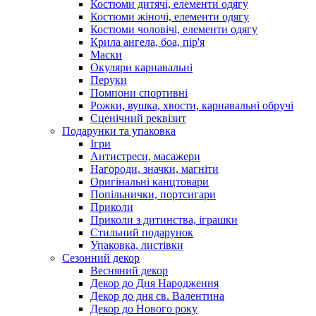
Костюми дитячі, елементи одягу
Костюми жіночі, елементи одягу
Костюми чоловічі, елементи одягу
Крила ангела, боа, пір'я
Маски
Окуляри карнавальні
Перуки
Помпони спортивні
Рожки, вушка, хвости, карнавальні обручі
Сценічний реквізит
Подарунки та упаковка
Ігри
Антистреси, масажери
Нагороди, значки, магніти
Оригінальні канцтовари
Попільнички, портсигари
Приколи
Приколи з дитинства, іграшки
Стильний подарунок
Упаковка, листівки
Сезонний декор
Весняний декор
Декор до Дня Народження
Декор до дня св. Валентина
Декор до Нового року