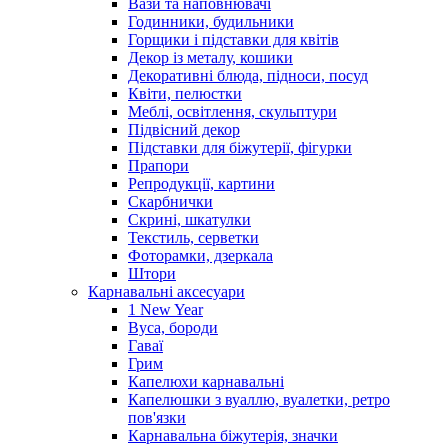
Вази та наповнювачі
Годинники, будильники
Горщики і підставки для квітів
Декор із металу, кошики
Декоративні блюда, підноси, посуд
Квіти, пелюстки
Меблі, освітлення, скульптури
Підвісний декор
Підставки для біжутерії, фігурки
Прапори
Репродукції, картини
Скарбнички
Скрині, шкатулки
Текстиль, серветки
Фоторамки, дзеркала
Штори
Карнавальні аксесуари
1 New Year
Вуса, бороди
Гаваї
Грим
Капелюхи карнавальні
Капелюшки з вуаллю, вуалетки, ретро
пов'язки
Карнавальна біжутерія, значки