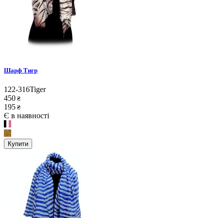
Шарф Тигр
122-316Tiger
450
₴
195
₴
Є в наявності
Купити