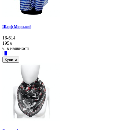
Шарф Морський
16-614
195
₴
Є в наявності
Купити