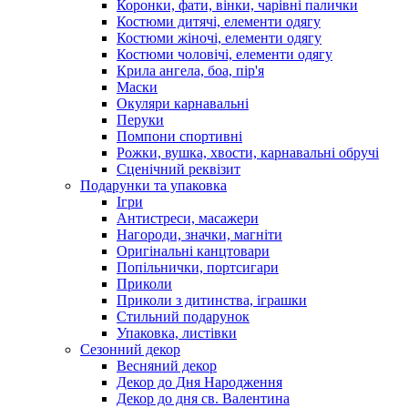
Коронки, фати, вінки, чарівні палички
Костюми дитячі, елементи одягу
Костюми жіночі, елементи одягу
Костюми чоловічі, елементи одягу
Крила ангела, боа, пір'я
Маски
Окуляри карнавальні
Перуки
Помпони спортивні
Рожки, вушка, хвости, карнавальні обручі
Сценічний реквізит
Подарунки та упаковка
Ігри
Антистреси, масажери
Нагороди, значки, магніти
Оригінальні канцтовари
Попільнички, портсигари
Приколи
Приколи з дитинства, іграшки
Стильний подарунок
Упаковка, листівки
Сезонний декор
Весняний декор
Декор до Дня Народження
Декор до дня св. Валентина