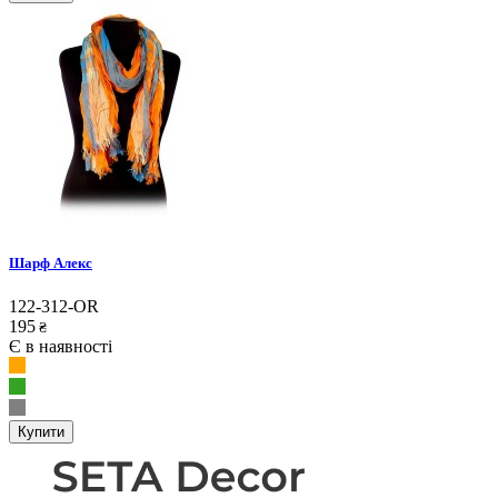
Шарф Алекс
122-312-OR
195
₴
Є в наявності
Купити