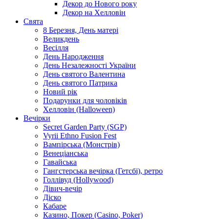
Декор до Нового року
Декор на Хелловін
Свята
8 Березня, День матері
Великдень
Весілля
День Народження
День Незалежності України
День святого Валентина
День святого Патрика
Новий рік
Подарунки для чоловіків
Хелловін (Halloween)
Вечірки
Secret Garden Party (SGP)
Vyrii Ethno Fusion Fest
Вампірська (Монстрів)
Венеціанська
Гавайська
Гангстерська вечірка (Гетсбі), ретро
Голлівуд (Hollywood)
Дівич-вечір
Діско
Кабаре
Казино, Покер (Casino, Poker)