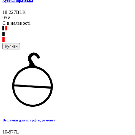
Хустка піратська
18-227BLK
95
₴
Є в наявності
Купити
Вішалка для шарфів, ременів
10-577L