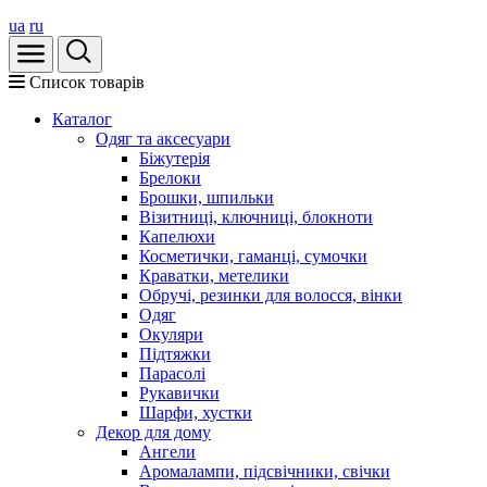
ua
ru
Список товарів
Каталог
Oдяг та аксесуари
Біжутерія
Брелоки
Брошки, шпильки
Візитниці, ключниці, блокноти
Капелюхи
Косметички, гаманці, сумочки
Краватки, метелики
Обручі, резинки для волосся, вінки
Одяг
Окуляри
Підтяжки
Парасолі
Рукавички
Шарфи, хустки
Декор для дому
Ангели
Аромалампи, підсвічники, свічки