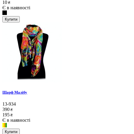
10
₴
Є в наявності
Купити
Шарф Малібу
13-934
390
₴
195
₴
Є в наявності
Купити