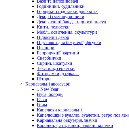
Вази та наповнювачі
Годинники, будильники
Горщики і підставки для квітів
Декор із металу, кошики
Декоративні блюда, підноси, посуд
Квіти, пелюстки
Меблі, освітлення, скульптури
Підвісний декор
Підставки для біжутерії, фігурки
Прапори
Репродукції, картини
Скарбнички
Скрині, шкатулки
Текстиль, серветки
Фоторамки, дзеркала
Штори
Карнавальні аксесуари
1 New Year
Вуса, бороди
Гаваї
Грим
Капелюхи карнавальні
Капелюшки з вуаллю, вуалетки, ретро пов'язк
Карнавальна біжутерія, значки
Коронки, фати, вінки, чарівні палички