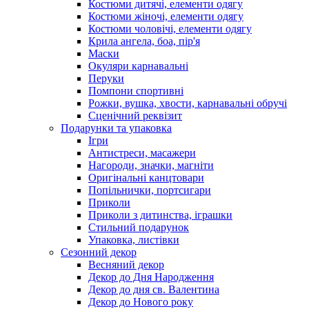
Костюми дитячі, елементи одягу
Костюми жіночі, елементи одягу
Костюми чоловічі, елементи одягу
Крила ангела, боа, пір'я
Маски
Окуляри карнавальні
Перуки
Помпони спортивні
Рожки, вушка, хвости, карнавальні обручі
Сценічний реквізит
Подарунки та упаковка
Ігри
Антистреси, масажери
Нагороди, значки, магніти
Оригінальні канцтовари
Попільнички, портсигари
Приколи
Приколи з дитинства, іграшки
Стильний подарунок
Упаковка, листівки
Сезонний декор
Весняний декор
Декор до Дня Народження
Декор до дня св. Валентина
Декор до Нового року