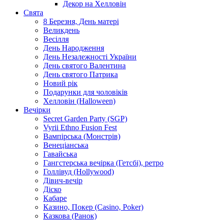
Декор на Хелловін
Свята
8 Березня, День матері
Великдень
Весілля
День Народження
День Незалежності України
День святого Валентина
День святого Патрика
Новий рік
Подарунки для чоловіків
Хелловін (Halloween)
Вечірки
Secret Garden Party (SGP)
Vyrii Ethno Fusion Fest
Вампірська (Монстрів)
Венеціанська
Гавайська
Гангстерська вечірка (Гетсбі), ретро
Голлівуд (Hollywood)
Дівич-вечір
Діско
Кабаре
Казино, Покер (Casino, Poker)
Казкова (Ранок)