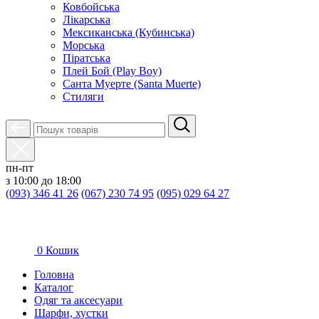
Ковбойська
Лікарська
Мексиканська (Кубинська)
Морська
Піратська
Плей Бой (Play Boy)
Санта Муерте (Santa Muerte)
Стиляги
пн-пт
з 10:00 до 18:00
(093) 346 41 26
(067) 230 74 95
(095) 029 64 27
0
Кошик
Головна
Каталог
Oдяг та аксесуари
Шарфи, хустки