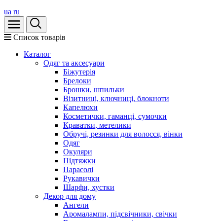
ua
ru
Список товарів
Каталог
Oдяг та аксесуари
Біжутерія
Брелоки
Брошки, шпильки
Візитниці, ключниці, блокноти
Капелюхи
Косметички, гаманці, сумочки
Краватки, метелики
Обручі, резинки для волосся, вінки
Одяг
Окуляри
Підтяжки
Парасолі
Рукавички
Шарфи, хустки
Декор для дому
Ангели
Аромалампи, підсвічники, свічки