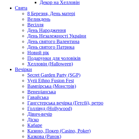
Декор на Хелловін
Свята
8 Березня, День матері
Великдень
Весілля
День Народження
День Незалежності України
День святого Валентина
День святого Патрика
Новий рік
Подарунки для чоловіків
Хелловін (Halloween)
Вечірки
Secret Garden Party (SGP)
Vyrii Ethno Fusion Fest
Вампірська (Монстрів)
Венеціанська
Гавайська
Гангстерська вечірка (Гетсбі), ретро
Голлівуд (Hollywood)
Дівич-вечір
Діско
Кабаре
Казино, Покер (Casino, Poker)
Казкова (Ранок)