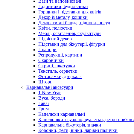
Вази та наповнювачі
Годинники, будильники
Горщики і підставки для квітів
Декор із металу, кошики
Декоративні блюда, підноси, посуд
Квіти, пелюстки
Меблі, освітлення, скульптури
Підвісний декор
Підставки для біжутерії, фігурки
Прапори
Репродукції, картини
Скарбнички
Скрині, шкатулки
Текстиль, серветки
Фоторамки, дзеркала
Штори
Карнавальні аксесуари
1 New Year
Вуса, бороди
Гаваї
Грим
Капелюхи карнавальні
Капелюшки з вуаллю, вуалетки, ретро пов'язк
Карнавальна біжутерія, значки
Коронки, фати, вінки, чарівні палички