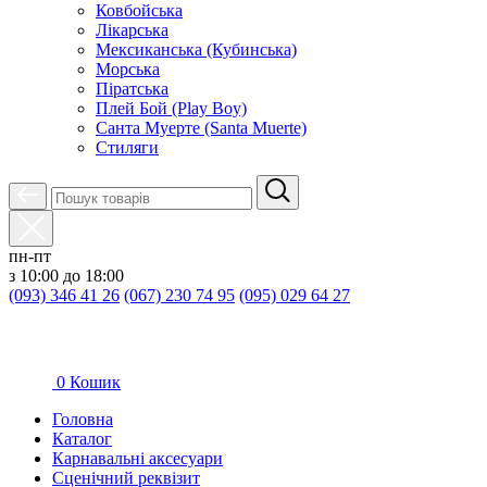
Ковбойська
Лікарська
Мексиканська (Кубинська)
Морська
Піратська
Плей Бой (Play Boy)
Санта Муерте (Santa Muerte)
Стиляги
пн-пт
з 10:00 до 18:00
(093) 346 41 26
(067) 230 74 95
(095) 029 64 27
0
Кошик
Головна
Каталог
Карнавальні аксесуари
Сценічний реквізит