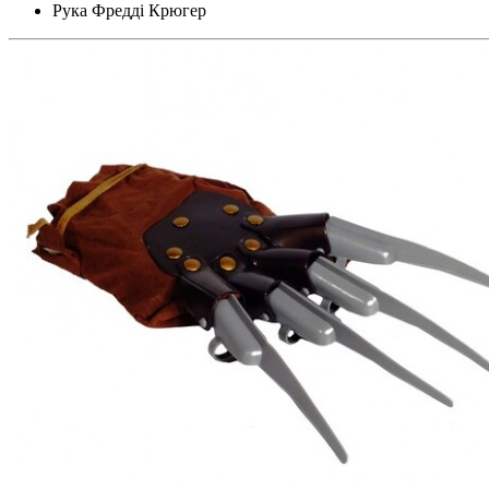
Рука Фредді Крюгер