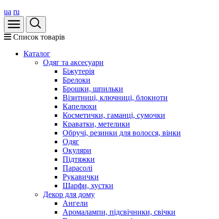
ua
ru
Список товарів
Каталог
Oдяг та аксесуари
Біжутерія
Брелоки
Брошки, шпильки
Візитниці, ключниці, блокноти
Капелюхи
Косметички, гаманці, сумочки
Краватки, метелики
Обручі, резинки для волосся, вінки
Одяг
Окуляри
Підтяжки
Парасолі
Рукавички
Шарфи, хустки
Декор для дому
Ангели
Аромалампи, підсвічники, свічки