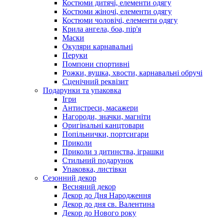
Костюми дитячі, елементи одягу
Костюми жіночі, елементи одягу
Костюми чоловічі, елементи одягу
Крила ангела, боа, пір'я
Маски
Окуляри карнавальні
Перуки
Помпони спортивні
Рожки, вушка, хвости, карнавальні обручі
Сценічний реквізит
Подарунки та упаковка
Ігри
Антистреси, масажери
Нагороди, значки, магніти
Оригінальні канцтовари
Попільнички, портсигари
Приколи
Приколи з дитинства, іграшки
Стильний подарунок
Упаковка, листівки
Сезонний декор
Весняний декор
Декор до Дня Народження
Декор до дня св. Валентина
Декор до Нового року