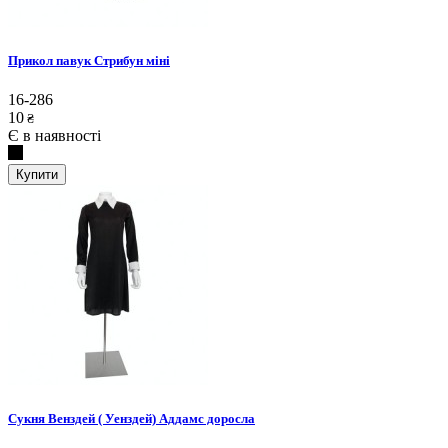
Прикол павук Стрибун міні
16-286
10
₴
Є в наявності
Купити
Сукня Венздей ( Уенздей) Аддамс доросла