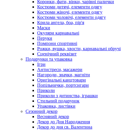
Коронки, фати, вінки, чарівні палички
Костюми дитячі, елементи одягу
Костюми жіночі, елементи одягу
Костюми чоловічі, елементи одягу
Крила ангела, боа, пір'я
Маски
Окуляри карнавальні
Перуки
Помпони спортивні
Рожки, вушка, хвости, карнавальні обручі
Сценічний реквізит
Подарунки та упаковка
Ігри
Антистреси, масажери
Нагороди, значки, магніти
Оригінальні канцтовари
Попільнички, портсигари
Приколи
Приколи з дитинства, іграшки
Стильний подарунок
Упаковка, листівки
Сезонний декор
Весняний декор
Декор до Дня Народження
Декор до дня св. Валентина