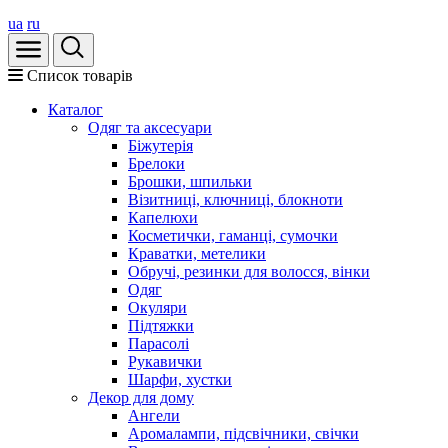
ua
ru
Список товарів
Каталог
Oдяг та аксесуари
Біжутерія
Брелоки
Брошки, шпильки
Візитниці, ключниці, блокноти
Капелюхи
Косметички, гаманці, сумочки
Краватки, метелики
Обручі, резинки для волосся, вінки
Одяг
Окуляри
Підтяжки
Парасолі
Рукавички
Шарфи, хустки
Декор для дому
Ангели
Аромалампи, підсвічники, свічки