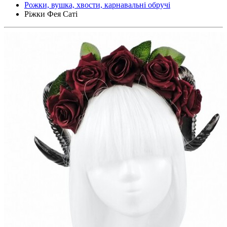
Рожки, вушка, хвости, карнавальні обручі
Ріжки Фея Саті