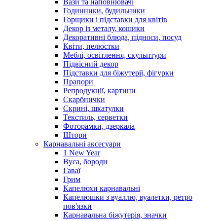
Вази та наповнювачі
Годинники, будильники
Горщики і підставки для квітів
Декор із металу, кошики
Декоративні блюда, підноси, посуд
Квіти, пелюстки
Меблі, освітлення, скульптури
Підвісний декор
Підставки для біжутерії, фігурки
Прапори
Репродукції, картини
Скарбнички
Скрині, шкатулки
Текстиль, серветки
Фоторамки, дзеркала
Штори
Карнавальні аксесуари
1 New Year
Вуса, бороди
Гаваї
Грим
Капелюхи карнавальні
Капелюшки з вуаллю, вуалетки, ретро
пов'язки
Карнавальна біжутерія, значки