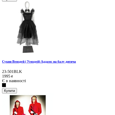
Сукня Венздей ( Уенздей) Аддамс на балу дитяча
23-501BLK
1995
₴
Є в наявності
Купити