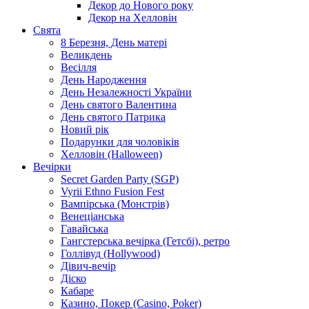
Декор до Нового року
Декор на Хелловін
Свята
8 Березня, День матері
Великдень
Весілля
День Народження
День Незалежності України
День святого Валентина
День святого Патрика
Новий рік
Подарунки для чоловіків
Хелловін (Halloween)
Вечірки
Secret Garden Party (SGP)
Vyrii Ethno Fusion Fest
Вампірська (Монстрів)
Венеціанська
Гавайська
Гангстерська вечірка (Гетсбі), ретро
Голлівуд (Hollywood)
Дівич-вечір
Діско
Кабаре
Казино, Покер (Casino, Poker)