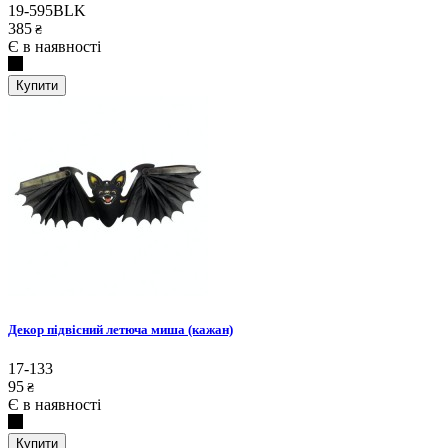
19-595BLK
385
₴
Є в наявності
Купити
Декор підвісний летюча миша (кажан)
17-133
95
₴
Є в наявності
Купити