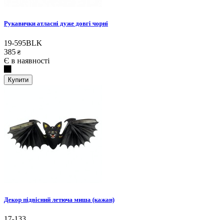
Рукавички атласні дуже довгі чорні
19-595BLK
385
₴
Є в наявності
Купити
Декор підвісний летюча миша (кажан)
17-133