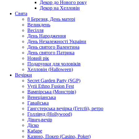
Декор до Нового року
Декор на Хелловін
Свята
8 Березня, День матері
Великдень
Весілля
День Народження
День Незалежності України
День святого Валентина
День святого Патрика
Новий рік
Подарунки для чоловіків
Хелловін (Halloween)
Вечірки
Secret Garden Party (SGP)
Vyrii Ethno Fusion Fest
Вампірська (Монстрів)
Венеціанська
Гавайська
Гангстерська вечірка (Гетсбі), ретро
Голлівуд (Hollywood)
Дівич-вечір
Діско
Кабаре
Казино, Покер (Casino, Poker)