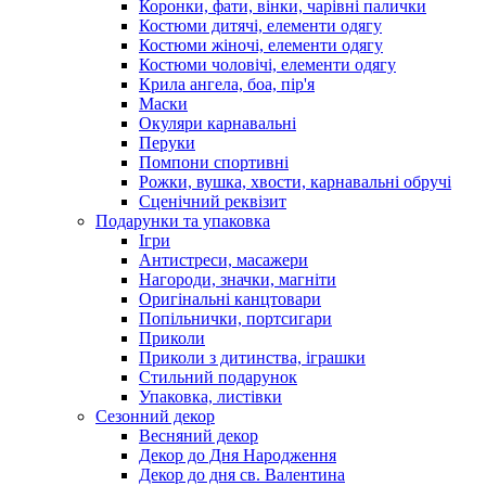
Коронки, фати, вінки, чарівні палички
Костюми дитячі, елементи одягу
Костюми жіночі, елементи одягу
Костюми чоловічі, елементи одягу
Крила ангела, боа, пір'я
Маски
Окуляри карнавальні
Перуки
Помпони спортивні
Рожки, вушка, хвости, карнавальні обручі
Сценічний реквізит
Подарунки та упаковка
Ігри
Антистреси, масажери
Нагороди, значки, магніти
Оригінальні канцтовари
Попільнички, портсигари
Приколи
Приколи з дитинства, іграшки
Стильний подарунок
Упаковка, листівки
Сезонний декор
Весняний декор
Декор до Дня Народження
Декор до дня св. Валентина