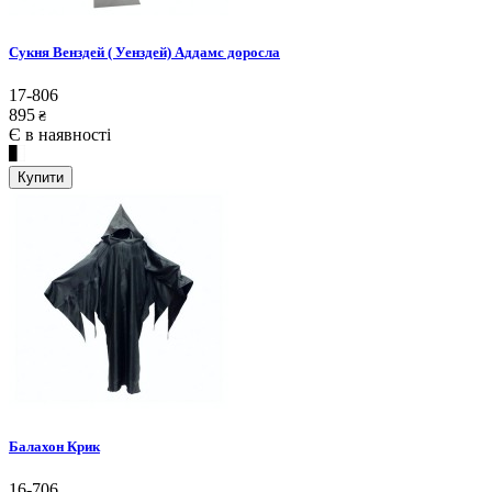
Сукня Венздей ( Уенздей) Аддамс доросла
17-806
895
₴
Є в наявності
Купити
Балахон Крик
16-706