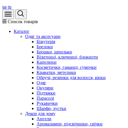
ua
ru
Список товарів
Каталог
Oдяг та аксесуари
Біжутерія
Брелоки
Брошки, шпильки
Візитниці, ключниці, блокноти
Капелюхи
Косметички, гаманці, сумочки
Краватки, метелики
Обручі, резинки для волосся, вінки
Одяг
Окуляри
Підтяжки
Парасолі
Рукавички
Шарфи, хустки
Декор для дому
Ангели
Аромалампи, підсвічники, свічки