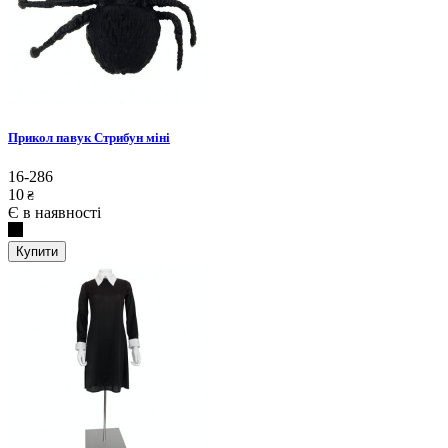
Прикол павук Стрибун міні
16-286
10
₴
Є в наявності
Купити