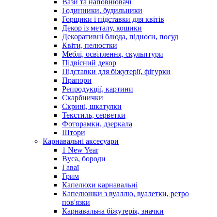
Вази та наповнювачі
Годинники, будильники
Горщики і підставки для квітів
Декор із металу, кошики
Декоративні блюда, підноси, посуд
Квіти, пелюстки
Меблі, освітлення, скульптури
Підвісний декор
Підставки для біжутерії, фігурки
Прапори
Репродукції, картини
Скарбнички
Скрині, шкатулки
Текстиль, серветки
Фоторамки, дзеркала
Штори
Карнавальні аксесуари
1 New Year
Вуса, бороди
Гаваї
Грим
Капелюхи карнавальні
Капелюшки з вуаллю, вуалетки, ретро
пов'язки
Карнавальна біжутерія, значки