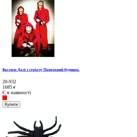
Костюм Далі з серіалу Паперовий будинок.
20-932
1685
₴
Є в наявності
Купити