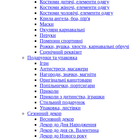
Костюми дитячі, елементи одягу
Костюми жіночі, елементи одягу
Костюми чоловічі, елементи одягу
Крила ангела, боа, пір'я
Маски
Окуляри карнавальні
Перуки
Помпони спортивні
Рожки, вушка, хвости, карнавальні обручі
Сценічний реквізит
Подарунки та упаковка
Ігри
Антистреси, масажери
Нагороди, значки, магніти
Оригінальні канцтовари
Попільнички, портсигари
Приколи
Приколи з дитинства, іграшки
Стильний подарунок
Упаковка, листівки
Сезонний декор
Весняний декор
Декор до Дня Народження
Декор до дня св. Валентина
Декор до Нового року