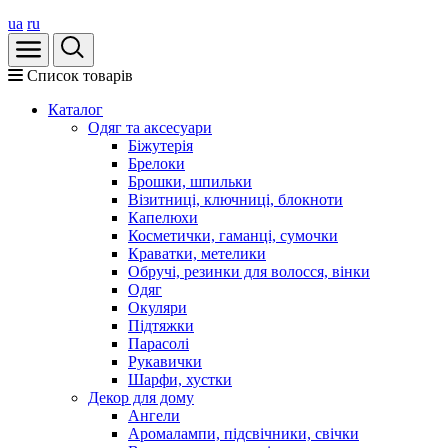
ua
ru
Список товарів
Каталог
Oдяг та аксесуари
Біжутерія
Брелоки
Брошки, шпильки
Візитниці, ключниці, блокноти
Капелюхи
Косметички, гаманці, сумочки
Краватки, метелики
Обручі, резинки для волосся, вінки
Одяг
Окуляри
Підтяжки
Парасолі
Рукавички
Шарфи, хустки
Декор для дому
Ангели
Аромалампи, підсвічники, свічки