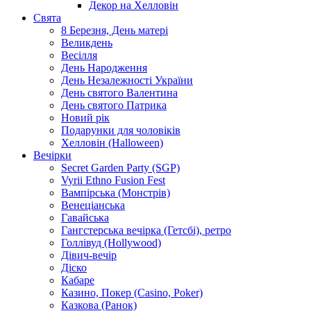
Декор на Хелловін
Свята
8 Березня, День матері
Великдень
Весілля
День Народження
День Незалежності України
День святого Валентина
День святого Патрика
Новий рік
Подарунки для чоловіків
Хелловін (Halloween)
Вечірки
Secret Garden Party (SGP)
Vyrii Ethno Fusion Fest
Вампірська (Монстрів)
Венеціанська
Гавайська
Гангстерська вечірка (Гетсбі), ретро
Голлівуд (Hollywood)
Дівич-вечір
Діско
Кабаре
Казино, Покер (Casino, Poker)
Казкова (Ранок)