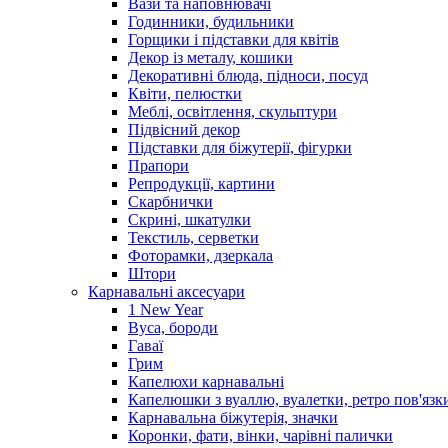
Вази та наповнювачі
Годинники, будильники
Горщики і підставки для квітів
Декор із металу, кошики
Декоративні блюда, підноси, посуд
Квіти, пелюстки
Меблі, освітлення, скульптури
Підвісний декор
Підставки для біжутерії, фігурки
Прапори
Репродукції, картини
Скарбнички
Скрині, шкатулки
Текстиль, серветки
Фоторамки, дзеркала
Штори
Карнавальні аксесуари
1 New Year
Вуса, бороди
Гаваї
Грим
Капелюхи карнавальні
Капелюшки з вуаллю, вуалетки, ретро пов'язк
Карнавальна біжутерія, значки
Коронки, фати, вінки, чарівні палички