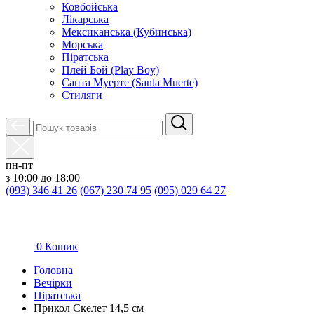
Ковбойська
Лікарська
Мексиканська (Кубинська)
Морська
Піратська
Плей Бой (Play Boy)
Санта Муерте (Santa Muerte)
Стиляги
пн-пт
з 10:00 до 18:00
(093) 346 41 26
(067) 230 74 95
(095) 029 64 27
0
Кошик
Головна
Вечірки
Піратська
Прикол Скелет 14,5 см