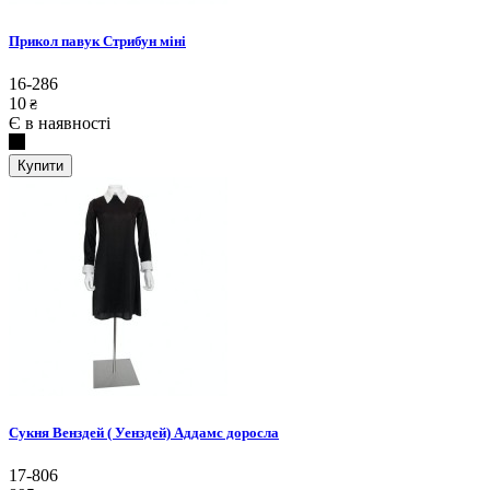
Прикол павук Стрибун міні
16-286
10
₴
Є в наявності
Купити
Сукня Венздей ( Уенздей) Аддамс доросла
17-806