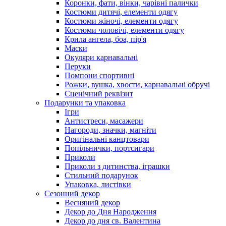
Коронки, фати, вінки, чарівні палички
Костюми дитячі, елементи одягу
Костюми жіночі, елементи одягу
Костюми чоловічі, елементи одягу
Крила ангела, боа, пір'я
Маски
Окуляри карнавальні
Перуки
Помпони спортивні
Рожки, вушка, хвости, карнавальні обручі
Сценічний реквізит
Подарунки та упаковка
Ігри
Антистреси, масажери
Нагороди, значки, магніти
Оригінальні канцтовари
Попільнички, портсигари
Приколи
Приколи з дитинства, іграшки
Стильний подарунок
Упаковка, листівки
Сезонний декор
Весняний декор
Декор до Дня Народження
Декор до дня св. Валентина