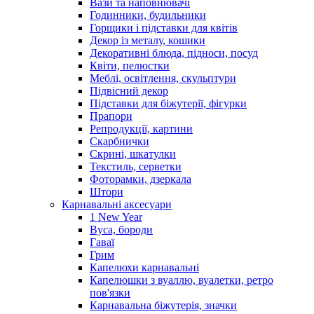
Вази та наповнювачі
Годинники, будильники
Горщики і підставки для квітів
Декор із металу, кошики
Декоративні блюда, підноси, посуд
Квіти, пелюстки
Меблі, освітлення, скульптури
Підвісний декор
Підставки для біжутерії, фігурки
Прапори
Репродукції, картини
Скарбнички
Скрині, шкатулки
Текстиль, серветки
Фоторамки, дзеркала
Штори
Карнавальні аксесуари
1 New Year
Вуса, бороди
Гаваї
Грим
Капелюхи карнавальні
Капелюшки з вуаллю, вуалетки, ретро
пов'язки
Карнавальна біжутерія, значки