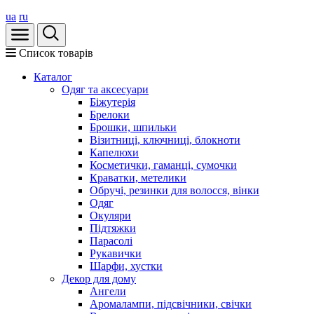
ua
ru
Список товарів
Каталог
Oдяг та аксесуари
Біжутерія
Брелоки
Брошки, шпильки
Візитниці, ключниці, блокноти
Капелюхи
Косметички, гаманці, сумочки
Краватки, метелики
Обручі, резинки для волосся, вінки
Одяг
Окуляри
Підтяжки
Парасолі
Рукавички
Шарфи, хустки
Декор для дому
Ангели
Аромалампи, підсвічники, свічки