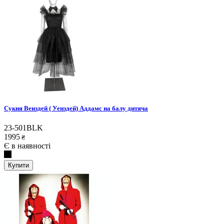
Сукня Венздей ( Уенздей) Аддамс на балу дитяча
23-501BLK
1995
₴
Є в наявності
Купити