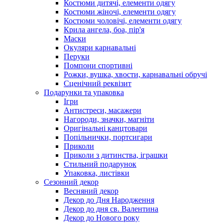
Костюми дитячі, елементи одягу
Костюми жіночі, елементи одягу
Костюми чоловічі, елементи одягу
Крила ангела, боа, пір'я
Маски
Окуляри карнавальні
Перуки
Помпони спортивні
Рожки, вушка, хвости, карнавальні обручі
Сценічний реквізит
Подарунки та упаковка
Ігри
Антистреси, масажери
Нагороди, значки, магніти
Оригінальні канцтовари
Попільнички, портсигари
Приколи
Приколи з дитинства, іграшки
Стильний подарунок
Упаковка, листівки
Сезонний декор
Весняний декор
Декор до Дня Народження
Декор до дня св. Валентина
Декор до Нового року