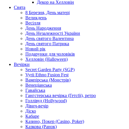
Декор на Хелловін
Свята
8 Березня, День матері
Великдень
Весілля
День Народження
День Незалежності України
День святого Валентина
День святого Патрика
Новий рік
Подарунки для чоловіків
Хелловін (Halloween)
Вечірки
Secret Garden Party (SGP)
Vyrii Ethno Fusion Fest
Вампірська (Монстрів)
Венеціанська
Гавайська
Гангстерська вечірка (Гетсбі), ретро
Голлівуд (Hollywood)
Дівич-вечір
Діско
Кабаре
Казино, Покер (Casino, Poker)
Казкова (Ранок)