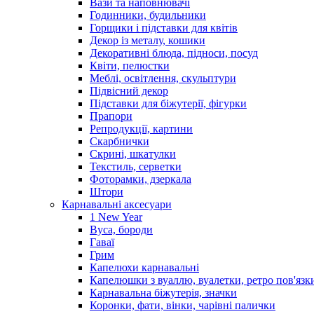
Вази та наповнювачі
Годинники, будильники
Горщики і підставки для квітів
Декор із металу, кошики
Декоративні блюда, підноси, посуд
Квіти, пелюстки
Меблі, освітлення, скульптури
Підвісний декор
Підставки для біжутерії, фігурки
Прапори
Репродукції, картини
Скарбнички
Скрині, шкатулки
Текстиль, серветки
Фоторамки, дзеркала
Штори
Карнавальні аксесуари
1 New Year
Вуса, бороди
Гаваї
Грим
Капелюхи карнавальні
Капелюшки з вуаллю, вуалетки, ретро пов'язк
Карнавальна біжутерія, значки
Коронки, фати, вінки, чарівні палички