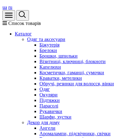
ua
ru
Список товарів
Каталог
Oдяг та аксесуари
Біжутерія
Брелоки
Брошки, шпильки
Візитниці, ключниці, блокноти
Капелюхи
Косметички, гаманці, сумочки
Краватки, метелики
Обручі, резинки для волосся, вінки
Одяг
Окуляри
Підтяжки
Парасолі
Рукавички
Шарфи, хустки
Декор для дому
Ангели
Аромалампи, підсвічники, свічки