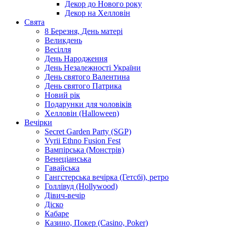
Декор до Нового року
Декор на Хелловін
Свята
8 Березня, День матері
Великдень
Весілля
День Народження
День Незалежності України
День святого Валентина
День святого Патрика
Новий рік
Подарунки для чоловіків
Хелловін (Halloween)
Вечірки
Secret Garden Party (SGP)
Vyrii Ethno Fusion Fest
Вампірська (Монстрів)
Венеціанська
Гавайська
Гангстерська вечірка (Гетсбі), ретро
Голлівуд (Hollywood)
Дівич-вечір
Діско
Кабаре
Казино, Покер (Casino, Poker)