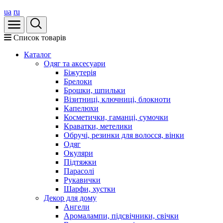
ua
ru
Список товарів
Каталог
Oдяг та аксесуари
Біжутерія
Брелоки
Брошки, шпильки
Візитниці, ключниці, блокноти
Капелюхи
Косметички, гаманці, сумочки
Краватки, метелики
Обручі, резинки для волосся, вінки
Одяг
Окуляри
Підтяжки
Парасолі
Рукавички
Шарфи, хустки
Декор для дому
Ангели
Аромалампи, підсвічники, свічки