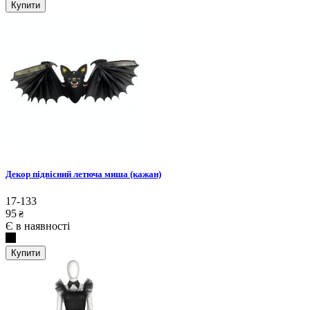
Купити
Декор підвісний летюча миша (кажан)
17-133
95
₴
Є в наявності
Купити