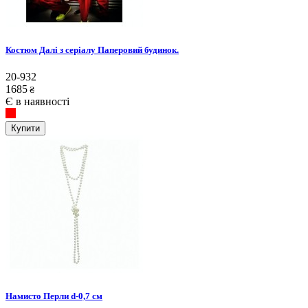
Костюм Далі з серіалу Паперовий будинок.
20-932
1685
₴
Є в наявності
Купити
Намисто Перли d-0,7 см