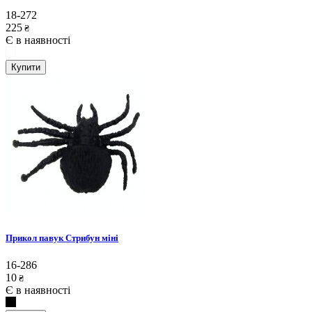
18-272
225
₴
Є в наявності
Купити
Прикол павук Стрибун міні
16-286
10
₴
Є в наявності