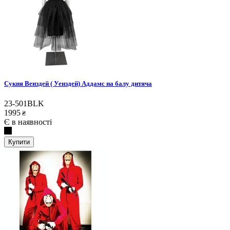
Сукня Венздей ( Уенздей) Аддамс на балу дитяча
23-501BLK
1995
₴
Є в наявності
Купити