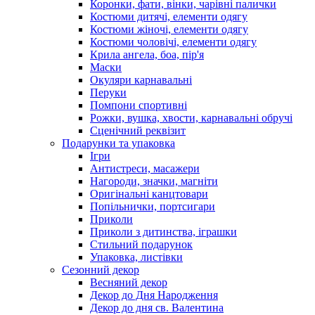
Коронки, фати, вінки, чарівні палички
Костюми дитячі, елементи одягу
Костюми жіночі, елементи одягу
Костюми чоловічі, елементи одягу
Крила ангела, боа, пір'я
Маски
Окуляри карнавальні
Перуки
Помпони спортивні
Рожки, вушка, хвости, карнавальні обручі
Сценічний реквізит
Подарунки та упаковка
Ігри
Антистреси, масажери
Нагороди, значки, магніти
Оригінальні канцтовари
Попільнички, портсигари
Приколи
Приколи з дитинства, іграшки
Стильний подарунок
Упаковка, листівки
Сезонний декор
Весняний декор
Декор до Дня Народження
Декор до дня св. Валентина