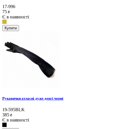
17-996
75
₴
Є в наявності
Купити
Рукавички атласні дуже довгі чорні
19-595BLK
385
₴
Є в наявності