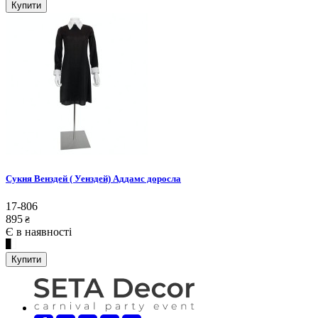
Купити
Сукня Венздей ( Уенздей) Аддамс доросла
17-806
895
₴
Є в наявності
Купити