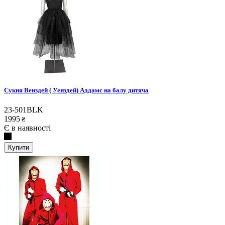
Сукня Венздей ( Уенздей) Аддамс на балу дитяча
23-501BLK
1995
₴
Є в наявності
Купити