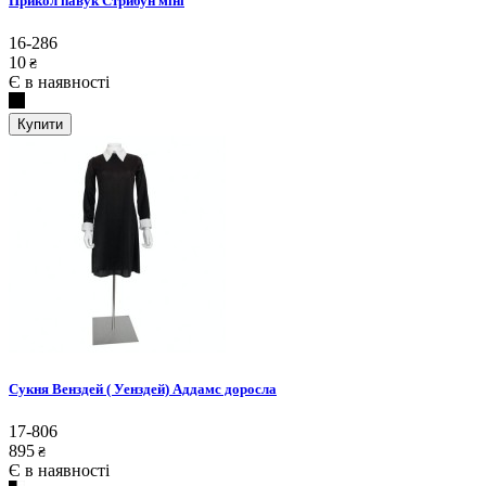
Прикол павук Стрибун міні
16-286
10
₴
Є в наявності
Купити
Сукня Венздей ( Уенздей) Аддамс доросла
17-806
895
₴
Є в наявності