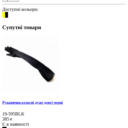
Доступні кольори:
Супутні товари
Рукавички атласні дуже довгі чорні
19-595BLK
385
₴
Є в наявності