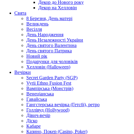
Декор до Нового року
Декор на Хелловін
Свята
8 Березня, День матері
Великдень
Весілля
День Народження
День Незалежності України
День святого Валентина
День святого Патрика
Новий рік
Подарунки для чоловіків
Хелловін (Halloween)
Вечірки
Secret Garden Party (SGP)
Vyrii Ethno Fusion Fest
Вампірська (Монстрів)
Венеціанська
Гавайська
Гангстерська вечірка (Гетсбі), ретро
Голлівуд (Hollywood)
Дівич-вечір
Діско
Кабаре
Казино, Покер (Casino, Poker)