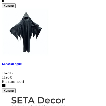
Купити
Балахон Крик
16-706
1195
₴
Є в наявності
Купити