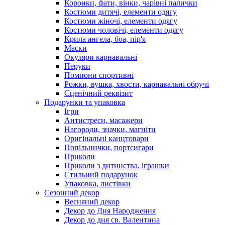
Коронки, фати, вінки, чарівні палички
Костюми дитячі, елементи одягу
Костюми жіночі, елементи одягу
Костюми чоловічі, елементи одягу
Крила ангела, боа, пір'я
Маски
Окуляри карнавальні
Перуки
Помпони спортивні
Рожки, вушка, хвости, карнавальні обручі
Сценічний реквізит
Подарунки та упаковка
Ігри
Антистреси, масажери
Нагороди, значки, магніти
Оригінальні канцтовари
Попільнички, портсигари
Приколи
Приколи з дитинства, іграшки
Стильний подарунок
Упаковка, листівки
Сезонний декор
Весняний декор
Декор до Дня Народження
Декор до дня св. Валентина