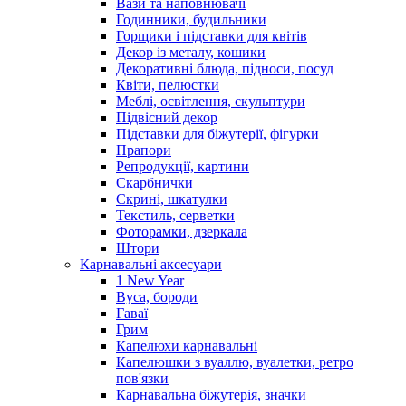
Вази та наповнювачі
Годинники, будильники
Горщики і підставки для квітів
Декор із металу, кошики
Декоративні блюда, підноси, посуд
Квіти, пелюстки
Меблі, освітлення, скульптури
Підвісний декор
Підставки для біжутерії, фігурки
Прапори
Репродукції, картини
Скарбнички
Скрині, шкатулки
Текстиль, серветки
Фоторамки, дзеркала
Штори
Карнавальні аксесуари
1 New Year
Вуса, бороди
Гаваї
Грим
Капелюхи карнавальні
Капелюшки з вуаллю, вуалетки, ретро
пов'язки
Карнавальна біжутерія, значки