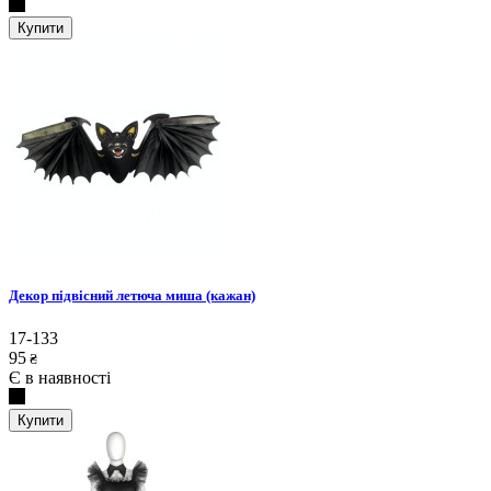
Купити
Декор підвісний летюча миша (кажан)
17-133
95
₴
Є в наявності
Купити