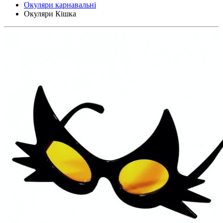
Окуляри карнавальні
Окуляри Кішка