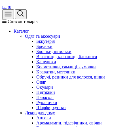
ua
ru
Список товарів
Каталог
Oдяг та аксесуари
Біжутерія
Брелоки
Брошки, шпильки
Візитниці, ключниці, блокноти
Капелюхи
Косметички, гаманці, сумочки
Краватки, метелики
Обручі, резинки для волосся, вінки
Одяг
Окуляри
Підтяжки
Парасолі
Рукавички
Шарфи, хустки
Декор для дому
Ангели
Аромалампи, підсвічники, свічки