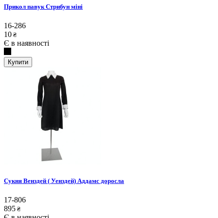
Прикол павук Стрибун міні
16-286
10
₴
Є в наявності
Купити
Сукня Венздей ( Уенздей) Аддамс доросла
17-806
895
₴
Є в наявності