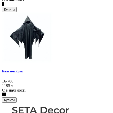
Купити
Балахон Крик
16-706
1195
₴
Є в наявності
Купити