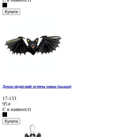
Купити
Декор підвісний летюча миша (кажан)
17-133
95
₴
Є в наявності
Купити