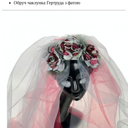
Обруч чаклунка Гертруда з фатою