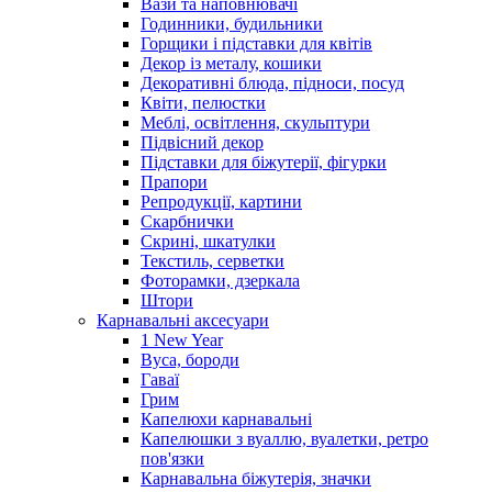
Вази та наповнювачі
Годинники, будильники
Горщики і підставки для квітів
Декор із металу, кошики
Декоративні блюда, підноси, посуд
Квіти, пелюстки
Меблі, освітлення, скульптури
Підвісний декор
Підставки для біжутерії, фігурки
Прапори
Репродукції, картини
Скарбнички
Скрині, шкатулки
Текстиль, серветки
Фоторамки, дзеркала
Штори
Карнавальні аксесуари
1 New Year
Вуса, бороди
Гаваї
Грим
Капелюхи карнавальні
Капелюшки з вуаллю, вуалетки, ретро
пов'язки
Карнавальна біжутерія, значки