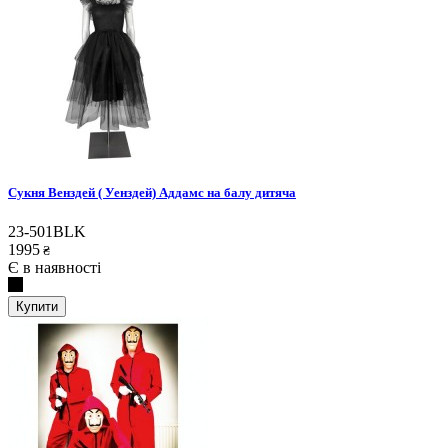
Сукня Венздей ( Уенздей) Аддамс на балу дитяча
23-501BLK
1995
₴
Є в наявності
Купити