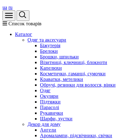
ua
ru
Список товарів
Каталог
Oдяг та аксесуари
Біжутерія
Брелоки
Брошки, шпильки
Візитниці, ключниці, блокноти
Капелюхи
Косметички, гаманці, сумочки
Краватки, метелики
Обручі, резинки для волосся, вінки
Одяг
Окуляри
Підтяжки
Парасолі
Рукавички
Шарфи, хустки
Декор для дому
Ангели
Аромалампи, підсвічники, свічки