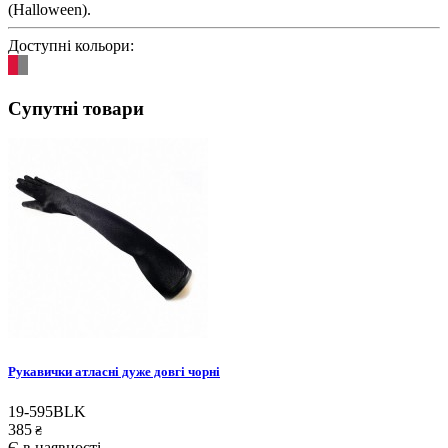
(Halloween).
Доступні кольори:
Супутні товари
Рукавички атласні дуже довгі чорні
19-595BLK
385
₴
Є в наявності