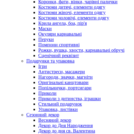
Коронки, фати, вінки, чарівні палички
Костюми дитячі, елементи одягу
Костюми жіночі, елементи одягу
Костюми чоловічі, елементи одягу
Крила ангела, боа, пір'я
Маски
Окуляри карнавальні
Перуки
Помпони спортивні
Рожки, вушка, хвости, карнавальні обручі
Сценічний реквізит
Подарунки та упаковка
Ігри
Антистреси, масажери
Нагороди, значки, магніти
Оригінальні канцтовари
Попільнички, портсигари
Приколи
Приколи з дитинства, іграшки
Стильний подарунок
Упаковка, листівки
Сезонний декор
Весняний декор
Декор до Дня Народження
Декор до дня св. Валентина