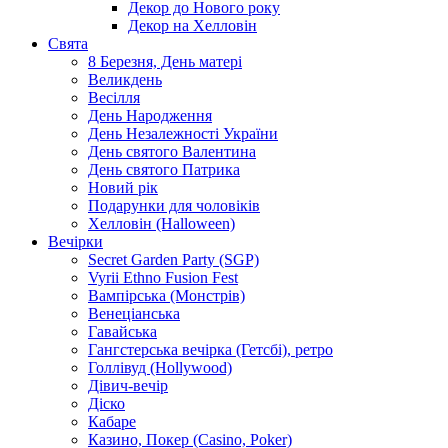
Декор до Нового року
Декор на Хелловін
Свята
8 Березня, День матері
Великдень
Весілля
День Народження
День Незалежності України
День святого Валентина
День святого Патрика
Новий рік
Подарунки для чоловіків
Хелловін (Halloween)
Вечірки
Secret Garden Party (SGP)
Vyrii Ethno Fusion Fest
Вампірська (Монстрів)
Венеціанська
Гавайська
Гангстерська вечірка (Гетсбі), ретро
Голлівуд (Hollywood)
Дівич-вечір
Діско
Кабаре
Казино, Покер (Casino, Poker)