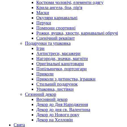
Костюми чоловічі, елементи одягу
Крила ангела, боа, пір'я
Маски
Окуляри карнавальні
Перуки
Помпони спортивні
Рожки, вушка, хвости, карнавальні обручі
Сценічний реквізит
Подарунки та упаковка
Ігри
Антистреси, масажери
Нагороди, значки, магніти
Оригінальні канцтовари
Попільнички, портсигари
Приколи
Приколи з дитинства, іграшки
Стильний подарунок
Упаковка, листівки
Сезонний декор
Весняний декор
Декор до Дня Народження
Декор до дня св. Валентина
Декор до Нового року
Декор на Хелловін
Свята