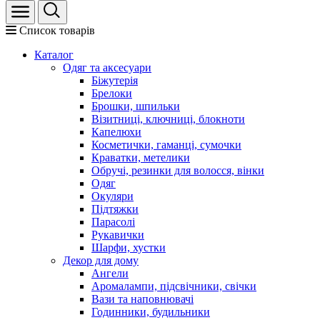
Список товарів
Каталог
Oдяг та аксесуари
Біжутерія
Брелоки
Брошки, шпильки
Візитниці, ключниці, блокноти
Капелюхи
Косметички, гаманці, сумочки
Краватки, метелики
Обручі, резинки для волосся, вінки
Одяг
Окуляри
Підтяжки
Парасолі
Рукавички
Шарфи, хустки
Декор для дому
Ангели
Аромалампи, підсвічники, свічки
Вази та наповнювачі
Годинники, будильники