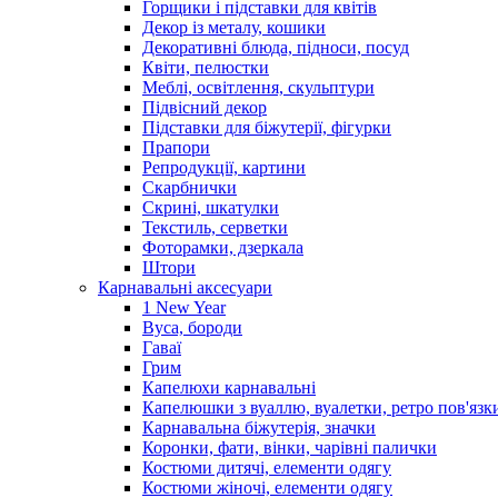
Горщики і підставки для квітів
Декор із металу, кошики
Декоративні блюда, підноси, посуд
Квіти, пелюстки
Меблі, освітлення, скульптури
Підвісний декор
Підставки для біжутерії, фігурки
Прапори
Репродукції, картини
Скарбнички
Скрині, шкатулки
Текстиль, серветки
Фоторамки, дзеркала
Штори
Карнавальні аксесуари
1 New Year
Вуса, бороди
Гаваї
Грим
Капелюхи карнавальні
Капелюшки з вуаллю, вуалетки, ретро пов'язк
Карнавальна біжутерія, значки
Коронки, фати, вінки, чарівні палички
Костюми дитячі, елементи одягу
Костюми жіночі, елементи одягу