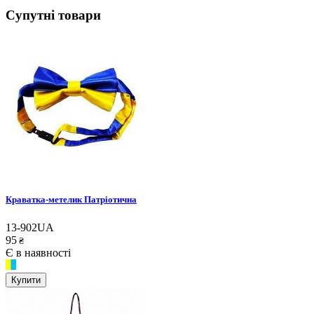
Супутні товари
Краватка-метелик Патріотична
13-902UA
95
₴
Є в наявності
Купити