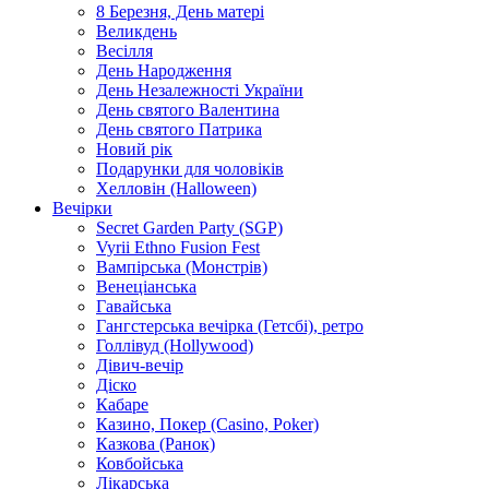
8 Березня, День матері
Великдень
Весілля
День Народження
День Незалежності України
День святого Валентина
День святого Патрика
Новий рік
Подарунки для чоловіків
Хелловін (Halloween)
Вечірки
Secret Garden Party (SGP)
Vyrii Ethno Fusion Fest
Вампірська (Монстрів)
Венеціанська
Гавайська
Гангстерська вечірка (Гетсбі), ретро
Голлівуд (Hollywood)
Дівич-вечір
Діско
Кабаре
Казино, Покер (Casino, Poker)
Казкова (Ранок)
Ковбойська
Лікарська