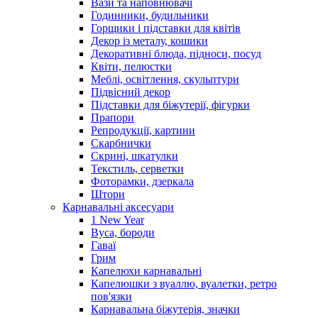
Вази та наповнювачі
Годинники, будильники
Горщики і підставки для квітів
Декор із металу, кошики
Декоративні блюда, підноси, посуд
Квіти, пелюстки
Меблі, освітлення, скульптури
Підвісний декор
Підставки для біжутерії, фігурки
Прапори
Репродукції, картини
Скарбнички
Скрині, шкатулки
Текстиль, серветки
Фоторамки, дзеркала
Штори
Карнавальні аксесуари
1 New Year
Вуса, бороди
Гаваї
Грим
Капелюхи карнавальні
Капелюшки з вуаллю, вуалетки, ретро
пов'язки
Карнавальна біжутерія, значки