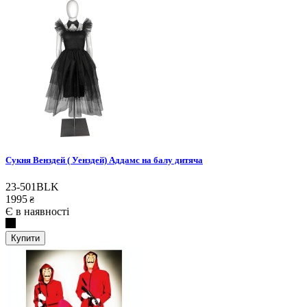
Сукня Венздей ( Уенздей) Аддамс на балу дитяча
23-501BLK
1995
₴
Є в наявності
Купити