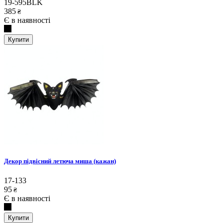
19-595BLK
385
₴
Є в наявності
Купити
Декор підвісний летюча миша (кажан)
17-133
95
₴
Є в наявності
Купити