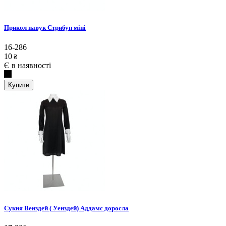
Прикол павук Стрибун міні
16-286
10
₴
Є в наявності
Купити
Сукня Венздей ( Уенздей) Аддамс доросла