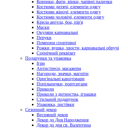
Коронки, фати, вінки, чарівні палички
Костюми дитячі, елементи одягу
Костюми жіночі, елементи одягу
Костюми чоловічі, елементи одягу
Крила ангела, боа, пір'я
Маски
Окуляри карнавальні
Перуки
Помпони спортивні
Рожки, вушка, хвости, карнавальні обручі
Сценічний реквізит
Подарунки та упаковка
Ігри
Антистреси, масажери
Нагороди, значки, магніти
Оригінальні канцтовари
Попільнички, портсигари
Приколи
Приколи з дитинства, іграшки
Стильний подарунок
Упаковка, листівки
Сезонний декор
Весняний декор
Декор до Дня Народження
Декор до дня св. Валентина