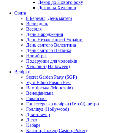
Декор до Нового року
Декор на Хелловін
Свята
8 Березня, День матері
Великдень
Весілля
День Народження
День Незалежності України
День святого Валентина
День святого Патрика
Новий рік
Подарунки для чоловіків
Хелловін (Halloween)
Вечірки
Secret Garden Party (SGP)
Vyrii Ethno Fusion Fest
Вампірська (Монстрів)
Венеціанська
Гавайська
Гангстерська вечірка (Гетсбі), ретро
Голлівуд (Hollywood)
Дівич-вечір
Діско
Кабаре
Казино, Покер (Casino, Poker)