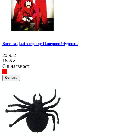
Костюм Далі з серіалу Паперовий будинок.
20-932
1685
₴
Є в наявності
Купити