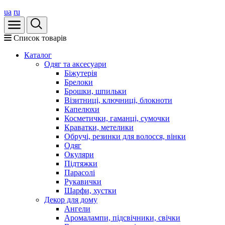
ua
ru
Список товарів
Каталог
Oдяг та аксесуари
Біжутерія
Брелоки
Брошки, шпильки
Візитниці, ключниці, блокноти
Капелюхи
Косметички, гаманці, сумочки
Краватки, метелики
Обручі, резинки для волосся, вінки
Одяг
Окуляри
Підтяжки
Парасолі
Рукавички
Шарфи, хустки
Декор для дому
Ангели
Аромалампи, підсвічники, свічки